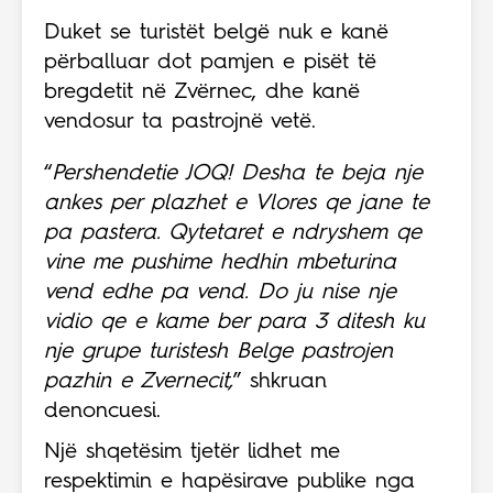
Duket se turistët belgë nuk e kanë
përballuar dot pamjen e pisët të
bregdetit në Zvërnec, dhe kanë
vendosur ta pastrojnë vetë.
“
Pershendetie JOQ! Desha te beja nje
ankes per plazhet e Vlores qe jane te
pa pastera. Qytetaret e ndryshem qe
vine me pushime hedhin mbeturina
vend edhe pa vend. Do ju nise nje
vidio qe e kame ber para 3 ditesh ku
nje grupe turistesh Belge pastrojen
pazhin e Zvernecit,
” shkruan
denoncuesi.
Një shqetësim tjetër lidhet me
respektimin e hapësirave publike nga