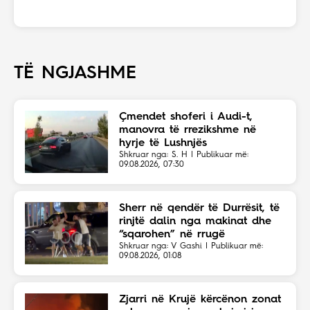
TË NGJASHME
Çmendet shoferi i Audi-t,
manovra të rrezikshme në
hyrje të Lushnjës
Shkruar nga: S. H | Publikuar më:
09.08.2026, 07:30
Sherr në qendër të Durrësit, të
rinjtë dalin nga makinat dhe
“sqarohen” në rrugë
Shkruar nga: V Gashi | Publikuar më:
09.08.2026, 01:08
Zjarri në Krujë kërcënon zonat