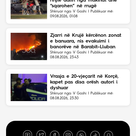
rinjtë dalin nga makinat dhe
“sqarohen” në rrugë
Shkruar nga: V Gashi | Publikuar më:
09.08.2026, 01:08
Zjarri në Krujë kërcënon zonat
e banuara, nis evakuimi i
banorëve në Barabit–Lluban
Shkruar nga: V Gashi | Publikuar më:
08.08.2026, 23:43
Vrasja e 20-vjeçarit në Korçë,
kapet pas disa orësh autori i
dyshuar
Shkruar nga: V Gashi | Publikuar më:
08.08.2026, 23:30