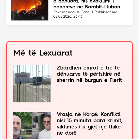
e banuara, nis evakuimi i
banorëve në Barabit–Lluban
Shkruar nga: V Gashi | Publikuar më:
08.08.2026, 23:43
Më të Lexuarat
Zbardhen emrat e tre të
dënuarve të përfshirë në
sherrin në burgun e Fierit
Vrasja në Korçë: Konflikti
nisi 15 minuta para krimit,
viktimës i u gjet një thikë
në dorë