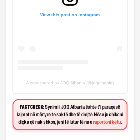
View this post on Instagram
A post shared by JOQ Albania (@joqalbania)
FACT CHECK:
Synimi i JOQ Albania është t’i paraqesë
lajmet në mënyrë të saktë dhe të drejtë. Nëse ju shikoni
diçka që nuk shkon, jeni të lutur të na e
raportoni këtu
.