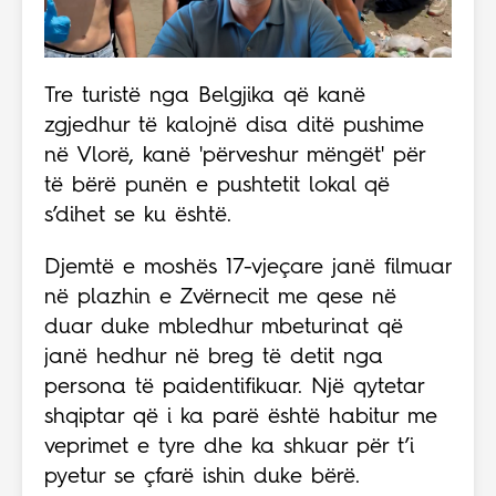
Tre turistë nga Belgjika që kanë
zgjedhur të kalojnë disa ditë pushime
në Vlorë, kanë 'përveshur mëngët' për
të bërë punën e pushtetit lokal që
s’dihet se ku është.
Djemtë e moshës 17-vjeçare janë filmuar
në plazhin e Zvërnecit me qese në
duar duke mbledhur mbeturinat që
janë hedhur në breg të detit nga
persona të paidentifikuar. Një qytetar
shqiptar që i ka parë është habitur me
veprimet e tyre dhe ka shkuar për t’i
pyetur se çfarë ishin duke bërë.