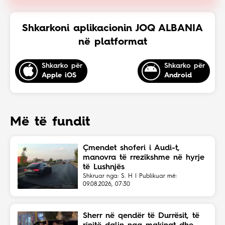
Shkarkoni aplikacionin JOQ ALBANIA
në platformat
Shkarko për
Shkarko për
Apple iOS
Android
Më të fundit
Çmendet shoferi i Audi-t,
manovra të rrezikshme në hyrje
të Lushnjës
Shkruar nga: S. H | Publikuar më:
09.08.2026, 07:30
Sherr në qendër të Durrësit, të