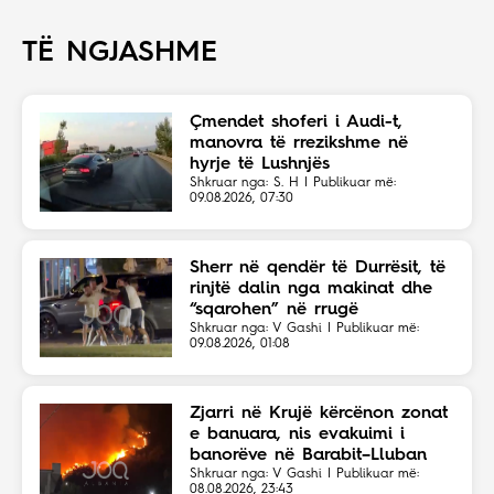
TË NGJASHME
Çmendet shoferi i Audi-t,
manovra të rrezikshme në
hyrje të Lushnjës
Shkruar nga: S. H | Publikuar më:
09.08.2026, 07:30
Sherr në qendër të Durrësit, të
rinjtë dalin nga makinat dhe
“sqarohen” në rrugë
Shkruar nga: V Gashi | Publikuar më:
09.08.2026, 01:08
Zjarri në Krujë kërcënon zonat
e banuara, nis evakuimi i
banorëve në Barabit–Lluban
Shkruar nga: V Gashi | Publikuar më:
08.08.2026, 23:43