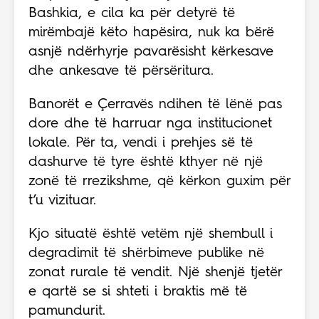
Bashkia, e cila ka për detyrë të
mirëmbajë këto hapësira, nuk ka bërë
asnjë ndërhyrje pavarësisht kërkesave
dhe ankesave të përsëritura.
Banorët e Çerravës ndihen të lënë pas
dore dhe të harruar nga institucionet
lokale. Për ta, vendi i prehjes së të
dashurve të tyre është kthyer në një
zonë të rrezikshme, që kërkon guxim për
t’u vizituar.
Kjo situatë është vetëm një shembull i
degradimit të shërbimeve publike në
zonat rurale të vendit. Një shenjë tjetër
e qartë se si shteti i braktis më të
pamundurit.