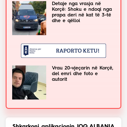
Detaje nga vrasja në
Korçë: Shoku e ndoqi nga
prapa deri në kat të 3-të
dhe e qëlloi
Vrau 20-vjeçarin në Korçë,
del emri dhe foto e
autorit
Shkarkoni aplikacionin JOQ ALBANIA