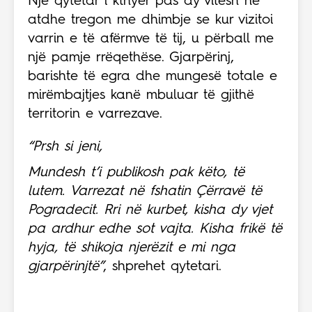
Një qytetar i kthyer pas dy vitesh në
atdhe tregon me dhimbje se kur vizitoi
varrin e të afërmve të tij, u përball me
një pamje rrëqethëse. Gjarpërinj,
barishte të egra dhe mungesë totale e
mirëmbajtjes kanë mbuluar të gjithë
territorin e varrezave.
“Prsh si jeni,
Mundesh t’i publikosh pak këto, të
lutem. Varrezat në fshatin Çërravë të
Pogradecit. Rri në kurbet, kisha dy vjet
pa ardhur edhe sot vajta. Kisha frikë të
hyja, të shikoja njerëzit e mi nga
gjarpërinjtë”
, shprehet qytetari.