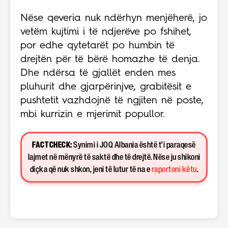
Nëse qeveria nuk ndërhyn menjëherë, jo
vetëm kujtimi i të ndjerëve po fshihet,
por edhe qytetarët po humbin të
drejtën për të bërë homazhe të denja.
Dhe ndërsa të gjallët enden mes
pluhurit dhe gjarpërinjve, grabitësit e
pushtetit vazhdojnë të ngjiten në poste,
mbi kurrizin e mjerimit popullor.
FACT CHECK:
Synimi i JOQ Albania është t’i paraqesë
lajmet në mënyrë të saktë dhe të drejtë. Nëse ju shikoni
diçka që nuk shkon, jeni të lutur të na e
raportoni këtu
.