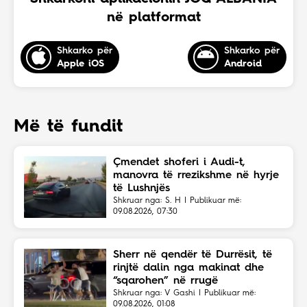
në platformat
Shkarko për
Shkarko për
Apple iOS
Android
Më të fundit
Çmendet shoferi i Audi-t,
manovra të rrezikshme në hyrje
të Lushnjës
Shkruar nga: S. H | Publikuar më:
09.08.2026, 07:30
Sherr në qendër të Durrësit, të
rinjtë dalin nga makinat dhe
“sqarohen” në rrugë
Shkruar nga: V Gashi | Publikuar më:
09.08.2026, 01:08