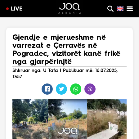
LIVE
Gjendje e mjerueshme në
varrezat e Çerravës në
Pogradec, vizitorët kanë frikë
nga gjarpërinjtë
Shkruar nga: U Tafa | Publikuar më: 16.07.2025,
17:57