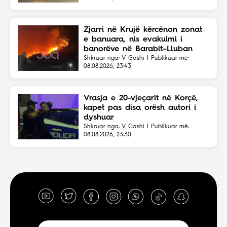
Zjarri në Krujë kërcënon zonat
e banuara, nis evakuimi i
banorëve në Barabit–Lluban
Shkruar nga: V Gashi | Publikuar më:
08.08.2026, 23:43
Vrasja e 20-vjeçarit në Korçë,
kapet pas disa orësh autori i
dyshuar
Shkruar nga: V Gashi | Publikuar më:
08.08.2026, 23:30