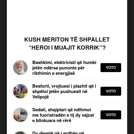
KUSH MERITON TË SHPALLET
“HEROI I MUAJIT KORRIK”?
Bashkimi, elektricisti që humbi
jetën ndërsa punonte për
VOTO
rikthimin e energjisë
Besforti, vrojtuesi i plazhit që i
shpëtoi jetën pushuesit në
VOTO
Velipojë
Sedati, shqiptari që ndihmoi
me fuoristradën e tij dy vajzat
VOTO
e bllokuara në rërë
Dy djemtë që i erdhën në