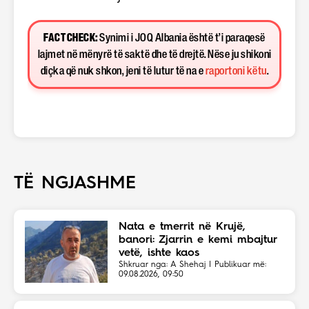
FACT CHECK:
Synimi i JOQ Albania është t’i paraqesë
lajmet në mënyrë të saktë dhe të drejtë. Nëse ju shikoni
diçka që nuk shkon, jeni të lutur të na e
raportoni këtu
.
TË NGJASHME
Nata e tmerrit në Krujë,
banori: Zjarrin e kemi mbajtur
vetë, ishte kaos
Shkruar nga: A Shehaj | Publikuar më:
09.08.2026, 09:50