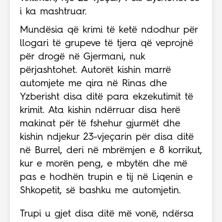
i ka mashtruar.
Mundësia që krimi të ketë ndodhur për
llogari të grupeve të tjera që veprojnë
për drogë në Gjermani, nuk
përjashtohet. Autorët kishin marrë
automjete me qira në Rinas dhe
Yzberisht disa ditë para ekzekutimit të
krimit. Ata kishin ndërruar disa herë
makinat për të fshehur gjurmët dhe
kishin ndjekur 23-vjeçarin për disa ditë
në Burrel, deri në mbrëmjen e 8 korrikut,
kur e morën peng, e mbytën dhe më
pas e hodhën trupin e tij në Liqenin e
Shkopetit, së bashku me automjetin.
Trupi u gjet disa ditë më vonë, ndërsa