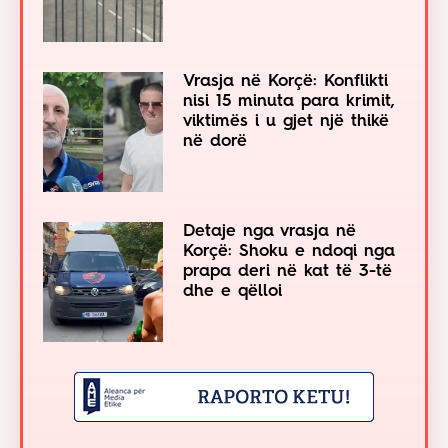
Vrasja në Korçë: Konflikti
nisi 15 minuta para krimit,
viktimës i u gjet një thikë
në dorë
Detaje nga vrasja në
Korçë: Shoku e ndoqi nga
prapa deri në kat të 3-të
dhe e qëlloi