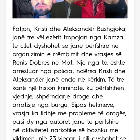
Fatjon, Kristi dhe Aleksandër Bushgjokaj
janë tre vëllezërit tropojan nga Kamza,
të cilët dyshohet se janë përfshirë në
organizimin e rrëmbimit dhe vrasjes së
Renis Dobrës në Mat. Një nga ta është
arrestuar nga policia, ndërsa Kristi dhe
Aleksandër janë ende në kërkim. Të tre
kanë një histori kriminale, ku përfshihen
vjedhje, shpërndarje droge dhe
arratisje nga burgu. Sipas hetimeve,
vrasja ka lidhje me probleme të drogës,
pasi dy nga autorët janë të përfshirë
në aktivitetet narkotike së bashku me
viktimën, një 23-vjeçar, i cili dyshohet se