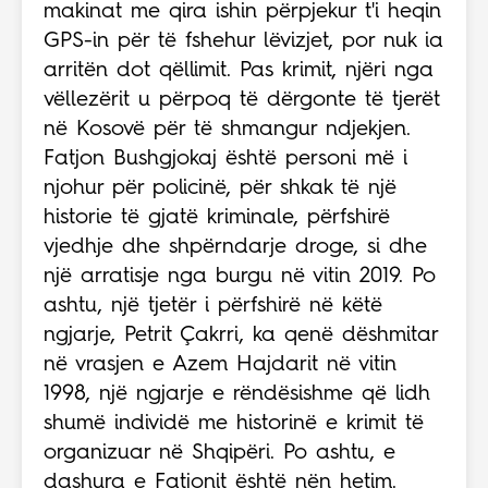
makinat me qira ishin përpjekur t'i heqin
GPS-in për të fshehur lëvizjet, por nuk ia
arritën dot qëllimit. Pas krimit, njëri nga
vëllezërit u përpoq të dërgonte të tjerët
në Kosovë për të shmangur ndjekjen.
Fatjon Bushgjokaj është personi më i
njohur për policinë, për shkak të një
historie të gjatë kriminale, përfshirë
vjedhje dhe shpërndarje droge, si dhe
një arratisje nga burgu në vitin 2019. Po
ashtu, një tjetër i përfshirë në këtë
ngjarje, Petrit Çakrri, ka qenë dëshmitar
në vrasjen e Azem Hajdarit në vitin
1998, një ngjarje e rëndësishme që lidh
shumë individë me historinë e krimit të
organizuar në Shqipëri. Po ashtu, e
dashura e Fatjonit është nën hetim.