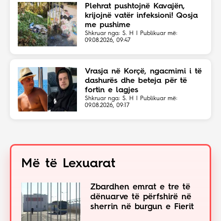
Plehrat pushtojnë Kavajën,
krijojnë vatër infeksioni! Qosja
me pushime
Shkruar nga: S. H | Publikuar më:
09.08.2026, 09:47
Vrasja në Korçë, ngacmimi i të
dashurës dhe beteja për të
fortin e lagjes
Shkruar nga: S. H | Publikuar më:
09.08.2026, 09:17
Më të Lexuarat
Zbardhen emrat e tre të
dënuarve të përfshirë në
sherrin në burgun e Fierit