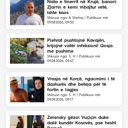
Nata e tmerrit në Krujë, banori:
Zjarrin e kemi mbajtur vetë,
ishte kaos
Shkruar nga: A Shehaj | Publikuar më:
09.08.2026, 09:50
Plehrat pushtojnë Kavajën,
krijojnë vatër infeksioni! Qosja
me pushime
Shkruar nga: S. H | Publikuar më:
09.08.2026, 09:47
Vrasja në Korçë, ngacmimi i të
dashurës dhe beteja për të
fortin e lagjes
Shkruar nga: S. H | Publikuar më:
09.08.2026, 09:17
Zelensky gëzoi Vuçiçin duke
dalë kundër Kosovës, pse hesht