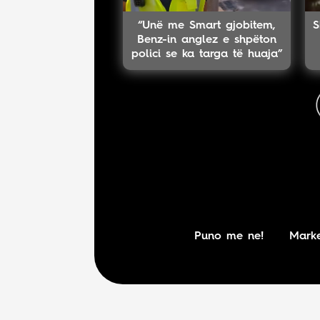
“Unë me Smart gjobitem,
S
Benz-in anglez e shpëton
polici se ka targa të huaja”
Puno me ne!
Marke