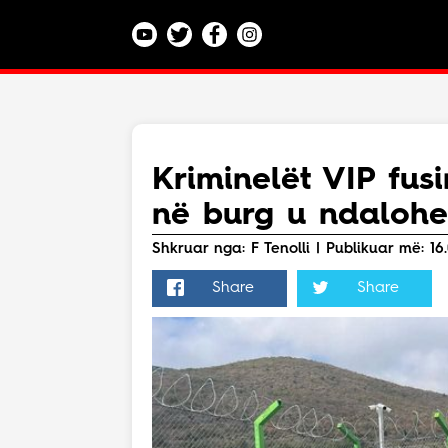
Kategoritë
Veç e Jona
Lajme
Kriminelët VIP fusi
Teknologji
në burg u ndalohe
Bota
Argëtim
Shkruar nga: F Tenolli | Publikuar më: 16.0
Maqedoni
Share
Share