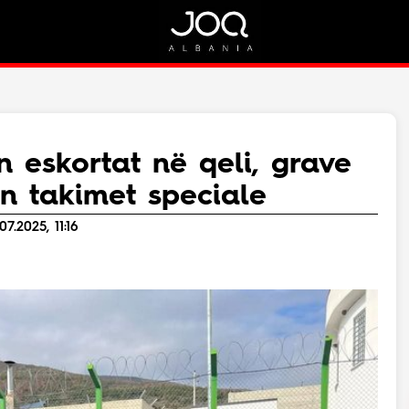
Rreth Nesh
Kontakt
Rreth Nesh
Marketing
Puno me ne!
Kontakt
n eskortat në qeli, grave
Live
n takimet speciale
7.2025, 11:16