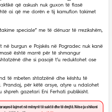
raktikë që askush nuk guxon të flasë
shtë ai që me dorën e tij kamuflon takimet
“takime speciale” me të dënuar të rrezikshëm,
t në burgun e Pojskës në Pogradec nuk kanë
jo masë është marrë për të shmangur
htatzënë dhe si pasojë t’u reduktohet ose
mund të mbeten shtatzënë dhe kështu të
it. Prandaj, për këtë arsye, atyre u ndalohet
 shpreh gazetari Eni Ferhati publikisht.
paraqesë lajmet në mënyrë të saktë dhe të drejtë. Nëse ju shikoni