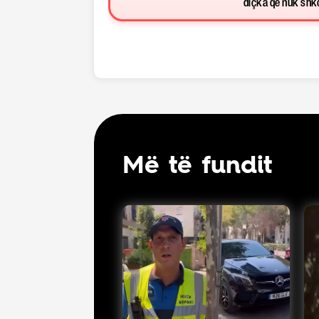
diçka që nuk shkon
Më të fundit