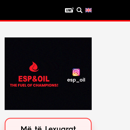
Privatësia
Politika e privatësisë
Kushtet e përdorimit
Më të Lexuarat