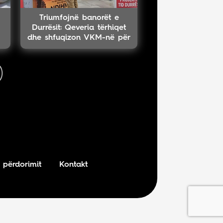
Triumfojnë banorët e
Durrësit: Qeveria tërhiqet
dhe shfuqizon VKM-në për
projektin TID
 përdorimit
Kontakt