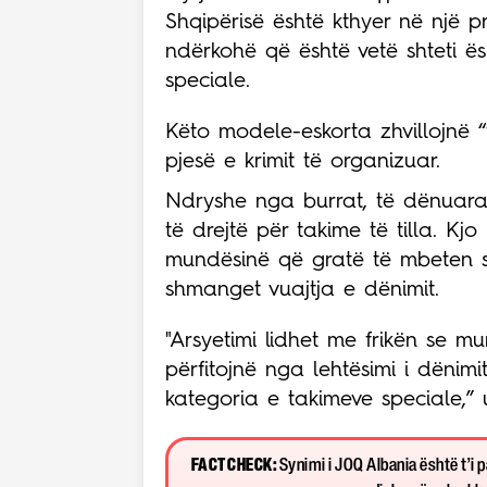
Shqipërisë është kthyer në një p
ndërkohë që është vetë shteti ë
speciale.
Këto modele-eskorta zhvillojnë 
pjesë e krimit të organizuar.
Ndryshe nga burrat, të dënuara
të drejtë për takime të tilla. K
mundësinë që gratë të mbeten s
shmanget vuajtja e dënimit.
"Arsyetimi lidhet me frikën se 
përfitojnë nga lehtësimi i dënim
kategoria e takimeve speciale,” u
FACT CHECK:
Synimi i JOQ Albania është t’i 