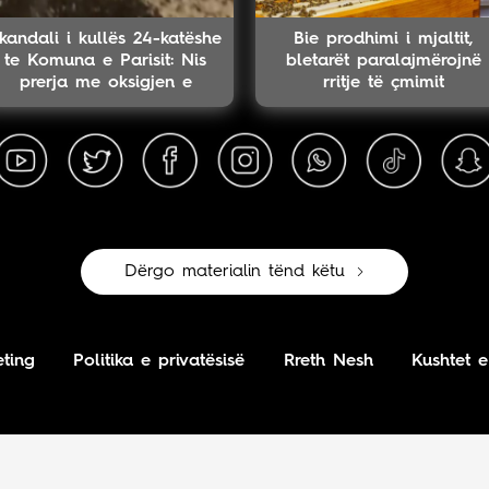
kandali i kullës 24-katëshe
Bie prodhimi i mjaltit,
te Komuna e Parisit: Nis
bletarët paralajmërojnë
prerja me oksigjen e
rritje të çmimit
kolektorit magjistral në
fshehtësi
Dërgo materialin tënd këtu
ting
Politika e privatësisë
Rreth Nesh
Kushtet e