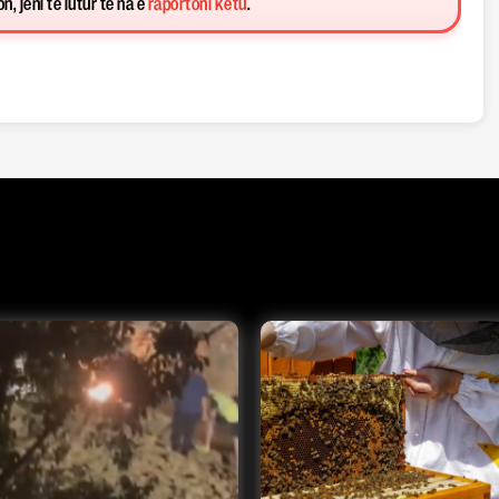
, jeni të lutur të na e
raportoni këtu
.