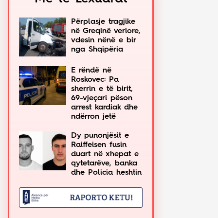
Përplasje tragjike
në Greqinë veriore,
vdesin nënë e bir
nga Shqipëria
E rëndë në
Roskovec: Pa
sherrin e të birit,
69-vjeçari pëson
arrest kardiak dhe
ndërron jetë
Dy punonjësit e
Raiffeisen fusin
duart në xhepat e
qytetarëve, banka
dhe Policia heshtin