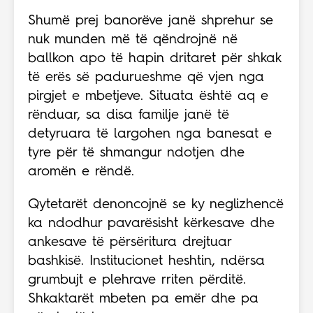
Shumë prej banorëve janë shprehur se
nuk munden më të qëndrojnë në
ballkon apo të hapin dritaret për shkak
të erës së padurueshme që vjen nga
pirgjet e mbetjeve. Situata është aq e
rënduar, sa disa familje janë të
detyruara të largohen nga banesat e
tyre për të shmangur ndotjen dhe
aromën e rëndë.
Qytetarët denoncojnë se ky neglizhencë
ka ndodhur pavarësisht kërkesave dhe
ankesave të përsëritura drejtuar
bashkisë. Institucionet heshtin, ndërsa
grumbujt e plehrave rriten përditë.
Shkaktarët mbeten pa emër dhe pa