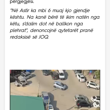
përgjegjësi.
"Në Astir ka mbi 6 muaj kjo gjendje
kështu. Na kanë bërë të ikim natën nga
këtu, s’dalim dot në ballkon nga
plehrat", denoncojnë qytetarët pranë
redaksisë së JOQ.