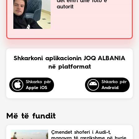
del emri dhe foto e
autorit
Shkarkoni aplikacionin JOQ ALBANIA
në platformat
Shkarko për
Shkarko për
Apple iOS
Android
Më të fundit
Çmendet shoferi i Audi-t,
manovra të rrezikshme në hyrje