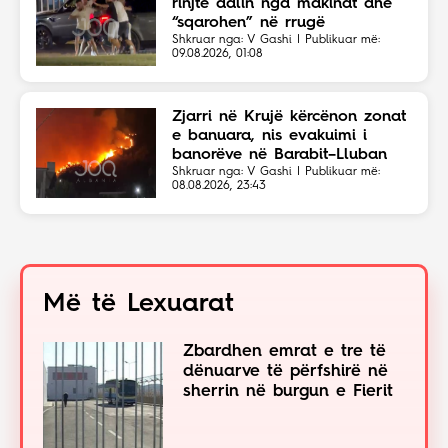
rinjtë dalin nga makinat dhe
“sqarohen” në rrugë
Shkruar nga: V Gashi | Publikuar më:
09.08.2026, 01:08
Zjarri në Krujë kërcënon zonat
e banuara, nis evakuimi i
banorëve në Barabit–Lluban
Shkruar nga: V Gashi | Publikuar më:
08.08.2026, 23:43
Më të Lexuarat
Zbardhen emrat e tre të
dënuarve të përfshirë në
sherrin në burgun e Fierit