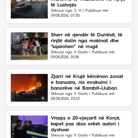
të Lushnjës
Shkruar nga: S. H | Publikuar më:
09.08.2026, 07:30
Sherr në qendër të Durrësit, të
rinjtë dalin nga makinat dhe
“sqarohen” në rrugë
Shkruar nga: V Gashi | Publikuar më:
09.08.2026, 01:08
Zjarri në Krujë kërcënon zonat
e banuara, nis evakuimi i
banorëve në Barabit–Lluban
Shkruar nga: V Gashi | Publikuar më:
08.08.2026, 23:43
Vrasja e 20-vjeçarit në Korçë,
kapet pas disa orësh autori i
dyshuar
Shkruar nga: V Gashi | Publikuar më: