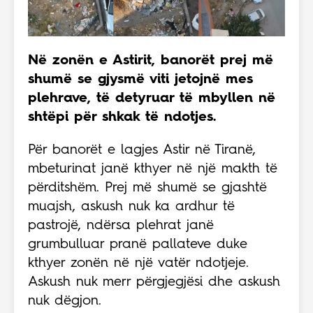
Në zonën e Astirit, banorët prej më
shumë se gjysmë viti jetojnë mes
plehrave, të detyruar të mbyllen në
shtëpi për shkak të ndotjes.
Për banorët e lagjes Astir në Tiranë,
mbeturinat janë kthyer në një makth të
përditshëm. Prej më shumë se gjashtë
muajsh, askush nuk ka ardhur të
pastrojë, ndërsa plehrat janë
grumbulluar pranë pallateve duke
kthyer zonën në një vatër ndotjeje.
Askush nuk merr përgjegjësi dhe askush
nuk dëgjon.