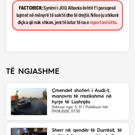
FACT CHECK:
Synimi i JOQ Albania është t’i paraqesë
lajmet në mënyrë të saktë dhe të drejtë. Nëse ju shikoni
diçka që nuk shkon, jeni të lutur të na e
raportoni këtu
.
TË NGJASHME
Çmendet shoferi i Audi-t,
manovra të rrezikshme në
hyrje të Lushnjës
Shkruar nga: S. H | Publikuar më:
09.08.2026, 07:30
Sherr në qendër të Durrësit, të