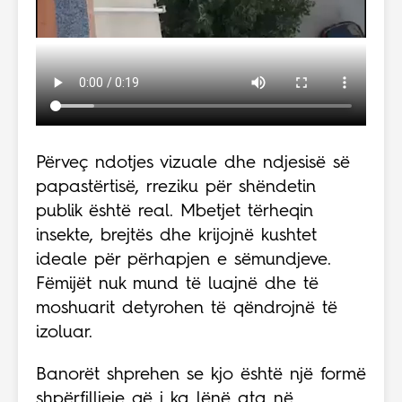
Përveç ndotjes vizuale dhe ndjesisë së
papastërtisë, rreziku për shëndetin
publik është real. Mbetjet tërheqin
insekte, brejtës dhe krijojnë kushtet
ideale për përhapjen e sëmundjeve.
Fëmijët nuk mund të luajnë dhe të
moshuarit detyrohen të qëndrojnë të
izoluar.
Banorët shprehen se kjo është një formë
shpërfilljeje që i ka lënë ata në