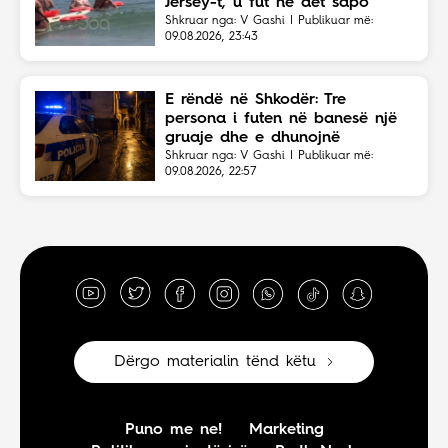
Jersey-t, u fut në det sapo
dëgjoi thirrjet për ndihmë
Shkruar nga: V Gashi | Publikuar më:
09.08.2026, 23:43
E rëndë në Shkodër: Tre
persona i futen në banesë një
gruaje dhe e dhunojnë
Shkruar nga: V Gashi | Publikuar më:
09.08.2026, 22:57
Dërgo materialin tënd këtu
Puno me ne!
Marketing