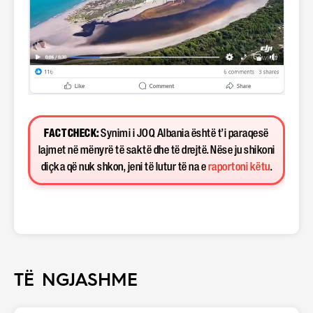
FACT CHECK:
Synimi i JOQ Albania është t’i paraqesë
lajmet në mënyrë të saktë dhe të drejtë. Nëse ju shikoni
diçka që nuk shkon, jeni të lutur të na e
raportoni këtu
.
TË NGJASHME