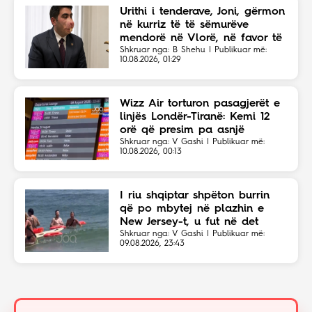
Urithi i tenderave, Joni, gërmon
në kurriz të të sëmurëve
mendorë në Vlorë, në favor të
Eriola Likajt të “Clean Fast”.
Shkruar nga: B Shehu | Publikuar më:
10.08.2026, 01:29
Wizz Air torturon pasagjerët e
linjës Londër-Tiranë: Kemi 12
orë që presim pa asnjë
shpjegim!
Shkruar nga: V Gashi | Publikuar më:
10.08.2026, 00:13
I riu shqiptar shpëton burrin
që po mbytej në plazhin e
New Jersey-t, u fut në det
sapo dëgjoi thirrjet për ndihmë
Shkruar nga: V Gashi | Publikuar më:
09.08.2026, 23:43