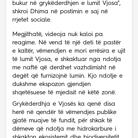
bukur në grykëderdhjen e lumit Vjosa",
shkroi Dhima në postimin e saj në
rrjetet sociale.
Megjithatë, videoja nuk kaloi pa
reagime. Në vend të një deti të pastër
e kaltër, vëmendjen e mori errësira e ujit
të lumit Vjosa, e shkaktuar nga ndotja
me naftë që derdhet vazhdimisht në
degët që furnizojnë lumin. Kjo ndotje e
dukshme ekspozon gjendjen
shqetësuese të mjedisit në këtë zonë.
Grykëderdhja e Vjosës ka qenë disa
herë në qendër të vëmendjes publike
gjatë muajve të fundit, për shkak të
dëmeve që ndotja me hidrokarbure i
shkakton ekosistemit dhe biodiversitetit