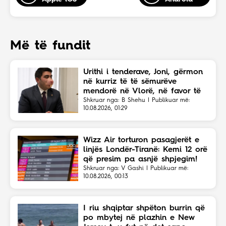
Më të fundit
Urithi i tenderave, Joni, gërmon
në kurriz të të sëmurëve
mendorë në Vlorë, në favor të
Eriola Likajt të “Clean Fast”.
Shkruar nga: B Shehu | Publikuar më:
10.08.2026, 01:29
Wizz Air torturon pasagjerët e
linjës Londër-Tiranë: Kemi 12 orë
që presim pa asnjë shpjegim!
Shkruar nga: V Gashi | Publikuar më:
10.08.2026, 00:13
I riu shqiptar shpëton burrin që
po mbytej në plazhin e New