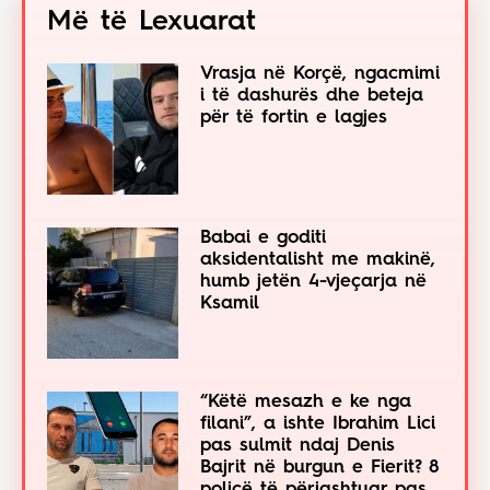
Më të Lexuarat
Vrasja në Korçë, ngacmimi
i të dashurës dhe beteja
për të fortin e lagjes
Babai e goditi
aksidentalisht me makinë,
humb jetën 4-vjeçarja në
Ksamil
“Këtë mesazh e ke nga
filani”, a ishte Ibrahim Lici
pas sulmit ndaj Denis
Bajrit në burgun e Fierit? 8
policë të përjashtuar pas