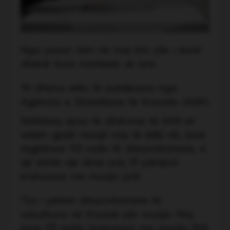
Nga janari deri në maj 641 çite i kanë
dhënë fund martesës së tyre.
Të dhëna këto të publikuara nga
Agjencia e Statistikave të Kosovës (ASK).
Ndërkaq sipas të dhënave të ASK-së
vetëm gjatë muajit maj të këtij viti, janë
regjistruar 113 raste të shkurorëzimeve, e
që është një rënie prej 19 përqind
krahasuar me muajin prill.
“Sa i përket shkurorëzimeve të
ndodhura në Kosovë për muajin Maj
janë 113 raste, krahasuar me muajin Prill