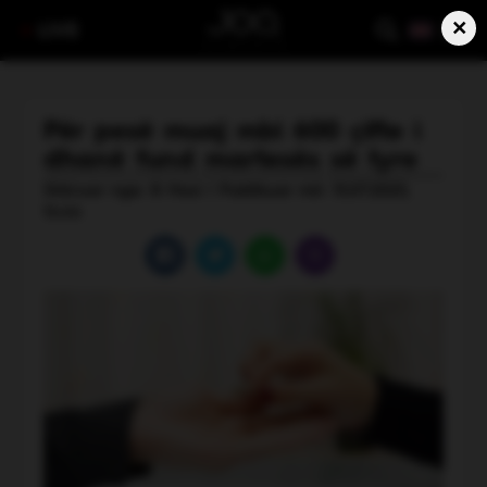
×
LIVE
Për pesë muaj mbi 600 çifte i
dhanë fund martesës së tyre
Shkruar nga: B Hasi | Publikuar më: 15.07.2025,
14:44