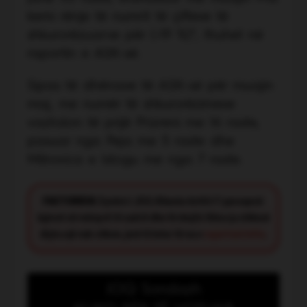
kemi rënje të numrit të çifteve të
shkurorëzuarve për (-19 %)”, thuhet në
raportin e ASK-së.
Sipas të dhënave të ASK-së për muajin
maj, me numër të shkurorëzimeve
vazhdon të prijë Prizreni me 16 raste,
pasuar nga Peja me 5 raste dhe
Mitrovica e Istogu me nga 7 raste.
FACT CHECK:
Synimi i JOQ Albania është t’i paraqesë
lajmet në mënyrë të saktë dhe të drejtë. Nëse ju shikoni
diçka që nuk shkon, jeni të lutur të na e
raportoni këtu
.
JOQ Sondazh