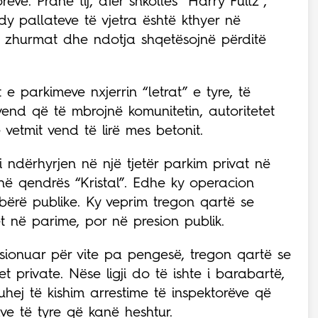
ve. Pranë tij, afër shkollës “Harry Fultz”,
dy pallateve të vjetra është kthyer në
 zhurmat dhe ndotja shqetësojnë përditë
 e parkimeve nxjerrin “letrat” e tyre, të
end që të mbrojnë komunitetin, autoritetet
vetmit vend të lirë mes betonit.
oi ndërhyrjen në një tjetër parkim privat në
në qendrës “Kristal”. Edhe ky operacion
bërë publike. Ky veprim tregon qartë se
t në parime, por në presion publik.
sionuar për vite pa pengesë, tregon qartë se
 private. Nëse ligji do të ishte i barabartë,
ej të kishim arrestime të inspektorëve që
ve të tyre që kanë heshtur.