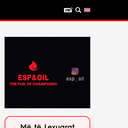
Privatësia
Politika e privatësisë
Kushtet e përdorimit
Më të Lexuarat