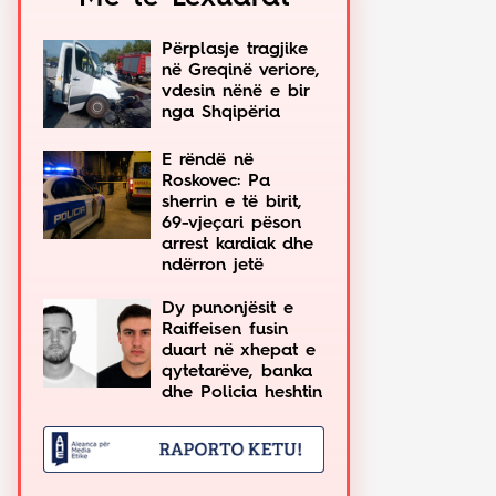
Përplasje tragjike
në Greqinë veriore,
vdesin nënë e bir
nga Shqipëria
E rëndë në
Roskovec: Pa
sherrin e të birit,
69-vjeçari pëson
arrest kardiak dhe
ndërron jetë
Dy punonjësit e
Raiffeisen fusin
duart në xhepat e
qytetarëve, banka
dhe Policia heshtin