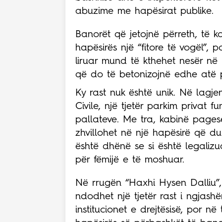
abuzime me hapësirat publike.
Banorët që jetojnë përreth, të k
hapësirës një “fitore të vogël”,
liruar mund të kthehet nesër në 
që do të betonizojnë edhe atë p
Ky rast nuk është unik. Në lagjen
Civile, një tjetër parkim privat 
pallateve. Me tra, kabinë pagese d
zhvillohet në një hapësirë që du
është dhënë se si është legalizu
për fëmijë e të moshuar.
Në rrugën “Haxhi Hysen Dalliu”,
ndodhet një tjetër rast i ngjash
institucionet e drejtësisë, por n