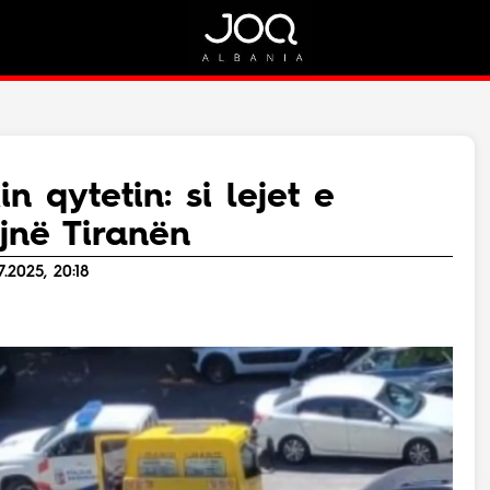
Rreth Nesh
Kontakt
Rreth Nesh
Marketing
Puno me ne!
Kontakt
 qytetin: si lejet e
Live
jnë Tiranën
.2025, 20:18