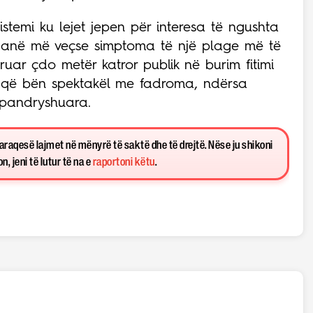
istemi ku lejet jepen për interesa të ngushta
uk janë më veçse simptoma të një plage më të
uar çdo metër katror publik në burim fitimi
ri që bën spektakël me fadroma, ndërsa
 pandryshuara.
paraqesë lajmet në mënyrë të saktë dhe të drejtë. Nëse ju shikoni
, jeni të lutur të na e
raportoni këtu
.