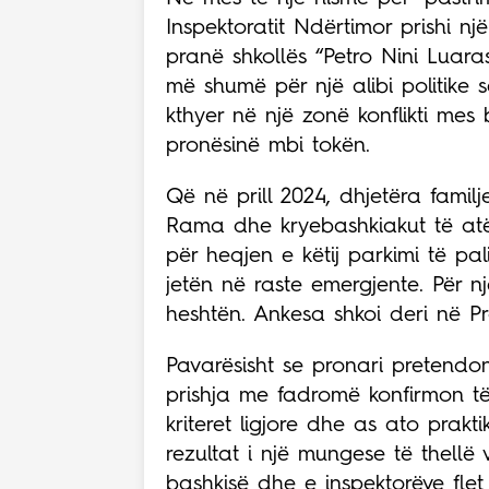
Inspektoratit Ndërtimor prishi nj
pranë shkollës “Petro Nini Luara
më shumë për një alibi politike 
kthyer në një zonë konflikti me
pronësinë mbi tokën.
Që në prill 2024, dhjetëra familje
Rama dhe kryebashkiakut të atë
për heqjen e këtij parkimi të pa
jetën në raste emergjente. Për nj
heshtën. Ankesa shkoi deri në Pr
Pavarësisht se pronari pretendon
prishja me fadromë konfirmon t
kriteret ligjore dhe as ato prakti
rezultat i një mungese të thellë 
bashkisë dhe e inspektorëve flet