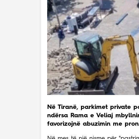
Në Tiranë, parkimet private p
ndërsa Rama e Veliaj mbyllnin
favorizojnë abuzimin me pron
Në mes të një nisme për "pastrimin