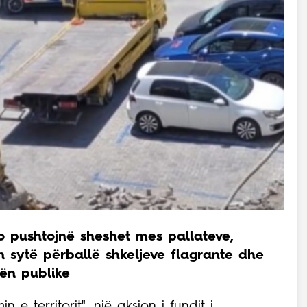
o pushtojnë sheshet mes pallateve,
 sytë përballë shkeljeve flagrante dhe
ën publike
 e territorit", një aksion i fundit i