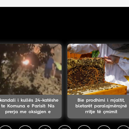
kandali i kullës 24-katëshe
Bie prodhimi i mjaltit,
te Komuna e Parisit: Nis
bletarët paralajmërojnë
prerja me oksigjen e
rritje të çmimit
kolektorit magjistral në
fshehtësi