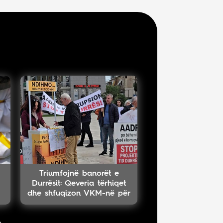
Triumfojnë banorët e
Durrësit: Qeveria tërhiqet
dhe shfuqizon VKM-në për
projektin TID