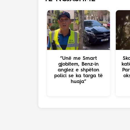
“Unë me Smart
Ska
gjobitem, Benz-in
kat
anglez e shpëton
Par
polici se ka targa të
ok
huaja”