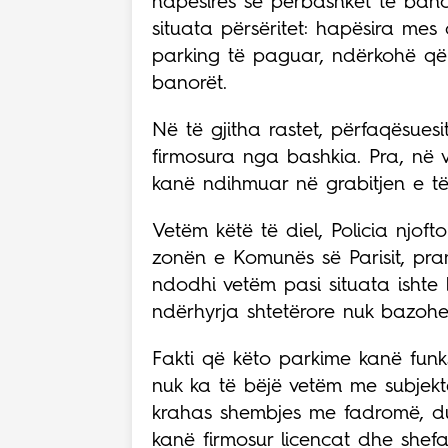
hapësirës së përbashkët të banorë
situata përsëritet: hapësira mes 
parking të paguar, ndërkohë që
banorët.
Në të gjitha rastet, përfaqësuesit
firmosura nga bashkia. Pra, në v
kanë ndihmuar në grabitjen e të 
Vetëm këtë të diel, Policia njoft
zonën e Komunës së Parisit, pra
ndodhi vetëm pasi situata ishte 
ndërhyrja shtetërore nuk bazohe
Fakti që këto parkime kanë funk
nuk ka të bëjë vetëm me subjektet
krahas shembjes me fadromë, duh
kanë firmosur licencat dhe shefa