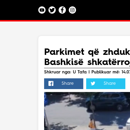
Kategoritë
Veç e Jona
Lajme
Parkimet që zhdukin
Teknologji
Bashkisë shkatërro
Bota
Argëtim
Shkruar nga: U Tafa | Publikuar më: 14.07
Maqedoni
Share
Share