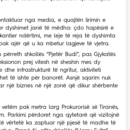
ontaktuar nga media, e quajtën lirimin e
 por dyshimet janë të mëdha: çdo hapësirë e
kantier ndërtimi, me leje të reja të dyshimta
ak ajër që u ka mbetur lagjeve të vjetra.
 përreth shkollës “Pjetër Budi”, pas Gjykatës
funksionon prej vitesh në sheshin mes dy
he infrastrukturë të ngritur, aktiviteti
het të ishte për banorët. Asnjë sqarim nuk
ar një biznes në një zonë që dikur shërbente
 vetëm pak metra larg Prokurorisë së Tiranës,
ëm. Parkimi përdoret nga qytetarë që vizitojnë
ë të vërtetë ka zaptuar një pjesë të madhe të