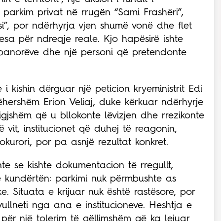
ë parkim privat në rrugën “Sami Frashëri”,
si”, por ndërhyrja vjen shumë vonë dhe flet
sesa për ndreqje reale. Kjo hapësirë ishte
s banorëve dhe një personi që pretendonte
 i kishin dërguar një peticion kryeministrit Edi
hershëm Erion Veliaj, duke kërkuar ndërhyrje
ligjshëm që u bllokonte lëvizjen dhe rrezikonte
ë vit, institucionet që duhej të reagonin,
okurori, por pa asnjë rezultat konkret.
te se kishte dokumentacion të rregullt,
ë kundërtën: parkimi nuk përmbushte as
ke. Situata e krijuar nuk është rastësore, por
vullneti nga ana e institucioneve. Heshtja e
 për një tolerim të qëllimshëm që ka lejuar