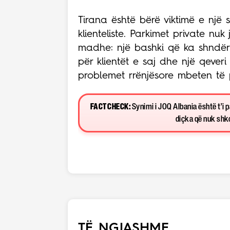
Tirana është bërë viktimë e një s
klienteliste. Parkimet private n
madhe: një bashki që ka shndërr
për klientët e saj dhe një qeve
problemet rrënjësore mbeten të
FACT CHECK:
Synimi i JOQ Albania është t’i 
diçka që nuk shkon
TË NGJASHME