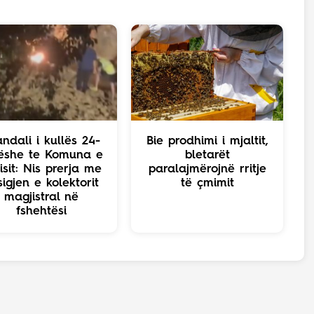
ndali i kullës 24-
Bie prodhimi i mjaltit,
ëshe te Komuna e
bletarët
isit: Nis prerja me
paralajmërojnë rritje
sigjen e kolektorit
të çmimit
magjistral në
fshehtësi