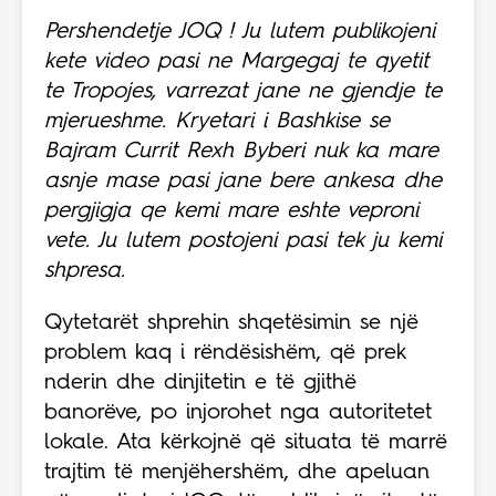
Pershendetje JOQ ! Ju lutem publikojeni
kete video pasi ne Margegaj te qyetit
te Tropojes, varrezat jane ne gjendje te
mjerueshme. Kryetari i Bashkise se
Bajram Currit Rexh Byberi nuk ka mare
asnje mase pasi jane bere ankesa dhe
pergjigja qe kemi mare eshte veproni
vete. Ju lutem postojeni pasi tek ju kemi
shpresa.
Qytetarët shprehin shqetësimin se një
problem kaq i rëndësishëm, që prek
nderin dhe dinjitetin e të gjithë
banorëve, po injorohet nga autoritetet
lokale. Ata kërkojnë që situata të marrë
trajtim të menjëhershëm, dhe apeluan