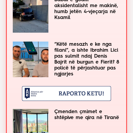
aksidentalisht me makinë,
humb jetën 4-vjeçarja në
Ksamil
“Këtë mesazh e ke nga
filani”, a ishte Ibrahim Lici
pas sulmit ndaj Denis
Bajrit në burgun e Fierit? 8
policë të përjashtuar pas
ngjarjes
Çmenden çmimet e
shtëpive me qira në Tiranë