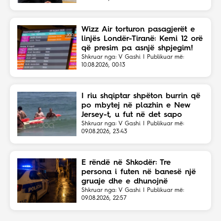
Wizz Air torturon pasagjerët e
linjës Londër-Tiranë: Kemi 12 orë
që presim pa asnjë shpjegim!
Shkruar nga: V Gashi | Publikuar më:
10.08.2026, 00:13
I riu shqiptar shpëton burrin që
po mbytej në plazhin e New
Jersey-t, u fut në det sapo
dëgjoi thirrjet për ndihmë
Shkruar nga: V Gashi | Publikuar më:
09.08.2026, 23:43
E rëndë në Shkodër: Tre
persona i futen në banesë një
gruaje dhe e dhunojnë
Shkruar nga: V Gashi | Publikuar më:
09.08.2026, 22:57