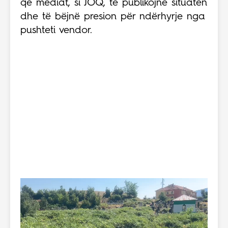
që mediat, si JOQ, të publikojnë situatën
dhe të bëjnë presion për ndërhyrje nga
pushteti vendor.