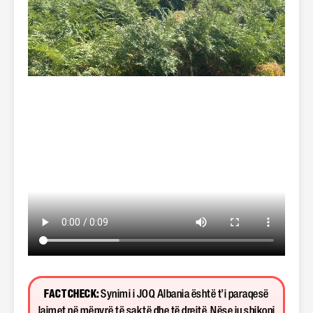
FACT CHECK:
Synimi i JOQ Albania është t’i paraqesë
lajmet në mënyrë të saktë dhe të drejtë. Nëse ju shikoni