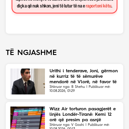
diçka që nuk shkon, jeni të lutur të na e
raportoni këtu
.
TË NGJASHME
Urithi i tenderave, Joni, gërmon
në kurriz të të sëmurëve
mendorë në Vlorë, në favor të
Eriola Likajt të “Clean Fast”.
Shkruar nga: B Shehu | Publikuar më:
10.08.2026, 01:29
Wizz Air torturon pasagjerët e
linjës Londër-Tiranë: Kemi 12
orë që presim pa asnjë
shpjegim!
Shkruar nga: V Gashi | Publikuar më:
10.08.2026, 00:13