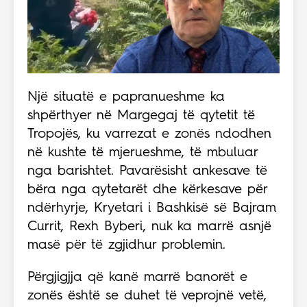
Një situatë e papranueshme ka
shpërthyer në Margegaj të qytetit të
Tropojës, ku varrezat e zonës ndodhen
në kushte të mjerueshme, të mbuluar
nga barishtet. Pavarësisht ankesave të
bëra nga qytetarët dhe kërkesave për
ndërhyrje, Kryetari i Bashkisë së Bajram
Currit, Rexh Byberi, nuk ka marrë asnjë
masë për të zgjidhur problemin.
Përgjigjja që kanë marrë banorët e
zonës është se duhet të veprojnë vetë,