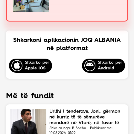
Shkarkoni aplikacionin JOQ ALBANIA
në platformat
Shkarko për
Shkarko për
Apple iOS
Android
Më të fundit
Urithi i tenderave, Joni, gërmon
në kurriz të të sëmurëve
mendorë në Vlorë, në favor të
Eriola Likajt të “Clean Fast”.
Shkruar nga: B Shehu | Publikuar më:
10.08.2026, 01:29