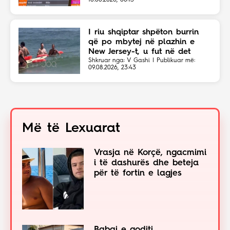
I riu shqiptar shpëton burrin
që po mbytej në plazhin e
New Jersey-t, u fut në det
sapo dëgjoi thirrjet për ndihmë
Shkruar nga: V Gashi | Publikuar më:
09.08.2026, 23:43
Më të Lexuarat
Vrasja në Korçë, ngacmimi
i të dashurës dhe beteja
për të fortin e lagjes
Babai e goditi