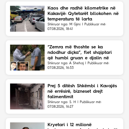
Kaos dhe radhë kilometrike në
Kakavijë: Qytetarët bllokohen në
temperatura të larta
Shkruar nga: M Gjini | Publikuar më:
07.08.2026, 18:41
“Zemra më thoshte se ka
ndodhur diçka”, flet shqiptari
që humbi gruan e djalin në
aksident
Shkruar nga: A Shehaj | Publikuar më:
07.08.2026, 16:33
Prej 5 ditësh Shkëmbi i Kavajës
në errësirë, bizneset drejt
falimentimit
Shkruar nga: S. H | Publikuar më:
07.08.2026, 16:27
Kryetari i 12 milionë