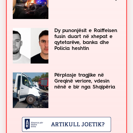
Dy punonjësit e Raiffeisen
fusin duart në xhepat e
qytetarëve, banka dhe
Policia heshtin
Përplasje tragjike në
Greqinë veriore, vdesin
nënë e bir nga Shqipëria