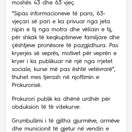
moshës 43 dhe 63 vjeç.
“Sipas informacioneve të para, 63-
vjeçari së pari e ka privuar nga jeta
nipin e tij nga motra dhe vëllain e tij,
për shkak të keqkuptimeve familjare dhe
çështjeve pronësore të pazgjidhura. Pas
kryerjes së veprës, motivet për veprën e
kryer i ka publikuar në një nga rrjetet
sociale, kurse më pas është vetëvrarë”,
thuhet mes tjerash në njoftimin e
Prokurorisë.
Prokurori publik ka dhënë urdhër për
obduksion të të vdekurve.
Grumbullimi i të gjitha gjurmëve, armëve
dhe municionit të gjetur në vendin e