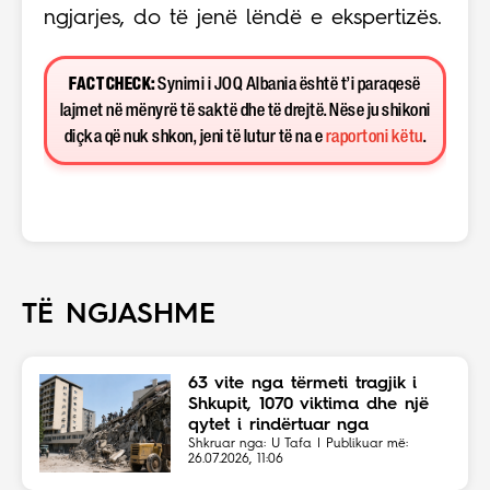
ngjarjes, do të jenë lëndë e ekspertizës.
FACT CHECK:
Synimi i JOQ Albania është t’i paraqesë
lajmet në mënyrë të saktë dhe të drejtë. Nëse ju shikoni
diçka që nuk shkon, jeni të lutur të na e
raportoni këtu
.
TË NGJASHME
63 vite nga tërmeti tragjik i
Shkupit, 1070 viktima dhe një
qytet i rindërtuar nga
solidariteti botëror
Shkruar nga: U Tafa | Publikuar më:
26.07.2026, 11:06