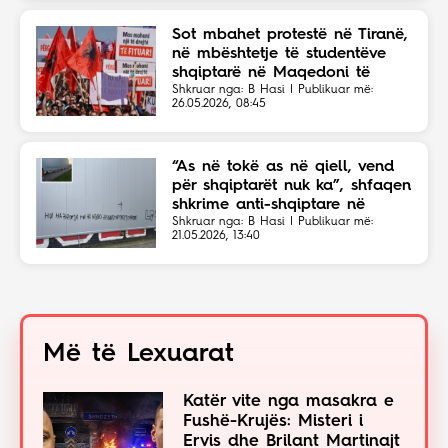
Sot mbahet protestë në Tiranë,
në mbështetje të studentëve
shqiptarë në Maqedoni të
Veriut
Shkruar nga: B Hasi | Publikuar më:
26.05.2026, 08:45
“As në tokë as në qiell, vend
për shqiptarët nuk ka”, shfaqen
shkrime anti-shqiptare në
Shkup
Shkruar nga: B Hasi | Publikuar më:
21.05.2026, 13:40
Më të Lexuarat
Katër vite nga masakra e
Fushë-Krujës: Misteri i
Ervis dhe Brilant Martinajt