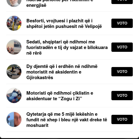
energjisë
JOQ Sondazh
Besforti, vrojtuesi i plazhit që i
VOTO
O PËR TË VOTUAR
shpëtoi jetën pushuesit në Velipojë
Sedati, shqiptari që ndihmoi me
 shpallet “Heroi i
fuoristradën e tij dy vajzat e bllokuara
VOTO
në rërë
Dy djemtë që i erdhën në ndihmë
motoristit në aksidentin e
VOTO
Gjirokastrës
Motoristi që ndihmoi çiklistin e
VOTO
aksidentuar te “Zogu i Zi”
Qytetarja që me 5 mijë lekëshin e
fundit në xhep i bleu një vakt dreke të
VOTO
moshuarit