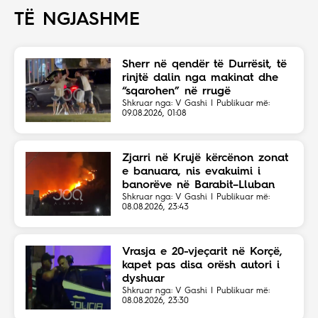
TË NGJASHME
Sherr në qendër të Durrësit, të
rinjtë dalin nga makinat dhe
“sqarohen” në rrugë
Shkruar nga: V Gashi | Publikuar më:
09.08.2026, 01:08
Zjarri në Krujë kërcënon zonat
e banuara, nis evakuimi i
banorëve në Barabit–Lluban
Shkruar nga: V Gashi | Publikuar më:
08.08.2026, 23:43
Vrasja e 20-vjeçarit në Korçë,
kapet pas disa orësh autori i
dyshuar
Shkruar nga: V Gashi | Publikuar më:
08.08.2026, 23:30