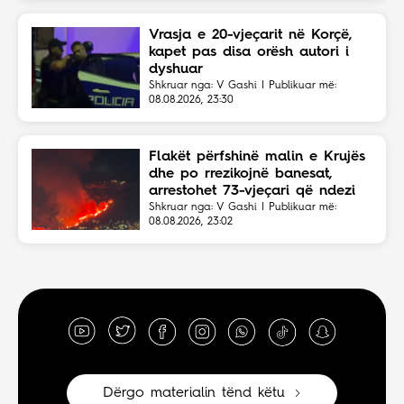
Vrasja e 20-vjeçarit në Korçë,
kapet pas disa orësh autori i
dyshuar
Shkruar nga: V Gashi | Publikuar më:
08.08.2026, 23:30
Flakët përfshinë malin e Krujës
dhe po rrezikojnë banesat,
arrestohet 73-vjeçari që ndezi
zjarrin për të djegur barin
Shkruar nga: V Gashi | Publikuar më:
08.08.2026, 23:02
Dërgo materialin tënd këtu