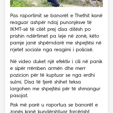
Pas raportimit se banorët e Thethit kanë
reaguar ashpër ndaj punonjësve të
IKMT-së të cilët prej disa ditësh po
prishin ndërtimet pa leje në zonë, këto
pamje janë shpërndarë me shpejtësi në
rrjetet sociale nga reagimi i policisë.
Në video duket një efektiv i cili në panik
e sipër rrëmben armën dhe merr
pozicion për të kuptuar se nga erdhi
sulmi. Disa të tjerë shihet teksa
largohen me shpejtësi për të shmangur
pasojat.
Pak më parë u raportua se banorët e
zonës kanë kundërshtuar forcërisht