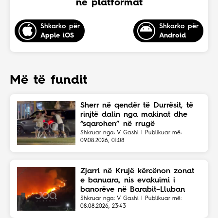
në platformat
Shkarko për
Shkarko për
Apple iOS
Android
Më të fundit
Sherr në qendër të Durrësit, të
rinjtë dalin nga makinat dhe
“sqarohen” në rrugë
Shkruar nga: V Gashi | Publikuar më:
09.08.2026, 01:08
Zjarri në Krujë kërcënon zonat
e banuara, nis evakuimi i
banorëve në Barabit–Lluban
Shkruar nga: V Gashi | Publikuar më:
08.08.2026, 23:43