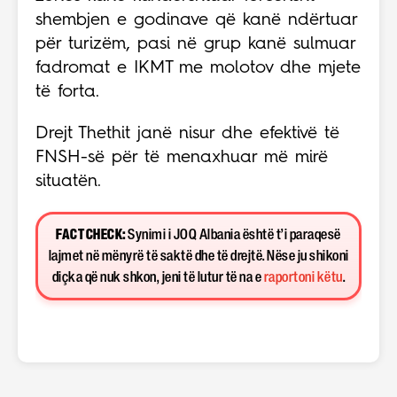
shembjen e godinave që kanë ndërtuar
për turizëm, pasi në grup kanë sulmuar
fadromat e IKMT me molotov dhe mjete
të forta.
Drejt Thethit janë nisur dhe efektivë të
FNSH-së për të menaxhuar më mirë
situatën.
FACT CHECK:
Synimi i JOQ Albania është t’i paraqesë
lajmet në mënyrë të saktë dhe të drejtë. Nëse ju shikoni
diçka që nuk shkon, jeni të lutur të na e
raportoni këtu
.