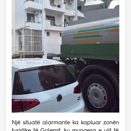
Një situatë alarmante ka kapluar zonën
turistike të Golemit, ku mungesa e ujit të