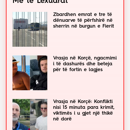
Më të Lexuarat
Zbardhen emrat e tre të
dënuarve të përfshirë në
sherrin në burgun e Fierit
Vrasja në Korçë, ngacmimi
i të dashurës dhe beteja
për të fortin e lagjes
Vrasja në Korçë: Konflikti
nisi 15 minuta para krimit,
viktimës i u gjet një thikë
në dorë