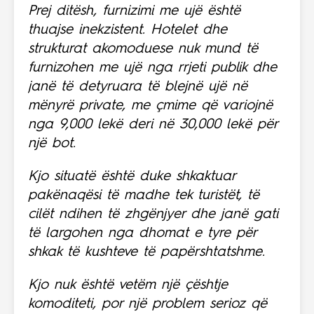
Prej ditësh, furnizimi me ujë është
thuajse inekzistent. Hotelet dhe
strukturat akomoduese nuk mund të
furnizohen me ujë nga rrjeti publik dhe
janë të detyruara të blejnë ujë në
mënyrë private, me çmime që variojnë
nga 9,000 lekë deri në 30,000 lekë për
një bot.
Kjo situatë është duke shkaktuar
pakënaqësi të madhe tek turistët, të
cilët ndihen të zhgënjyer dhe janë gati
të largohen nga dhomat e tyre për
shkak të kushteve të papërshtatshme.
Kjo nuk është vetëm një çështje
komoditeti, por një problem serioz që