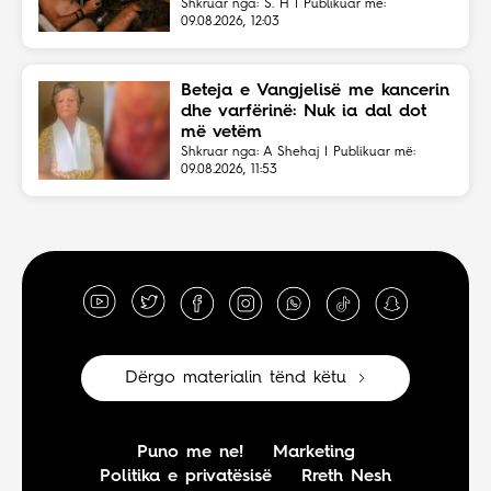
Shkruar nga: S. H | Publikuar më:
09.08.2026, 12:03
Beteja e Vangjelisë me kancerin
dhe varfërinë: Nuk ia dal dot
më vetëm
Shkruar nga: A Shehaj | Publikuar më:
09.08.2026, 11:53
Dërgo materialin tënd këtu
Puno me ne!
Marketing
Politika e privatësisë
Rreth Nesh