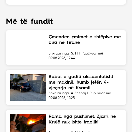
Më të fundit
Çmenden çmimet e shtëpive me
qira në Tiranë
Shkruar nga: S. H | Publikuar më:
09.08.2026, 12:44
Babai e goditi aksidentalisht
me makinë, humb jetën 4-
vjeçarja në Ksamil
Shkruar nga: A Shehaj | Publikuar më:
09.08.2026, 12:25
Rama nga pushimet: Zjarri në
Krujë nuk ishte tragjik!