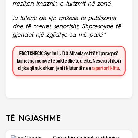
rrezikon imazhin e turizmit në zonë.
Ju lutemi që kjo ankesë të publikohet
dhe të merret seriozisht. Shpresojmë të
gjendet një zgjidhje sa më parë."
FACT CHECK:
Synimi i JOQ Albania është t’i paraqesë
lajmet në mënyrë të saktë dhe të drejtë. Nëse ju shikoni
diçka që nuk shkon, jeni të lutur të na e
raportoni këtu
.
TË NGJASHME
Çmenden çmimet e shtëpive