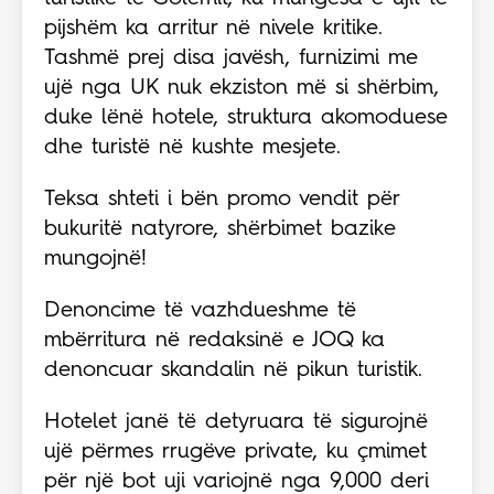
pijshëm ka arritur në nivele kritike.
Tashmë prej disa javësh, furnizimi me
ujë nga UK nuk ekziston më si shërbim,
duke lënë hotele, struktura akomoduese
dhe turistë në kushte mesjete.
Teksa shteti i bën promo vendit për
bukuritë natyrore, shërbimet bazike
mungojnë!
Denoncime të vazhdueshme të
mbërritura në redaksinë e JOQ ka
denoncuar skandalin në pikun turistik.
Hotelet janë të detyruara të sigurojnë
ujë përmes rrugëve private, ku çmimet
për një bot uji variojnë nga 9,000 deri