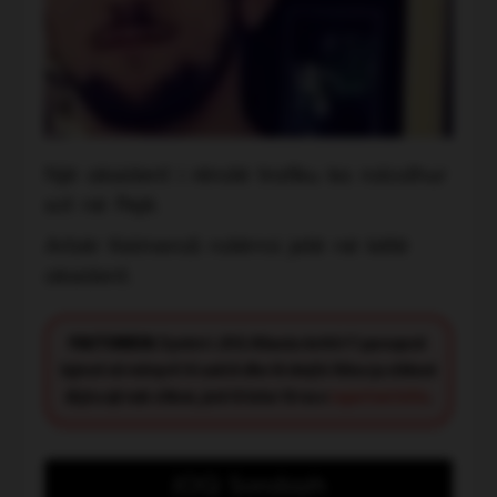
Një aksident i rëndë trafiku ka ndodhur
sot në Pejë.
Arbër Kelmendi ndërroi jetë në këtë
aksident.
FACT CHECK:
Synimi i JOQ Albania është t’i paraqesë
lajmet në mënyrë të saktë dhe të drejtë. Nëse ju shikoni
diçka që nuk shkon, jeni të lutur të na e
raportoni këtu
.
JOQ Sondazh