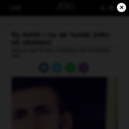
×
LIVE
Ky është i riu që humbi jetën
në aksident
Shkruar nga: B Hasi | Publikuar më: 09.07.2025,
21:13