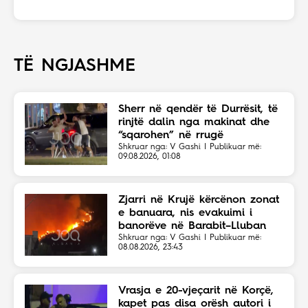
TË NGJASHME
Sherr në qendër të Durrësit, të
rinjtë dalin nga makinat dhe
“sqarohen” në rrugë
Shkruar nga: V Gashi | Publikuar më:
09.08.2026, 01:08
Zjarri në Krujë kërcënon zonat
e banuara, nis evakuimi i
banorëve në Barabit–Lluban
Shkruar nga: V Gashi | Publikuar më:
08.08.2026, 23:43
Vrasja e 20-vjeçarit në Korçë,
kapet pas disa orësh autori i