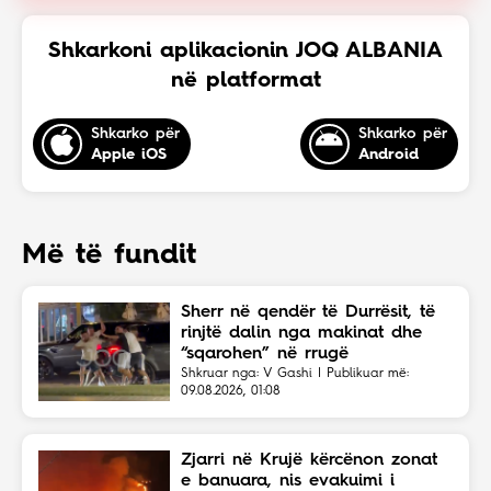
Shkarkoni aplikacionin JOQ ALBANIA
në platformat
Shkarko për
Shkarko për
Apple iOS
Android
Më të fundit
Sherr në qendër të Durrësit, të
rinjtë dalin nga makinat dhe
“sqarohen” në rrugë
Shkruar nga: V Gashi | Publikuar më:
09.08.2026, 01:08
Zjarri në Krujë kërcënon zonat
e banuara, nis evakuimi i