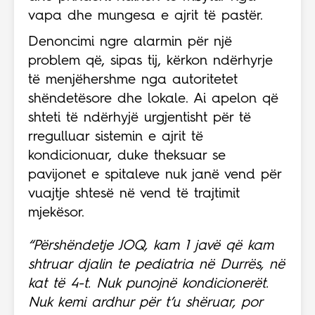
vapa dhe mungesa e ajrit të pastër.
Denoncimi ngre alarmin për një
problem që, sipas tij, kërkon ndërhyrje
të menjëhershme nga autoritetet
shëndetësore dhe lokale. Ai apelon që
shteti të ndërhyjë urgjentisht për të
rregulluar sistemin e ajrit të
kondicionuar, duke theksuar se
pavijonet e spitaleve nuk janë vend për
vuajtje shtesë në vend të trajtimit
mjekësor.
“Përshëndetje JOQ, kam 1 javë që kam
shtruar djalin te pediatria në Durrës, në
kat të 4-t. Nuk punojnë kondicionerët.
Nuk kemi ardhur për t’u shëruar, por