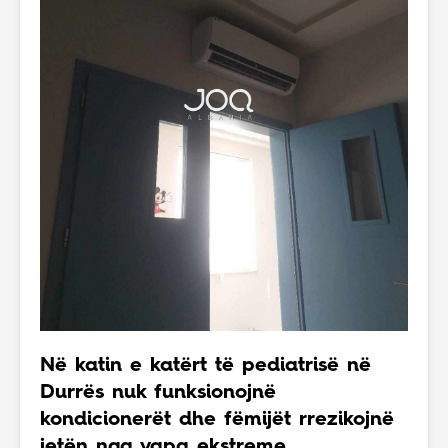
Në katin e katërt të pediatrisë në
Durrës nuk funksionojnë
kondicionerët dhe fëmijët rrezikojnë
jetën nga vapa ekstreme