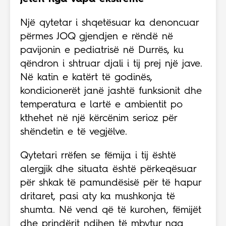
Një qytetar i shqetësuar ka denoncuar
përmes JOQ gjendjen e rëndë në
pavijonin e pediatrisë në Durrës, ku
qëndron i shtruar djali i tij prej një jave.
Në katin e katërt të godinës,
kondicionerët janë jashtë funksionit dhe
temperatura e lartë e ambientit po
kthehet në një kërcënim serioz për
shëndetin e të vegjëlve.
Qytetari rrëfen se fëmija i tij është
alergjik dhe situata është përkeqësuar
për shkak të pamundësisë për të hapur
dritaret, pasi aty ka mushkonja të
shumta. Në vend që të kurohen, fëmijët
dhe prindërit ndihen të mbytur nga