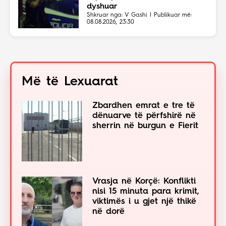
dyshuar
Shkruar nga: V Gashi | Publikuar më:
08.08.2026, 23:30
Më të Lexuarat
Zbardhen emrat e tre të
dënuarve të përfshirë në
sherrin në burgun e Fierit
Vrasja në Korçë: Konflikti
nisi 15 minuta para krimit,
viktimës i u gjet një thikë
në dorë