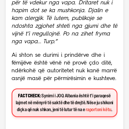
për të vdekur nga vapa. Dritaret nuk i
hapim dot se ka mushkonja. Djalin e
kam alergjik. Të lutem, publikoje se
ndoshta zgjohet shteti nga gjumi dhe të
vijnë t’i rregullojnë. Po na zihet fryma
nga vapa... Turp.”
Ai shton se durimi i prindërve dhe i
fëmijëve është vënë në provë çdo ditë,
ndërkohë që autoritetet nuk kanë marrë
asnjë masë për përmirësimin e kushteve.
FACT CHECK:
Synimi i JOQ Albania është t’i paraqesë
lajmet në mënyrë të saktë dhe të drejtë. Nëse ju shikoni
diçka që nuk shkon, jeni të lutur të na e
raportoni këtu
.