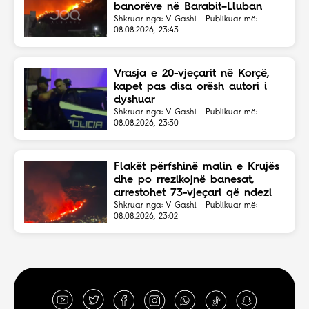
banorëve në Barabit–Lluban
Shkruar nga: V Gashi | Publikuar më:
08.08.2026, 23:43
Vrasja e 20-vjeçarit në Korçë,
kapet pas disa orësh autori i
dyshuar
Shkruar nga: V Gashi | Publikuar më:
08.08.2026, 23:30
Flakët përfshinë malin e Krujës
dhe po rrezikojnë banesat,
arrestohet 73-vjeçari që ndezi
zjarrin për të djegur barin
Shkruar nga: V Gashi | Publikuar më:
08.08.2026, 23:02