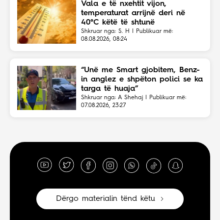
Vala e të nxehtit vijon,
temperaturat arrijnë deri në
40°C këtë të shtunë
Shkruar nga: S. H | Publikuar më:
08.08.2026, 08:24
“Unë me Smart gjobitem, Benz-
in anglez e shpëton polici se ka
targa të huaja”
Shkruar nga: A Shehaj | Publikuar më:
07.08.2026, 23:27
Dërgo materialin tënd këtu