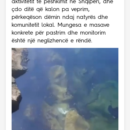
aktivitetit të peshkimit në Shqipëri, dhe
çdo ditë që kalon pa veprim,
përkeqëson dëmin ndaj natyrës dhe
komunitetit lokal. Mungesa e masave
konkrete për pastrim dhe monitorim
është një neglizhencë e rëndë.