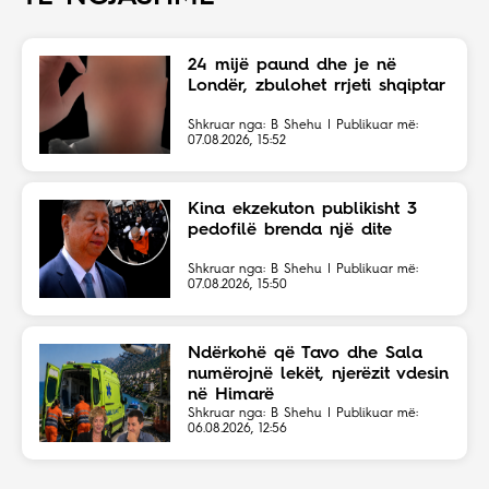
24 mijë paund dhe je në
Londër, zbulohet rrjeti shqiptar
Shkruar nga: B Shehu | Publikuar më:
07.08.2026, 15:52
Kina ekzekuton publikisht 3
pedofilë brenda një dite
Shkruar nga: B Shehu | Publikuar më:
07.08.2026, 15:50
Ndërkohë që Tavo dhe Sala
numërojnë lekët, njerëzit vdesin
në Himarë
Shkruar nga: B Shehu | Publikuar më:
06.08.2026, 12:56