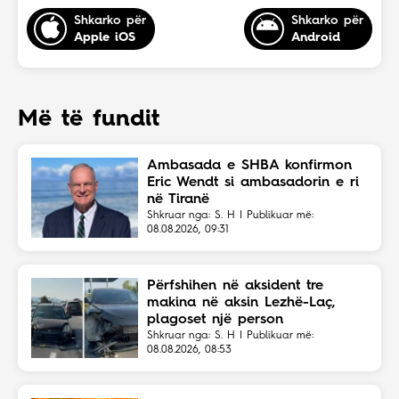
Shkarko për
Shkarko për
Apple iOS
Android
Më të fundit
Ambasada e SHBA konfirmon
Eric Wendt si ambasadorin e ri
në Tiranë
Shkruar nga: S. H | Publikuar më:
08.08.2026, 09:31
Përfshihen në aksident tre
makina në aksin Lezhë-Laç,
plagoset një person
Shkruar nga: S. H | Publikuar më:
08.08.2026, 08:53