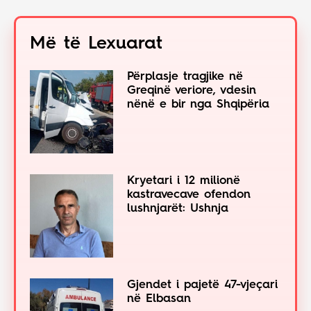
Më të Lexuarat
Përplasje tragjike në
Greqinë veriore, vdesin
nënë e bir nga Shqipëria
Kryetari i 12 milionë
kastravecave ofendon
lushnjarët: Ushnja
Gjendet i pajetë 47-vjeçari
në Elbasan