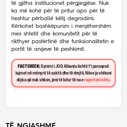
të gjitha institucionet përgjegjëse. Nuk
ka më kohë për të pritur apo për të
heshtur përballë këtij degradimi.
Kërkohet bashkëpunim i menjëhershëm
mes shtetit dhe komunitetit për të
rikthyer pastërtinë dhe funksionalitetin e
portit të anijeve të peshkimit.
FACT CHECK:
Synimi i JOQ Albania është t’i paraqesë
lajmet në mënyrë të saktë dhe të drejtë. Nëse ju shikoni
diçka që nuk shkon, jeni të lutur të na e
raportoni këtu
.
TË NGJASHME