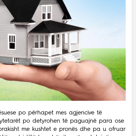
tësuese po përhapet mes agjencive të
qytetarët po detyrohen të paguajnë para ose
prakisht me kushtet e pronës dhe pa u ofruar