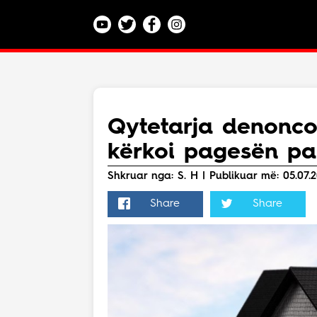
Kategoritë
Veç e Jona
Lajme
Qytetarja denonco
Teknologji
kërkoi pagesën pa
Bota
Argëtim
Shkruar nga: S. H | Publikuar më: 05.07.2
Maqedoni
Share
Share