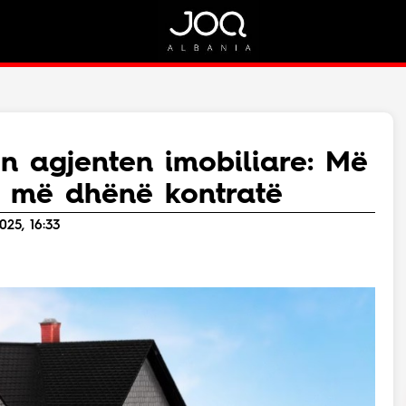
Rreth Nesh
Kontakt
Rreth Nesh
Marketing
Puno me ne!
Kontakt
n agjenten imobiliare: Më
Live
 më dhënë kontratë
025, 16:33