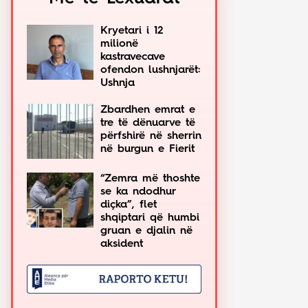
Kryetari i 12
milionë
kastravecave
ofendon lushnjarët:
Ushnja
Zbardhen emrat e
tre të dënuarve të
përfshirë në sherrin
në burgun e Fierit
“Zemra më thoshte
se ka ndodhur
diçka”, flet
shqiptari që humbi
gruan e djalin në
aksident