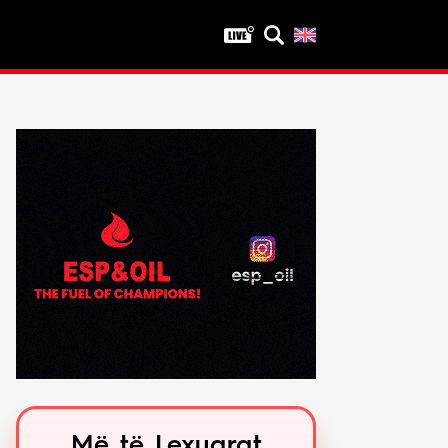
Privatësia
Politika e privatësisë
Kushtet e përdorimit
Më të Lexuarat