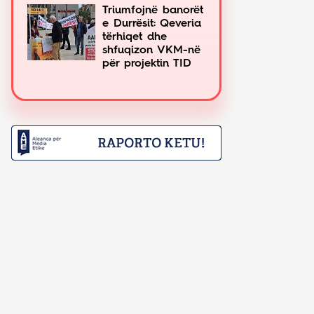
Triumfojnë banorët
e Durrësit: Qeveria
tërhiqet dhe
shfuqizon VKM-në
për projektin TID