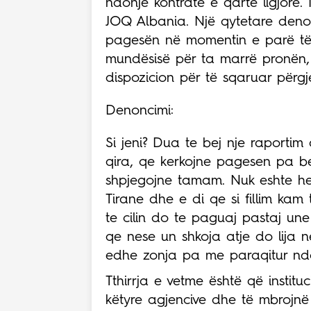
ndonjë kontratë e qartë ligjore. 
JOQ Albania. Një qytetare denon
pagesën në momentin e parë të v
mundësisë për ta marrë pronën,
dispozicion për të sqaruar përgje
Denoncimi:
Si jeni? Dua te bej nje raporti
qira, qe kerkojne pagesen pa b
shpjegojne tamam. Nuk eshte he
Tirane dhe e di qe si fillim kam 
te cilin do te paguaj pastaj un
qe nese un shkoja atje do lija
edhe zonja pa me paraqitur ndon
Tthirrja e vetme është që institu
këtyre agjencive dhe të mbrojnë 