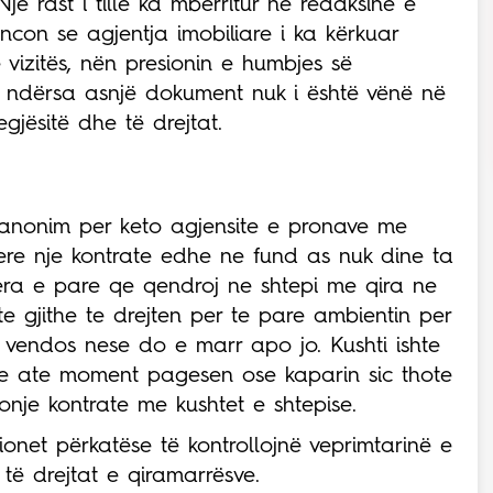
Një rast i tillë ka mbërritur në redaksinë e
con se agjentja imobiliare i ka kërkuar
izitës, nën presionin e humbjes së
 ndërsa asnjë dokument nuk i është vënë në
gjësitë dhe të drejtat.
m anonim per keto agjensite e pronave me
ere nje kontrate edhe ne fund as nuk dine ta
ra e pare qe qendroj ne shtepi me qira ne
te gjithe te drejten per te pare ambientin per
e vendos nese do e marr apo jo. Kushti ishte
 ne ate moment pagesen ose kaparin sic thote
je kontrate me kushtet e shtepise.
cionet përkatëse të kontrollojnë veprimtarinë e
të drejtat e qiramarrësve.