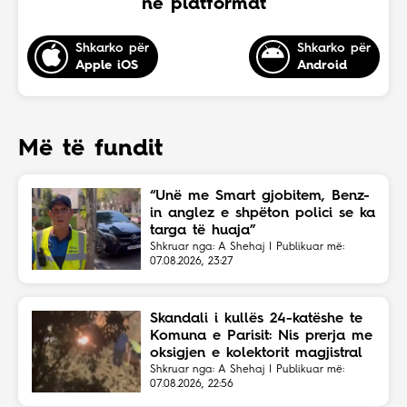
në platformat
Shkarko për
Shkarko për
Apple iOS
Android
Më të fundit
“Unë me Smart gjobitem, Benz-
in anglez e shpëton polici se ka
targa të huaja”
Shkruar nga: A Shehaj | Publikuar më:
07.08.2026, 23:27
Skandali i kullës 24-katëshe te
Komuna e Parisit: Nis prerja me
oksigjen e kolektorit magjistral
në fshehtësi
Shkruar nga: A Shehaj | Publikuar më:
07.08.2026, 22:56