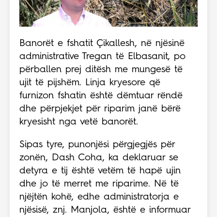
Banorët e fshatit Çikallesh, në njësinë
administrative Tregan të Elbasanit, po
përballen prej ditësh me mungesë të
ujit të pijshëm. Linja kryesore që
furnizon fshatin është dëmtuar rëndë
dhe përpjekjet për riparim janë bërë
kryesisht nga vetë banorët.
Sipas tyre, punonjësi përgjegjës për
zonën, Dash Coha, ka deklaruar se
detyra e tij është vetëm të hapë ujin
dhe jo të merret me riparime. Në të
njëjtën kohë, edhe administratorja e
njësisë, znj. Manjola, është e informuar