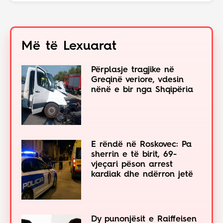
Më të Lexuarat
Përplasje tragjike në
Greqinë veriore, vdesin
nënë e bir nga Shqipëria
E rëndë në Roskovec: Pa
sherrin e të birit, 69-
vjeçari pëson arrest
kardiak dhe ndërron jetë
Dy punonjësit e Raiffeisen