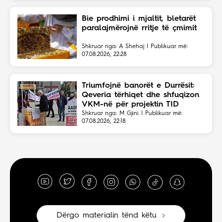
Bie prodhimi i mjaltit, bletarët
paralajmërojnë rritje të çmimit
Shkruar nga: A Shehaj | Publikuar më:
07.08.2026, 22:28
Triumfojnë banorët e Durrësit:
Qeveria tërhiqet dhe shfuqizon
VKM-në për projektin TID
Shkruar nga: M Gjini | Publikuar më:
07.08.2026, 22:18
Dërgo materialin tënd këtu