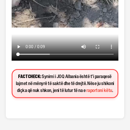
FACT CHECK:
Synimi i JOQ Albania është t’i paraqesë
lajmet në mënyrë të saktë dhe të drejtë. Nëse ju shikoni
diçka që nuk shkon, jeni të lutur të na e
raportoni këtu
.