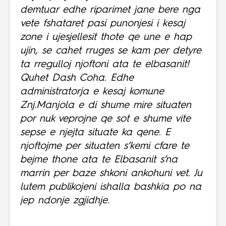
demtuar edhe riparimet jane bere nga
vete fshataret pasi punonjesi i kesaj
zone i ujesjellesit thote qe une e hap
ujin, se cahet rruges se kam per detyre
ta rregulloj njoftoni ata te elbasanit!
Quhet Dash Coha. Edhe
administratorja e kesaj komune
Znj.Manjola e di shume mire situaten
por nuk veprojne qe sot e shume vite
sepse e njejta situate ka qene. E
njoftojme per situaten s’kemi cfare te
bejme thone ata te Elbasanit s’na
marrin per baze shkoni ankohuni vet. Ju
lutem publikojeni ishalla bashkia po na
jep ndonje zgjidhje.