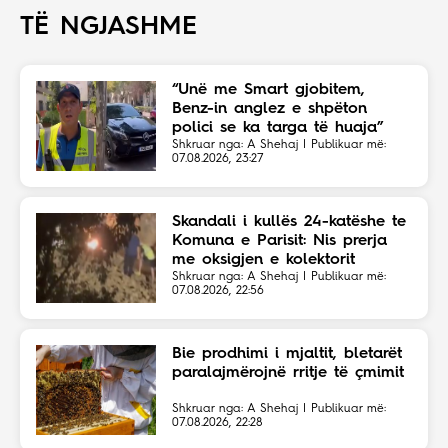
TË NGJASHME
“Unë me Smart gjobitem,
Benz-in anglez e shpëton
polici se ka targa të huaja”
Shkruar nga: A Shehaj | Publikuar më:
07.08.2026, 23:27
Skandali i kullës 24-katëshe te
Komuna e Parisit: Nis prerja
me oksigjen e kolektorit
magjistral në fshehtësi
Shkruar nga: A Shehaj | Publikuar më:
07.08.2026, 22:56
Bie prodhimi i mjaltit, bletarët
paralajmërojnë rritje të çmimit
Shkruar nga: A Shehaj | Publikuar më:
07.08.2026, 22:28