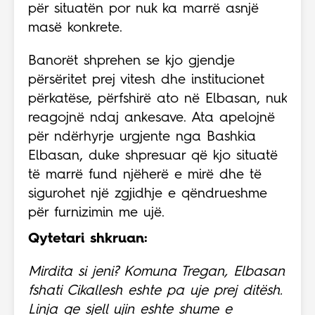
për situatën por nuk ka marrë asnjë
masë konkrete.
Banorët shprehen se kjo gjendje
përsëritet prej vitesh dhe institucionet
përkatëse, përfshirë ato në Elbasan, nuk
reagojnë ndaj ankesave. Ata apelojnë
për ndërhyrje urgjente nga Bashkia
Elbasan, duke shpresuar që kjo situatë
të marrë fund njëherë e mirë dhe të
sigurohet një zgjidhje e qëndrueshme
për furnizimin me ujë.
Qytetari shkruan:
Mirdita si jeni? Komuna Tregan, Elbasan
fshati Cikallesh eshte pa uje prej ditësh.
Linja qe sjell ujin eshte shume e