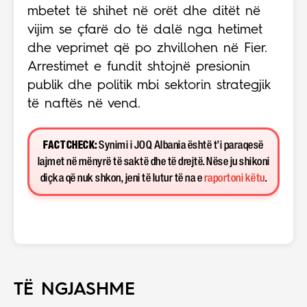
mbetet të shihet në orët dhe ditët në
vijim se çfarë do të dalë nga hetimet
dhe veprimet që po zhvillohen në Fier.
Arrestimet e fundit shtojnë presionin
publik dhe politik mbi sektorin strategjik
të naftës në vend.
FACT CHECK:
Synimi i JOQ Albania është t’i paraqesë
lajmet në mënyrë të saktë dhe të drejtë. Nëse ju shikoni
diçka që nuk shkon, jeni të lutur të na e
raportoni këtu
.
TË NGJASHME