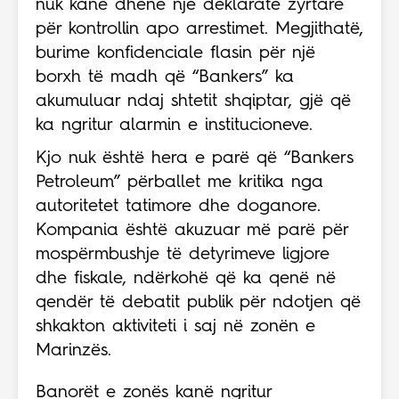
nuk kanë dhënë një deklaratë zyrtare
për kontrollin apo arrestimet. Megjithatë,
burime konfidenciale flasin për një
borxh të madh që “Bankers” ka
akumuluar ndaj shtetit shqiptar, gjë që
ka ngritur alarmin e institucioneve.
Kjo nuk është hera e parë që “Bankers
Petroleum” përballet me kritika nga
autoritetet tatimore dhe doganore.
Kompania është akuzuar më parë për
mospërmbushje të detyrimeve ligjore
dhe fiskale, ndërkohë që ka qenë në
qendër të debatit publik për ndotjen që
shkakton aktiviteti i saj në zonën e
Marinzës.
Banorët e zonës kanë ngritur