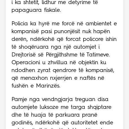
i ka shtetit, lidhur me detyrime të
papaguara fiskale.
Policia ka hyrë me forcë në ambientet e
kompanisë pasi punonjësit nuk hapën
derën, ndërkohë që forcat policore ishin
të shoqëruara nga një automjet i
Drejtorisë së Përgjithshme të Tatimeve.
Operacioni u zhvillua në objektin ku
ndodhen zyrat qendrore të kompanisë,
që menaxhon nxjerrjen e naftës në
fushën e Marinzës.
Pamje nga vendngjarja treguan disa
automjete luksoze me targa shqiptare
dhe të huaja të parkuara pranë
godinës, ndërkohë që autoritetet ende