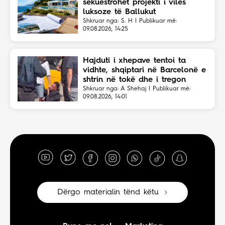
sekuestrohet projekti i vilës
luksoze të Ballukut
Shkruar nga: S. H | Publikuar më:
09.08.2026, 14:25
Hajduti i xhepave tentoi ta
vidhte, shqiptari në Barcelonë e
shtrin në tokë dhe i tregon
vendin
Shkruar nga: A Shehaj | Publikuar më:
09.08.2026, 14:01
Dërgo materialin tënd këtu