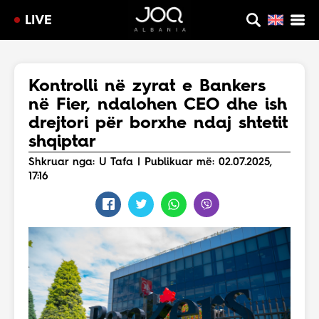
LIVE
Kontrolli në zyrat e Bankers
në Fier, ndalohen CEO dhe ish
drejtori për borxhe ndaj shtetit
shqiptar
Shkruar nga: U Tafa | Publikuar më: 02.07.2025,
17:16