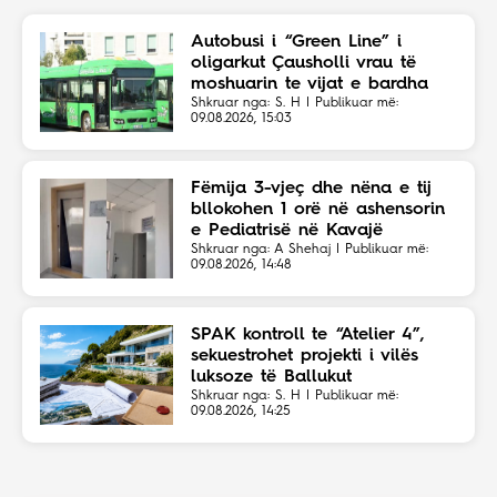
Autobusi i “Green Line” i
oligarkut Çausholli vrau të
moshuarin te vijat e bardha
Shkruar nga: S. H | Publikuar më:
09.08.2026, 15:03
Fëmija 3-vjeç dhe nëna e tij
bllokohen 1 orë në ashensorin
e Pediatrisë në Kavajë
Shkruar nga: A Shehaj | Publikuar më:
09.08.2026, 14:48
SPAK kontroll te “Atelier 4”,
sekuestrohet projekti i vilës
luksoze të Ballukut
Shkruar nga: S. H | Publikuar më:
09.08.2026, 14:25