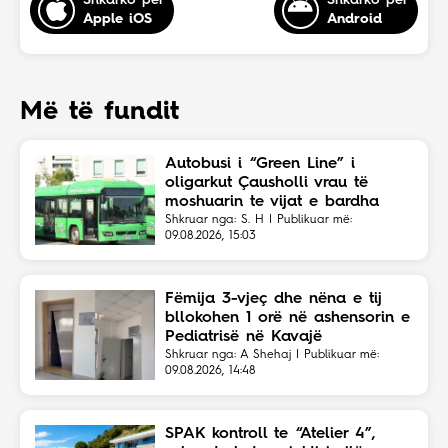
Shkarko për
Shkarko për
Apple iOS
Android
Më të fundit
Autobusi i “Green Line” i
oligarkut Çausholli vrau të
moshuarin te vijat e bardha
Shkruar nga: S. H | Publikuar më:
09.08.2026, 15:03
Fëmija 3-vjeç dhe nëna e tij
bllokohen 1 orë në ashensorin e
Pediatrisë në Kavajë
Shkruar nga: A Shehaj | Publikuar më:
09.08.2026, 14:48
SPAK kontroll te “Atelier 4”,