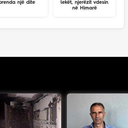
brenda një dite
lekët, njerëzit vdesin
në Himarë