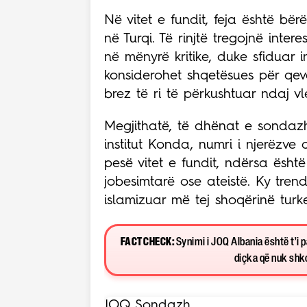
Në vitet e fundit, feja është bë
në Turqi. Të rinjtë tregojnë int
në mënyrë kritike, duke sfiduar in
konsiderohet shqetësues për qeve
brez të ri të përkushtuar ndaj vl
Megjithatë, të dhënat e sondazhe
institut Konda, numri i njerëzve
pesë vitet e fundit, ndërsa është
jobesimtarë ose ateistë. Ky tren
islamizuar më tej shoqërinë turk
FACT CHECK:
Synimi i JOQ Albania është t’i 
diçka që nuk shkon
JOQ Sondazh