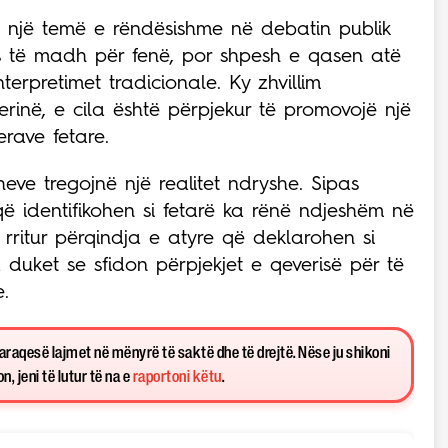
rë një temë e rëndësishme në debatin publik
eres të madh për fenë, por shpesh e qasen atë
terpretimet tradicionale. Ky zhvillim
rinë, e cila është përpjekur të promovojë një
erave fetare.
ve tregojnë një realitet ndryshe. Sipas
 që identifikohen si fetarë ka rënë ndjeshëm në
 rritur përqindja e atyre që deklarohen si
d duket se sfidon përpjekjet e qeverisë për të
e.
paraqesë lajmet në mënyrë të saktë dhe të drejtë. Nëse ju shikoni
, jeni të lutur të na e
raportoni këtu
.