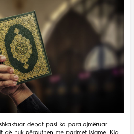
ka shkaktuar debat pasi ka paralajmëruar
it që nuk përputhen me parimet islame. Kjo