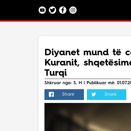
Kategoritë
Veç e Jona
Lajme
Diyanet mund të c
Teknologji
Kuranit, shqetësim
Bota
Argëtim
Turqi
Maqedoni
Shkruar nga: S. H | Publikuar më: 01.07.2
Share
Share