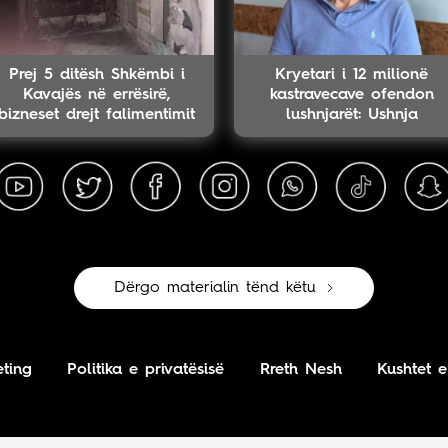
Prej 5 ditësh Shkëmbi i
Kryetari i 12 milionë
Kavajës në errësirë,
kastravecave ofendon
bizneset drejt falimentimit
lushnjarët: Ushnja
Dërgo materialin tënd këtu
ting
Politika e privatësisë
Rreth Nesh
Kushtet e