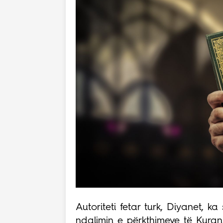
Autoriteti fetar turk, Diyanet, 
ndalimin e përkthimeve të Kuran