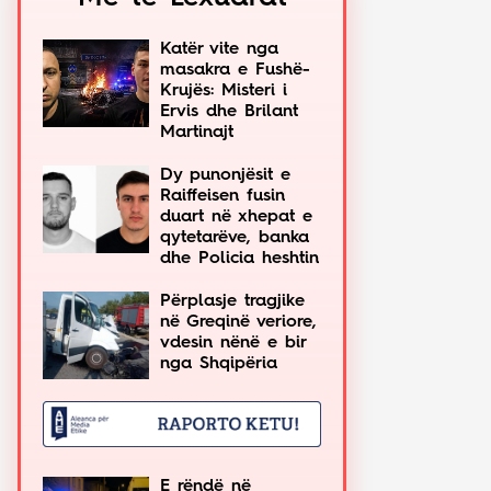
Katër vite nga
masakra e Fushë-
Krujës: Misteri i
Ervis dhe Brilant
Martinajt
Dy punonjësit e
Raiffeisen fusin
duart në xhepat e
qytetarëve, banka
dhe Policia heshtin
Përplasje tragjike
në Greqinë veriore,
vdesin nënë e bir
nga Shqipëria
E rëndë në