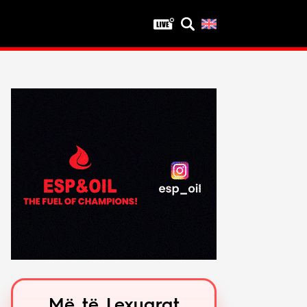
Privatësia
Politika e privatësisë
Kushtet e përdorimit
Më të Lexuarat