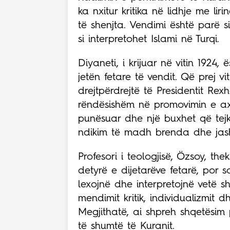
ka nxitur kritika në lidhje me liri
të shenjta. Vendimi është parë s
si interpretohet Islami në Turqi.
Diyaneti, i krijuar në vitin 1924
jetën fetare të vendit. Që prej vi
drejtpërdrejtë të Presidentit Re
rëndësishëm në promovimin e axh
punësuar dhe një buxhet që tejka
ndikim të madh brenda dhe jash
Profesori i teologjisë, Özsoy, the
detyrë e dijetarëve fetarë, por 
lexojnë dhe interpretojnë vetë shk
mendimit kritik, individualizmit 
Megjithatë, ai shpreh shqetësim
të shumtë të Kuranit.