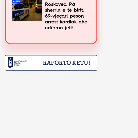
Roskovec: Pa
sherrin e të birit,
69-vjeçari pëson
arrest kardiak dhe
ndërron jetë