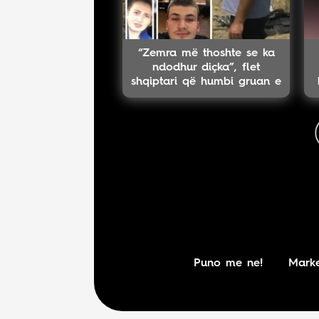
“Zemra më thoshte se ka
ndodhur diçka”, flet
shqiptari që humbi gruan e
djalin në aksident
Puno me ne!
Marke