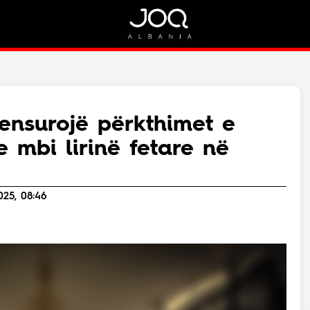
Rreth Nesh
Kontakt
Rreth Nesh
Marketing
Puno me ne!
Kontakt
ensurojë përkthimet e
Live
e mbi lirinë fetare në
025, 08:46