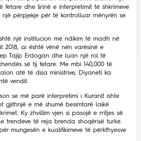
në fetare dhe lirinë e interpretimit të shkrimeve
i një përpjekje për të kontrolluar mënyrën se
, është një institucion me ndikim të madh në
tit 2018, ai është vënë nën varësinë e
xhep Tajip Erdogan dhe luan një rol të
endës së tij fetare. Me mbi 140,000 të
lon atë të disa ministrive, Diyaneti ka
të vendit.
kson se më parë interpretimi i Kuranit ishte
sot gjithnjë e më shumë besimtarë laikë
rimet. Ky zhvillim vjen si pasojë e rritjes së
dhe trendeve të reja brenda shoqërisë turke.
 për mungesën e kualifikimeve të përkthyesve