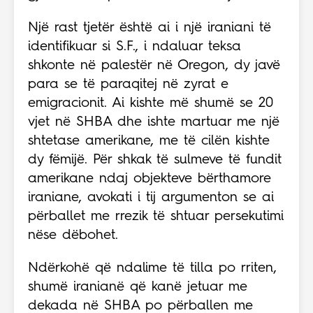
Një rast tjetër është ai i një iraniani të
identifikuar si S.F., i ndaluar teksa
shkonte në palestër në Oregon, dy javë
para se të paraqitej në zyrat e
emigracionit. Ai kishte më shumë se 20
vjet në SHBA dhe ishte martuar me një
shtetase amerikane, me të cilën kishte
dy fëmijë. Për shkak të sulmeve të fundit
amerikane ndaj objekteve bërthamore
iraniane, avokati i tij argumenton se ai
përballet me rrezik të shtuar persekutimi
nëse dëbohet.
Ndërkohë që ndalime të tilla po rriten,
shumë iranianë që kanë jetuar me
dekada në SHBA po përballen me