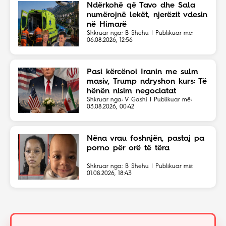
Ndërkohë që Tavo dhe Sala
numërojnë lekët, njerëzit vdesin
në Himarë
Shkruar nga: B Shehu | Publikuar më:
06.08.2026, 12:56
Pasi kërcënoi Iranin me sulm
masiv, Trump ndryshon kurs: Të
hënën nisim negociatat
Shkruar nga: V Gashi | Publikuar më:
03.08.2026, 00:42
Nëna vrau foshnjën, pastaj pa
porno për orë të tëra
Shkruar nga: B Shehu | Publikuar më:
01.08.2026, 18:43