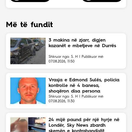
Më të fundit
3 makina në zjarr, digjen
kazanët e mbetjeve në Durrës
Shkruar nga: S. H | Publikuar më:
07.08.2026, 11:50
Vrasja e Edmond Sulës, policia
kontrolle në 4 banesa,
shoqëron disa persona
Shkruar nga: S. H | Publikuar më:
07.08.2026, 11:30
24 mijë paund për një hyrje në
Londër, Sky News zbardh
skemën e kontrabandistit