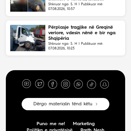
shqiptar
Shkruar nga: S. H | Publikuar më:
07.08.2026, 10:57
Përplasje tragjike në Greqinë
veriore, vdesin nënë e bir nga
Shqipëria
Shkruar nga: S. H | Publikuar më:
07.08.2026, 10:23
Dërgo materialin tënd këtu
Puno me ne!
Marketing
Politika e privatësisë
Rreth Nesh