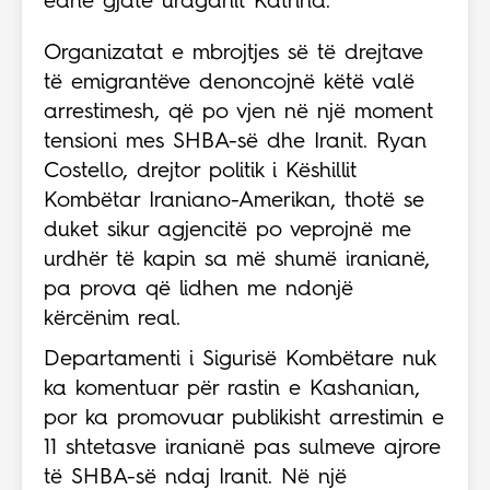
edhe gjatë uraganit Katrina.
Organizatat e mbrojtjes së të drejtave
të emigrantëve denoncojnë këtë valë
arrestimesh, që po vjen në një moment
tensioni mes SHBA-së dhe Iranit. Ryan
Costello, drejtor politik i Këshillit
Kombëtar Iraniano-Amerikan, thotë se
duket sikur agjencitë po veprojnë me
urdhër të kapin sa më shumë iranianë,
pa prova që lidhen me ndonjë
kërcënim real.
Departamenti i Sigurisë Kombëtare nuk
ka komentuar për rastin e Kashanian,
por ka promovuar publikisht arrestimin e
11 shtetasve iranianë pas sulmeve ajrore
të SHBA-së ndaj Iranit. Në një