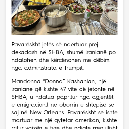
Pavarësisht jetës së ndërtuar prej
dekadash në SHBA, shumë iranianë po
ndalohen dhe kërcënohen me dëbim
nga administrata e Trumpit.
Mandonna “Donna” Kashanian, një
iraniane që kishte 47 vite që jetonte në
SHBA, u ndalua papritur nga agjentët
e emigracionit në oborrin e shtëpisë së
saj në New Orleans. Pavarësisht se ishte
martuar me një qytetar amerikan, kishte
rritur vajzën e tyre dhe ndiqte rregullisht