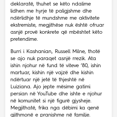
deklaratë, thuhet se këto ndalime
lidhen me hyrje të paligjshme dhe
ndërlidhje të mundshme me aktivitete
ekstremiste, megjithëse nuk është ofruar
asnjë provë konkrete që mbështet këto
pretendime.
Burri i Kashanian, Russell Milne, thotë
se ajo nuk paraqet asnjë rrezik. Ata
ishin njohur në fund të viteve ’80, ishin
martuar, kishin një vajzë dhe kishin
ndërtuar një jetë të thjeshtë në
Luiziana. Ajo jepte mësime gatimi
persian në YouTube dhe ishte e njohur
në komunitet si një figurë gjysheje.
Megjithatë, frika nga dëbimi ka qenë
gjithmonë e pranishme në familje.