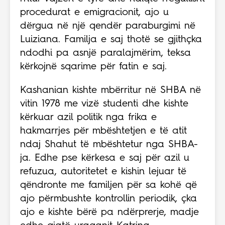
procedurat e emigracionit, ajo u
dërgua në një qendër paraburgimi në
Luiziana. Familja e saj thotë se gjithçka
ndodhi pa asnjë paralajmërim, teksa
kërkojnë sqarime për fatin e saj.
Kashanian kishte mbërritur në SHBA në
vitin 1978 me vizë studenti dhe kishte
kërkuar azil politik nga frika e
hakmarrjes për mbështetjen e të atit
ndaj Shahut të mbështetur nga SHBA-
ja. Edhe pse kërkesa e saj për azil u
refuzua, autoritetet e kishin lejuar të
qëndronte me familjen për sa kohë që
ajo përmbushte kontrollin periodik, çka
ajo e kishte bërë pa ndërprerje, madje