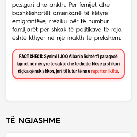
pasiguri dhe ankth. Për fëmijët dhe
bashkëshortët amerikanë të këtyre
emigrantëve, rreziku për të humbur
familjarët për shkak të politikave të reja
është kthyer në një makth të prekshëm.
FACT CHECK:
Synimi i JOQ Albania është t’i paraqesë
lajmet në mënyrë të saktë dhe të drejtë. Nëse ju shikoni
diçka që nuk shkon, jeni të lutur të na e
raportoni këtu
.
TË NGJASHME