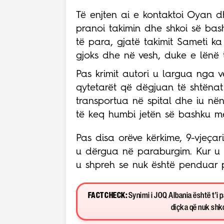
Të enjten ai e kontaktoi Oyan dh
pranoi takimin dhe shkoi së bash
të para, gjatë takimit Sameti k
gjoks dhe në vesh, duke e lënë 
Pas krimit autori u largua nga v
qytetarët që dëgjuan të shtënat
transportua në spital dhe iu nëns
të keq humbi jetën së bashku me
Pas disa orëve kërkime, 9-vjeçar
u dërgua në paraburgim. Kur u p
u shpreh se nuk është penduar p
FACT CHECK:
Synimi i JOQ Albania është t’i 
diçka që nuk shkon