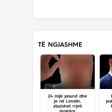
TË NGJASHME
24 mijë paund dhe
je në Londër,
pub
zbulohet rrjeti
shqiptar