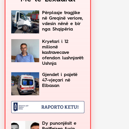
Përplasje tragjike
në Greqinë veriore,
vdesin nënë e bir
nga Shqipëria
Kryetari i 12
milionë
kastravecave
ofendon lushnjarët:
Ushnja
Gjendet i pajetë
47-vjeçari në
Elbasan
Dy punonjësit e