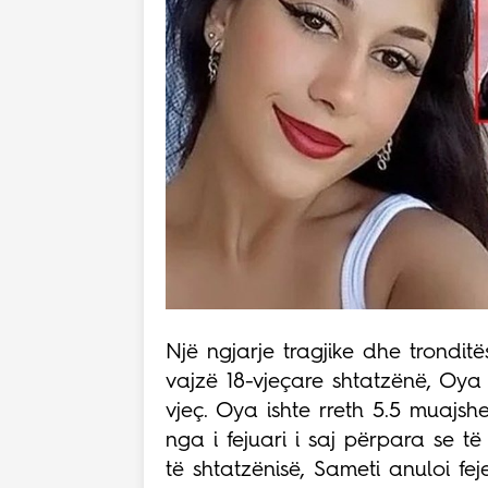
Një ngjarje tragjike dhe tronditë
vajzë 18-vjeçare shtatzënë, Oya 
vjeç. Oya ishte rreth 5.5 muajsh
nga i fejuari i saj përpara se të
të shtatzënisë, Sameti anuloi fej