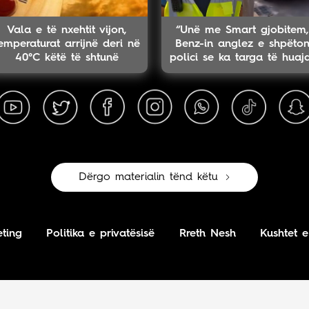
Vala e të nxehtit vijon,
“Unë me Smart gjobitem,
emperaturat arrijnë deri në
Benz-in anglez e shpëto
40°C këtë të shtunë
polici se ka targa të huaj
Dërgo materialin tënd këtu
ting
Politika e privatësisë
Rreth Nesh
Kushtet e