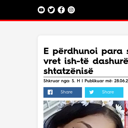
Kategoritë
Veç e Jona
Lajme
E përdhunoi para se
Teknologji
vret ish-të dashurë
Bota
Argëtim
shtatzënisë
Maqedoni
Shkruar nga: S. H | Publikuar më: 28.06.2
Share
Share