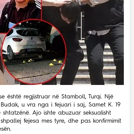
se është regjistruar në Stamboll, Turqi. Një
Budak, u vra nga i fejuari i saj, Samet K. 19
e shtatzënë. Ajo ishte abuzuar seksualisht
 shpallej fejesa mes tyre, dhe pas konfirmimit
esën.