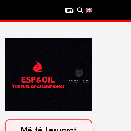
Privatësia
Politika e privatësisë
Kushtet e përdorimit
Më të Lexuarat