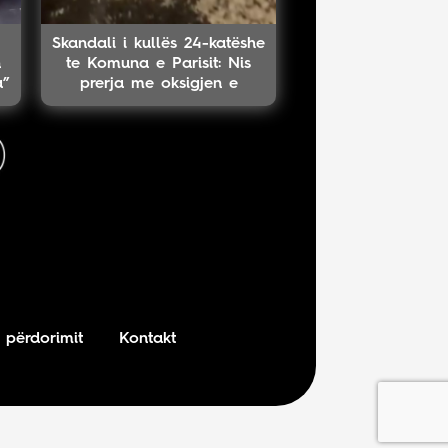
Skandali i kullës 24-katëshe
n
te Komuna e Parisit: Nis
a”
prerja me oksigjen e
kolektorit magjistral në
fshehtësi
 përdorimit
Kontakt