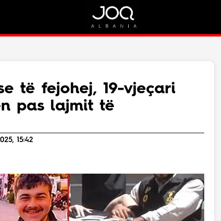
Rreth Nesh
Kontakt
Rreth Nesh
Marketing
Puno me ne!
Kontakt
 të fejohej, 19-vjeçari
Live
n pas lajmit të
025, 15:42