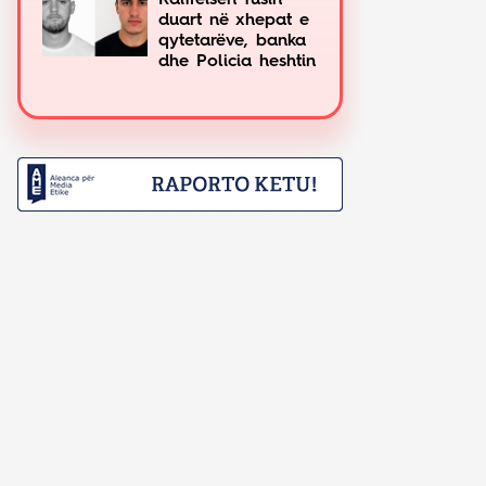
Raiffeisen fusin
duart në xhepat e
qytetarëve, banka
dhe Policia heshtin