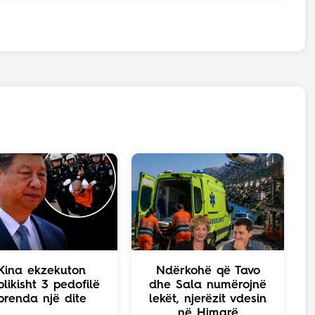
Kina ekzekuton
Ndërkohë që Tavo
likisht 3 pedofilë
dhe Sala numërojnë
brenda një dite
lekët, njerëzit vdesin
në Himarë