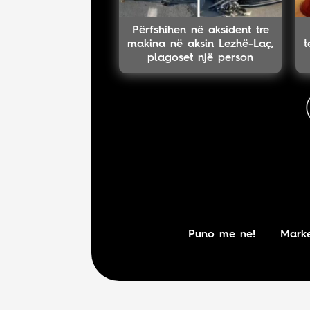
Përfshihen në aksident tre
makina në aksin Lezhë-Laç,
t
plagoset një person
Puno me ne!
Marke