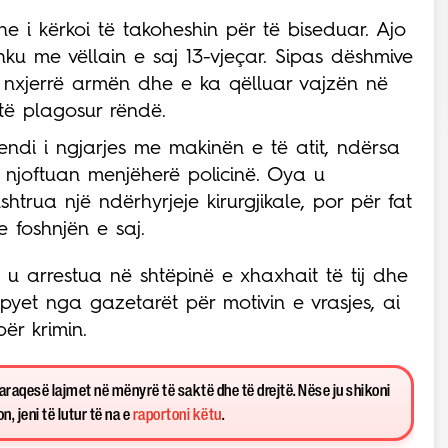
e i kërkoi të takoheshin për të biseduar. Ajo
ku me vëllain e saj 13-vjeçar. Sipas dëshmive
a nxjerrë armën dhe e ka qëlluar vajzën në
të plagosur rëndë.
endi i ngjarjes me makinën e të atit, ndërsa
 njoftuan menjëherë policinë. Oya u
htrua një ndërhyrjeje kirurgjikale, por për fat
 foshnjën e saj.
i u arrestua në shtëpinë e xhaxhait të tij dhe
yet nga gazetarët për motivin e vrasjes, ai
ër krimin.
paraqesë lajmet në mënyrë të saktë dhe të drejtë. Nëse ju shikoni
, jeni të lutur të na e
raportoni këtu
.