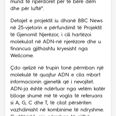
mund të ripërdoret për të bërë dëm
dhe për luftë”.
Detajet e projektit iu dhanë BBC News
në 25-vjetorin e përfundimit të Projektit
të Gjenomit Njerëzor, i cili hartëzoi
molekulat në ADN-në njerëzore dhe u
financua gjithashtu kryesisht nga
Wellcome.
Çdo qelizë në trupin tonë përmban një
molekulë të quajtur ADN e cila mbart
informacionin gjenetik që i nevojitet.
ADN-ja është ndërtuar nga vetëm katër
blloqe shumë më të vogla të referuara
si A, G, C dhe T, të cilat përsëriten
vazhdimisht në kombinime të ndryshme.