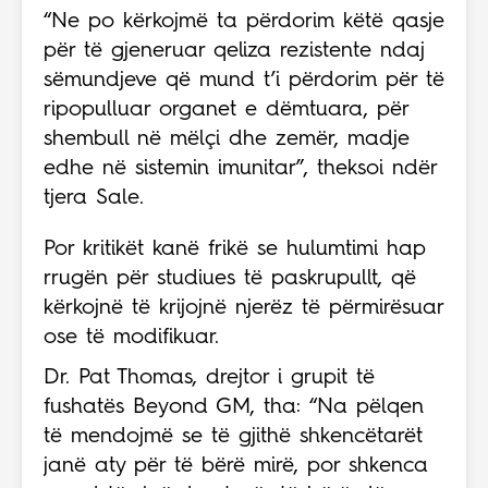
“Ne po kërkojmë ta përdorim këtë qasje
për të gjeneruar qeliza rezistente ndaj
sëmundjeve që mund t’i përdorim për të
ripopulluar organet e dëmtuara, për
shembull në mëlçi dhe zemër, madje
edhe në sistemin imunitar”, theksoi ndër
tjera Sale.
Por kritikët kanë frikë se hulumtimi hap
rrugën për studiues të paskrupullt, që
kërkojnë të krijojnë njerëz të përmirësuar
ose të modifikuar.
Dr. Pat Thomas, drejtor i grupit të
fushatës Beyond GM, tha: “Na pëlqen
të mendojmë se të gjithë shkencëtarët
janë aty për të bërë mirë, por shkenca