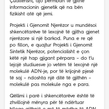
Çuditërisht, ajo përmban të gjithë
informacionin gjenetik që na bën
fizikisht atë që jemi.
Projekti i Gjenomit Njerëzor u mundësoi
shkencëtarëve të lexojnë të gjitha gjenet
njerëzore si një barkod. Puna e re që
po fillon, e quajtur Projekti i Gjenomit
Sintetik Njerëzor, potencialisht e çon
këtë një hap gjigant përpara – do t’u
lejojë studiuesve jo vetëm të lexojnë një
molekulë ADN-je, por të krijojnë pjesë
të saj – ndoshta një ditë të gjithën –
molekulë pas molekule nga e para.
Qëllimi i parë i shkencëtarëve është të
zhvillojnë mënyra për të ndërtuar