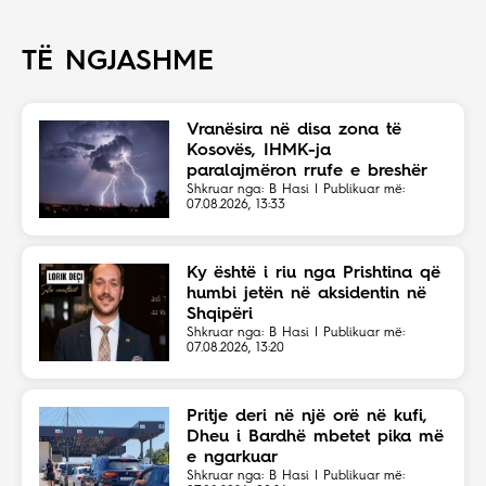
TË NGJASHME
Vranësira në disa zona të
Kosovës, IHMK-ja
paralajmëron rrufe e breshër
Shkruar nga: B Hasi | Publikuar më:
07.08.2026, 13:33
Ky është i riu nga Prishtina që
humbi jetën në aksidentin në
Shqipëri
Shkruar nga: B Hasi | Publikuar më:
07.08.2026, 13:20
Pritje deri në një orë në kufi,
Dheu i Bardhë mbetet pika më
e ngarkuar
Shkruar nga: B Hasi | Publikuar më: