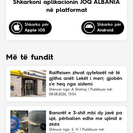
Shkarkoni aplikacionin JOQ ALBANIA
në platformat
Shkarko për
Shkarko për
Apple iOS
Android
Më të fundit
Raiffeisen zhvat qytetarët në të
gjitha anët: Lekët i merr, gjobën
s’e heq nga sistemi
Shkruar nga: A Shehaj | Publikuar më:
08.08.2026, 13:54
Banorët e 3-shit mbi dy javë pa
ujë, përballen edhe me ujërat e
zeza
Shkruar nga: S. H | Publikuar më: