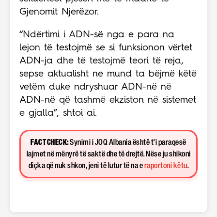
Gjenomit Njerëzor.
“Ndërtimi i ADN-së nga e para na
lejon të testojmë se si funksionon vërtet
ADN-ja dhe të testojmë teori të reja,
sepse aktualisht ne mund ta bëjmë këtë
vetëm duke ndryshuar ADN-në në
ADN-në që tashmë ekziston në sistemet
e gjalla”, shtoi ai.
FACT CHECK:
Synimi i JOQ Albania është t’i paraqesë
lajmet në mënyrë të saktë dhe të drejtë. Nëse ju shikoni
diçka që nuk shkon, jeni të lutur të na e
raportoni këtu
.