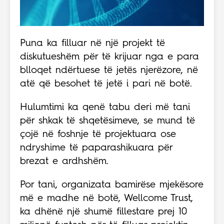
Puna ka filluar në një projekt të
diskutueshëm për të krijuar nga e para
blloqet ndërtuese të jetës njerëzore, në
atë që besohet të jetë i pari në botë.
Hulumtimi ka qenë tabu deri më tani
për shkak të shqetësimeve, se mund të
çojë në foshnje të projektuara ose
ndryshime të paparashikuara për
brezat e ardhshëm.
Por tani, organizata bamirëse mjekësore
më e madhe në botë, Wellcome Trust,
ka dhënë një shumë fillestare prej 10