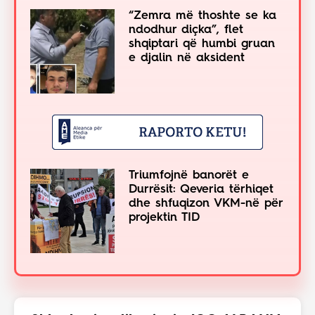
“Zemra më thoshte se ka
ndodhur diçka”, flet
shqiptari që humbi gruan
e djalin në aksident
Triumfojnë banorët e
Durrësit: Qeveria tërhiqet
dhe shfuqizon VKM-në për
projektin TID