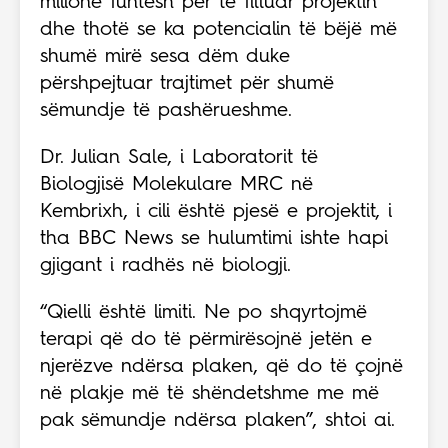
milionë funtesh për të filluar projektin
dhe thotë se ka potencialin të bëjë më
shumë mirë sesa dëm duke
përshpejtuar trajtimet për shumë
sëmundje të pashërueshme.
Dr. Julian Sale, i Laboratorit të
Biologjisë Molekulare MRC në
Kembrixh, i cili është pjesë e projektit, i
tha BBC News se hulumtimi ishte hapi
gjigant i radhës në biologji.
“Qielli është limiti. Ne po shqyrtojmë
terapi që do të përmirësojnë jetën e
njerëzve ndërsa plaken, që do të çojnë
në plakje më të shëndetshme me më
pak sëmundje ndërsa plaken”, shtoi ai.