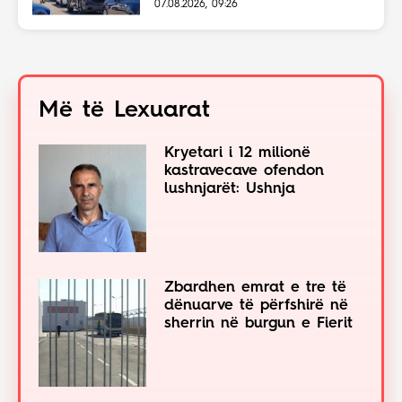
07.08.2026, 09:26
Më të Lexuarat
Kryetari i 12 milionë
kastravecave ofendon
lushnjarët: Ushnja
Zbardhen emrat e tre të
dënuarve të përfshirë në
sherrin në burgun e Fierit