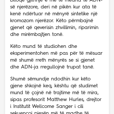
blloqe gjithnjë e më të mëdha të ADN-
së njerëzore, deri në pikën kur ata të
kenë ndërtuar në mënyrë sintetike një
kromozom njerëzor. Këto përmbajnë
gjenet që qeverisin zhvillimin, riparimin
dhe mirëmbajtjen tonë.
Këto mund të studiohen dhe
eksperimentohen më pas për të mësuar
më shumë rreth mënyrës se si gjenet
dhe ADN-ja rregullojnë trupat tanë.
Shumë sëmundje ndodhin kur këto
gjene shkojnë keq, kështu që studimet
mund të çojnë në trajtime më të mira,
sipas profesorit Matthew Hurles, drejtor
i Institutit Wellcome Sanger i cili
sekuencoi pjesën më të madhe të