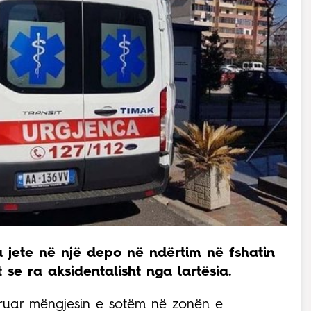
a jete në një depo në ndërtim në fshatin
se ra aksidentalisht nga lartësia.
struar mëngjesin e sotëm në zonën e