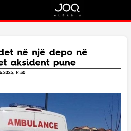
Rreth Nesh
Kontakt
Rreth Nesh
Marketing
Puno me ne!
Kontakt
ndet në një depo në
Live
t aksident pune
6.2025, 14:30