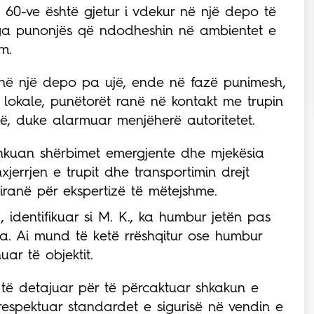
ë 60-ve është gjetur i vdekur në një depo të
ga punonjës që ndodheshin në ambientet e
m.
 në një depo pa ujë, ende në fazë punimesh,
 lokale, punëtorët ranë në kontakt me trupin
në, duke alarmuar menjëherë autoritetet.
 shkuan shërbimet emergjente dhe mjekësia
xjerrjen e trupit dhe transportimin drejt
 Tiranë për ekspertizë të mëtejshme.
, identifikuar si M. K., ka humbur jetën pas
ia. Ai mund të ketë rrëshqitur ose humbur
uar të objektit.
 të detajuar për të përcaktuar shkakun e
respektuar standardet e sigurisë në vendin e