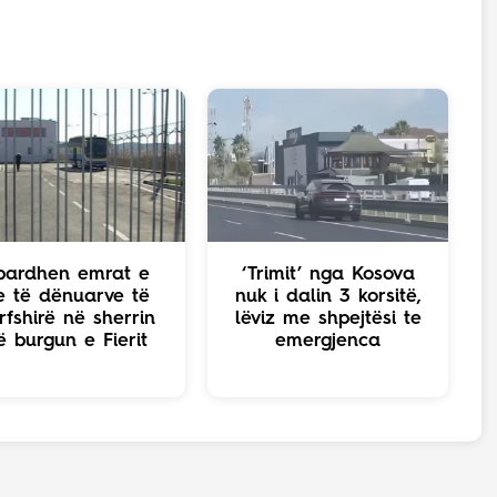
bardhen emrat e
‘Trimit’ nga Kosova
e të dënuarve të
nuk i dalin 3 korsitë,
rfshirë në sherrin
lëviz me shpejtësi te
ë burgun e Fierit
emergjenca