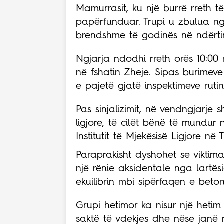
Mamurrasit, ku një burrë rreth t
papërfunduar. Trupi u zbulua n
brendshme të godinës në ndërti
Ngjarja ndodhi rreth orës 10:00
në fshatin Zheje. Sipas burimeve
e pajetë gjatë inspektimeve ruti
Pas sinjalizimit, në vendngjarje
ligjore, të cilët bënë të mundur n
Institutit të Mjekësisë Ligjore në
Paraprakisht dyshohet se viktima
një rënie aksidentale nga lartës
ekuilibrin mbi sipërfaqen e beton
Grupi hetimor ka nisur një hetim
saktë të vdekjes dhe nëse janë 