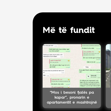
Më të fundit
“Mos i besoni fjalës pa
kapar”, pronarin e
apartamentit e mashtrojnë
në mes të sezonit