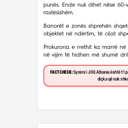
punës. Ende nuk dihet nëse 60-vj
rastësishëm.
Banorët e zonës shprehën shqe
objektet në ndërtim, të cilat sh
Prokuroria e rrethit ka marrë në
në vijim të hidhen më shumë drit
FACT CHECK:
Synimi i JOQ Albania është t’i 
diçka që nuk shkon