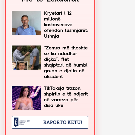
Kryetari i 12
milionë
kastravecave
ofendon lushnjarët:
Ushnja
“Zemra më thoshte
se ka ndodhur
diçka”, flet
shqiptari që humbi
gruan e djalin në
aksident
TikToksja trazon
shpirtin e të ndjerit
në varreza për
disa like