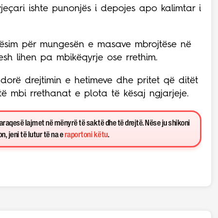
eçari ishte punonjës i depojes apo kalimtar i
tësim për mungesën e masave mbrojtëse në
pesh lihen pa mbikëqyrje ose rrethim.
 dorë drejtimin e hetimeve dhe pritet që ditët
ë mbi rrethanat e plota të kësaj ngjarjeje.
paraqesë lajmet në mënyrë të saktë dhe të drejtë. Nëse ju shikoni
, jeni të lutur të na e
raportoni këtu
.