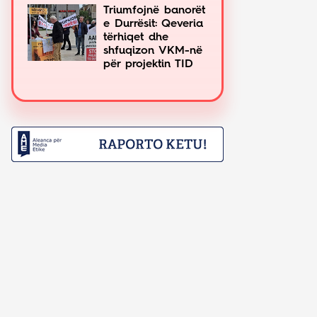
Triumfojnë banorët
e Durrësit: Qeveria
tërhiqet dhe
shfuqizon VKM-në
për projektin TID