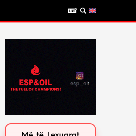
Privatësia
Politika e privatësisë
Kushtet e përdorimit
Më të Lexuarat