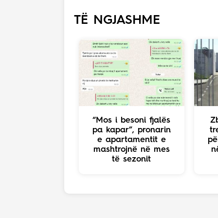
TË NGJASHME
“Mos i besoni fjalës
Z
pa kapar”, pronarin
tr
e apartamentit e
pë
mashtrojnë në mes
n
të sezonit