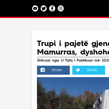
Kategoritë
Veç e Jona
Lajme
Trupi i pajetë gje
Teknologji
Mamurras, dyshohe
Bota
Argëtim
Shkruar nga: U Tafa | Publikuar më: 25.0
Maqedoni
Share
Share