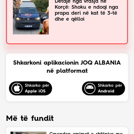
Detaje nga vrasja në
Korçë: Shoku e ndoqi nga
prapa deri në kat të 3-të
dhe e qëlloi
Shkarkoni aplikacionin JOQ ALBANIA
në platformat
Shkarko për
Shkarko për
Apple iOS
Android
Më të fundit