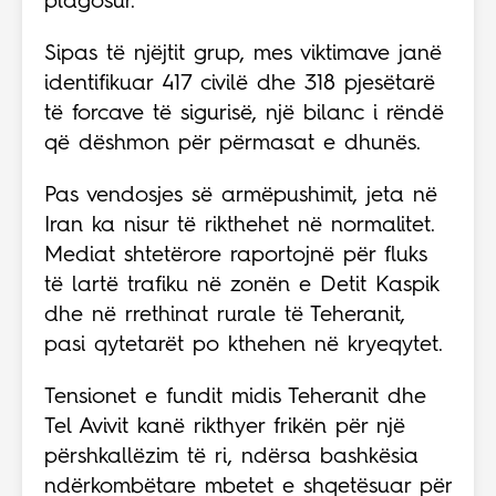
plagosur.
Sipas të njëjtit grup, mes viktimave janë
identifikuar 417 civilë dhe 318 pjesëtarë
të forcave të sigurisë, një bilanc i rëndë
që dëshmon për përmasat e dhunës.
Pas vendosjes së armëpushimit, jeta në
Iran ka nisur të rikthehet në normalitet.
Mediat shtetërore raportojnë për fluks
të lartë trafiku në zonën e Detit Kaspik
dhe në rrethinat rurale të Teheranit,
pasi qytetarët po kthehen në kryeqytet.
Tensionet e fundit midis Teheranit dhe
Tel Avivit kanë rikthyer frikën për një
përshkallëzim të ri, ndërsa bashkësia
ndërkombëtare mbetet e shqetësuar për