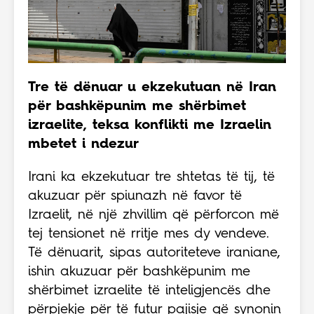
Tre të dënuar u ekzekutuan në Iran
për bashkëpunim me shërbimet
izraelite, teksa konflikti me Izraelin
mbetet i ndezur
Irani ka ekzekutuar tre shtetas të tij, të
akuzuar për spiunazh në favor të
Izraelit, në një zhvillim që përforcon më
tej tensionet në rritje mes dy vendeve.
Të dënuarit, sipas autoriteteve iraniane,
ishin akuzuar për bashkëpunim me
shërbimet izraelite të inteligjencës dhe
përpjekje për të futur pajisje që synonin