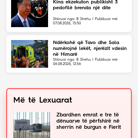
Kina ekzekuton publikisht 3
pedofilë brenda një dite
Shkruar nga: B Shehu | Publikuar më:
07.08.2026, 15:50
Ndërkohë që Tavo dhe Sala
numërojnë lekët, njerëzit vdesin
në Himarë
Shkruar nga: B Shehu | Publikuar më:
06.08.2026, 12:56
Më të Lexuarat
Zbardhen emrat e tre të
dënuarve të përfshirë në
sherrin në burgun e Fierit