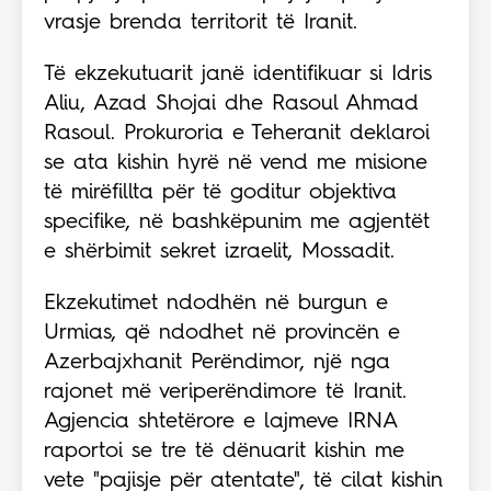
vrasje brenda territorit të Iranit.
Të ekzekutuarit janë identifikuar si Idris
Aliu, Azad Shojai dhe Rasoul Ahmad
Rasoul. Prokuroria e Teheranit deklaroi
se ata kishin hyrë në vend me misione
të mirëfillta për të goditur objektiva
specifike, në bashkëpunim me agjentët
e shërbimit sekret izraelit, Mossadit.
Ekzekutimet ndodhën në burgun e
Urmias, që ndodhet në provincën e
Azerbajxhanit Perëndimor, një nga
rajonet më veriperëndimore të Iranit.
Agjencia shtetërore e lajmeve IRNA
raportoi se tre të dënuarit kishin me
vete "pajisje për atentate", të cilat kishin