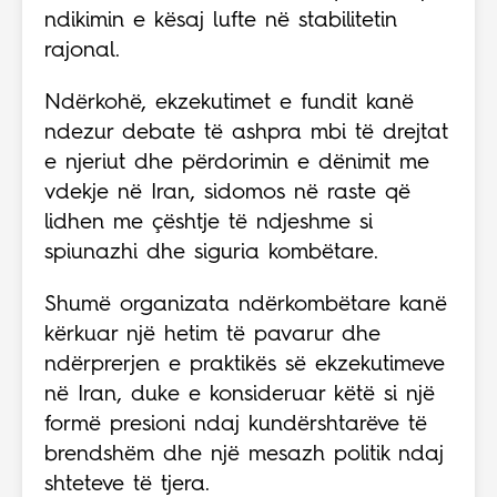
ndikimin e kësaj lufte në stabilitetin
rajonal.
Ndërkohë, ekzekutimet e fundit kanë
ndezur debate të ashpra mbi të drejtat
e njeriut dhe përdorimin e dënimit me
vdekje në Iran, sidomos në raste që
lidhen me çështje të ndjeshme si
spiunazhi dhe siguria kombëtare.
Shumë organizata ndërkombëtare kanë
kërkuar një hetim të pavarur dhe
ndërprerjen e praktikës së ekzekutimeve
në Iran, duke e konsideruar këtë si një
formë presioni ndaj kundërshtarëve të
brendshëm dhe një mesazh politik ndaj
shteteve të tjera.