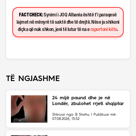
FACT CHECK:
Synimi i JOQ Albania është t’i paraqesë
lajmet në mënyrë të saktë dhe të drejtë. Nëse ju shikoni
diçka që nuk shkon, jeni të lutur të na e
raportoni këtu
.
TË NGJASHME
24 mijë paund dhe je në
Londër, zbulohet rrjeti shqiptar
Shkruar nga: B Shehu | Publikuar më:
07.08.2026, 15:52