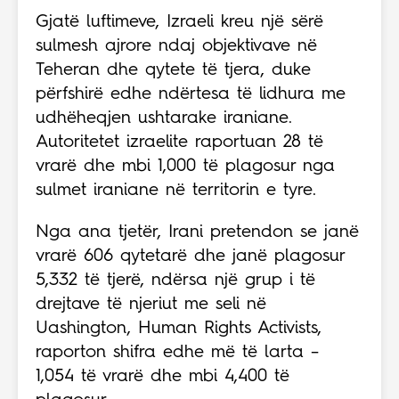
Gjatë luftimeve, Izraeli kreu një sërë
sulmesh ajrore ndaj objektivave në
Teheran dhe qytete të tjera, duke
përfshirë edhe ndërtesa të lidhura me
udhëheqjen ushtarake iraniane.
Autoritetet izraelite raportuan 28 të
vrarë dhe mbi 1,000 të plagosur nga
sulmet iraniane në territorin e tyre.
Nga ana tjetër, Irani pretendon se janë
vrarë 606 qytetarë dhe janë plagosur
5,332 të tjerë, ndërsa një grup i të
drejtave të njeriut me seli në
Uashington, Human Rights Activists,
raporton shifra edhe më të larta –
1,054 të vrarë dhe mbi 4,400 të