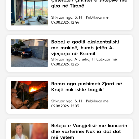
Çmenden çmimet e shtëpive me
qira në Tiranë
Shkruar nga: S. H | Publikuar më:
09.08.2026, 12:44
Babai e goditi aksidentalisht
me makinë, humb jetën 4-
vjeçarja në Ksamil
Shkruar nga: A Shehaj | Publikuar më:
09.08.2026, 12:25
Rama nga pushimet: Zjarri në
Krujë nuk ishte tragjik!
Shkruar nga: S. H | Publikuar më:
09.08.2026, 12:03
Beteja e Vangjelisë me kancerin
dhe varfërinë: Nuk ia dal dot
më vetëm