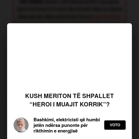
FACT CHECK:
Synimi i JOQ Albania është t’i paraqesë
lajmet në mënyrë të saktë dhe të drejtë. Nëse ju shikoni
diçka që nuk shkon, jeni të lutur të na e
raportoni këtu
.
JOQ Sondazh
KLIKO PËR TË VOTUAR
Kush meriton të shpallet
“Heroi i muajit Korrik”?
KUSH MERITON TË SHPALLET
TË NGJASHME
“HEROI I MUAJIT KORRIK”?
Bashkimi, elektricisti që humbi
63 vite nga tërmeti tragjik i
jetën ndërsa punonte për
VOTO
Shkupit, 1070 viktima dhe një
rikthimin e energjisë
qytet i rindërtuar nga
solidariteti botëror
Shkruar nga: U Tafa | Publikuar më: