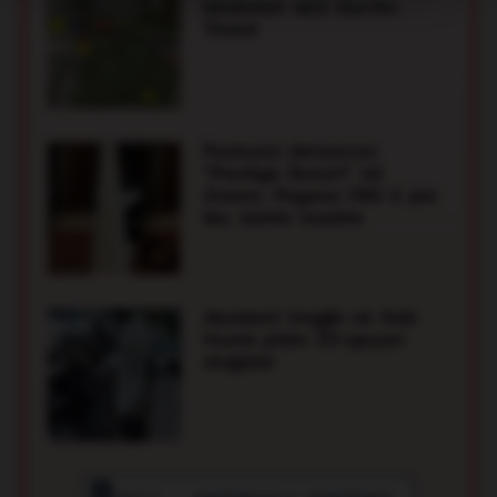
bllokohet aksi Durrës-
Tiranë
Voto
Pushuesi denoncon
"Prestige Resort" në
Golem: Pagova 1180 £ por
ika, kishte insekte
Besforti, vrojtuesi i plazhit që i shpëtoi
Aksident tragjik në Itali:
jetën pushuesit në Velipojë
Humb jetën 33-vjeçari
shqiptar
Besforti është vrojtuesi i plazhit që me
reagimin e tij të shpejtë i shpëtoi jetën një
pushuesi mbi 65 vjeç në Velipojë. Burri
dyshohet se pësoi një atak në ujë dhe u nxor
nga deti pa puls dhe pa frymëmarrje. Besfort
Gjoklaj i dha menjëherë ndihmën e parë dhe