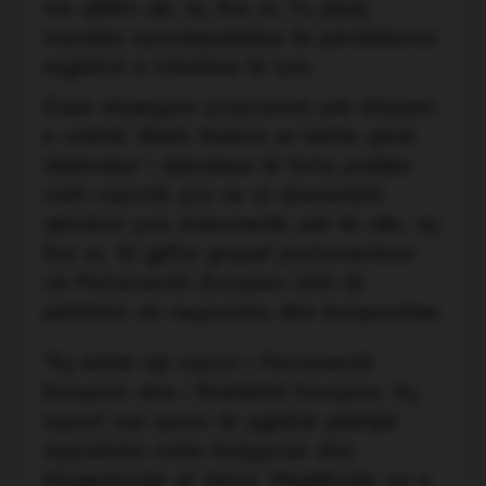
me qëllim që, siç tha ai, t’u jepej
mundësi eurodeputetëve të përditësonin
regjistrat e lobistëve të tyre.
Duke shpjeguar propozimin për shtyrjen
e votimit, Waitz theksoi se kishte qenë
dëshmitar i debateve të forta politike
rreth raportit, por se ai absolutisht
qëndron pas dokumentit, për të cilin, siç
tha ai, të gjitha grupet parlamentare
në Parlamentin Evropian ishin të
përfshira në negociata dhe kompromise.
“Ky është një raport i Parlamentit
Evropian dhe i Bashkimit Evropian. Ky
raport nuk synon të zgjidhë çështjet
dypalëshe midis Bullgarisë dhe
Maqedonisë së Veriut. Megjithatë, ne e