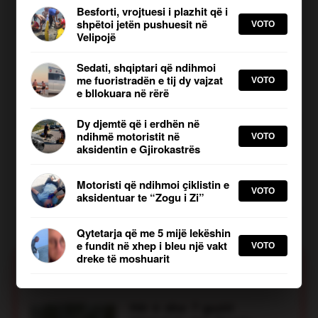
26.07.2026, 11:06
Besforti, vrojtuesi i plazhit që i
shpëtoi jetën pushuesit në
VOTO
Velipojë
Sot mbahet protestë në Tiranë,
në mbështetje të studentëve
Sedati, shqiptari që ndihmoi
Bashkimi, elektricisti që humbi jetën
shqiptarë në Maqedoni të
me fuoristradën e tij dy vajzat
VOTO
ndërsa punonte për rikthimin e energjisë
Veriut
Shkruar nga: B Hasi | Publikuar më:
e bllokuara në rërë
26.05.2026, 08:45
Bashkim Boçi, është elektricist i OSHEE i cili
Dy djemtë që i erdhën në
humbi jetën gjatë kryerjes së detyrës në
ndihmë motoristit në
VOTO
“As në tokë as në qiell, vend
Himarë. 54-vjeçari ishte pjesë e OSSH
aksidentin e Gjirokastrës
për shqiptarët nuk ka”, shfaqen
Elbasan dhe ishte dërguar në Himarë si
shkrime anti-shqiptare në
punëtor sezonal për të ndihmuar ekipet që
Motoristi që ndihmoi çiklistin e
Shkup
Shkruar nga: B Hasi | Publikuar më:
po punonin pa ndërprerje për rikthimin e
VOTO
21.05.2026, 13:40
aksidentuar te “Zogu i Zi”
energjisë elektrike në zonat e prekura nga
moti i keq dhe erërat e forta. Rreth orëve të
para të mëngjesit, gjatë ndërhyrjes në rrjet,
Qytetarja që me 5 mijë lekëshin
atij iu shkëput rripi i sigurisë me të cilin ishte i
e fundit në xhep i bleu një vakt
VOTO
dreke të moshuarit
lidhur në shtyllë dhe ra nga një lartësi rreth
9 metra. Prej vitit 2000, Bashkim Boçi ishte
Më të Lexuarat
pjesë e OSSH Elbasan, ku shërbeu për 25
vite me profesionalizëm, përgjegjësi dhe
Më 6 dhe 7 gusht
përkushtim të lartë.