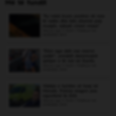
Më të fundit
Sedati është shqiptari nga Shkupi që u erdhi
në ndihmë një grupi vajzash nga Kosova,
pasi makina e tyre ngeci në rërën e plazhit
“Ky lokal kryen punime në mes
të Dhërmiut. Me automjetin e tij fuoristradë, ai
të natës dhe bën zhurmë prej
arriti ta tërhiqte makinën dhe t'i nxirrte nga
muajsh, askush s’merr masa”
situata e vështirë. Vajzat e falënderuan dhe e
Shkruar nga: V Gashi | Publikuar më:
06.08.2026, 00:41
përgëzuan për gatishmërinë dhe gjestin e tij,
që u mundësoi të vijonin pushimet pa
probleme.
“Dilni nga deti ose merrni
Voto
çadër”, polakët denoncojnë
sjelljen e të riut në Durrës
Shkruar nga: V Gashi | Publikuar më:
05.08.2026, 23:34
Vdekja e turistes së huaj në
Himarë, Policia reagon pas
raportimit të JOQ
Shkruar nga: V Gashi | Publikuar më:
05.08.2026, 23:04