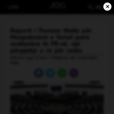
×
LIVE
Raporti i Thomas Waitz për
Maqedoninë e Veriut para
anëtarëve të PE-së, një
përpjekje e re për votim
Shkruar nga: B Hasi | Publikuar më: 24.06.2025,
10:06