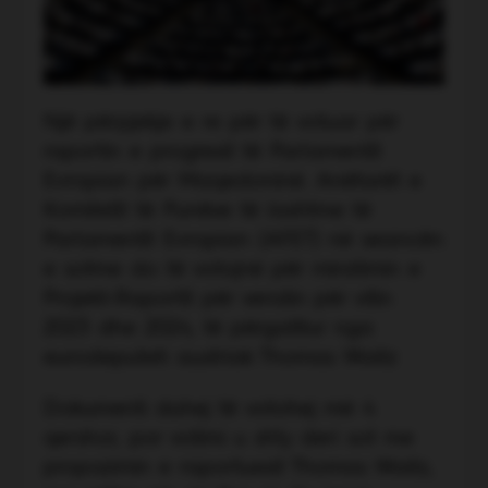
Një përpjekje e re për të votuar për
raportin e progresit të Parlamentit
Evropian për Maqedoninë. Anëtarët e
Komitetit të Punëve të Jashtme të
Parlamentit Evropian (AFET) në seancën
e sotme do të votojnë për miratimin e
Projekt-Raportit për vendin për vitin
2023 dhe 2024, të përgatitur nga
eurodeputeti austriak Thomas Waitz
Dokumenti duhej të votohej më 4
qershor, por votimi u shty deri sot me
propozimin e raportuesit Thomas Waitz,