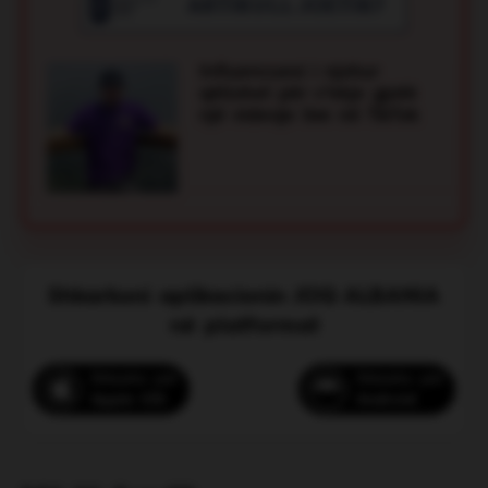
kreu manovrat e reanimimit kardiopulmonar
(CPR), duke bërë që pushuesi të rifitonte
shenjat jetësore. Më pas ai u transportua me
Influencuesi i njohur
urgjencë në spital, ndërsa ndërhyrja
qëllohet për v*ekje gjatë
profesionale e vrojtuesit shmangu një tragjedi.
një videoje live në TikTok
Voto
Shkarkoni aplikacionin JOQ ALBANIA
në platformat
Shkarko për
Shkarko për
Apple iOS
Android
Sedati, shqiptari që ndihmoi me
fuoristradën e tij dy vajzat e bllokuara
në rërë