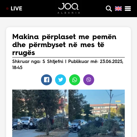
LIVE
Makina përplaset me pemën
dhe përmbyset në mes të
rrugës
Shkruar nga: S Shtjefni | Publikuar më: 23.06.2025,
18:45