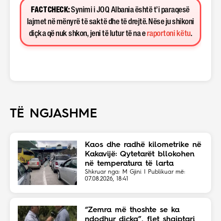
FACT CHECK:
Synimi i JOQ Albania është t’i paraqesë
lajmet në mënyrë të saktë dhe të drejtë. Nëse ju shikoni
diçka që nuk shkon, jeni të lutur të na e
raportoni këtu
.
TË NGJASHME
Kaos dhe radhë kilometrike në
Kakavijë: Qytetarët bllokohen
në temperatura të larta
Shkruar nga: M Gjini | Publikuar më:
07.08.2026, 18:41
“Zemra më thoshte se ka
ndodhur diçka”, flet shqiptari