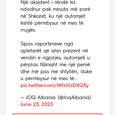
Një aksident i rëndë ka
ndodhur pak minuta më parë
në Shkozet, ku një automjet
është përmbysur në mes të
rrugës.
Sipas raportimeve nga
qytetarët që ishin prezent në
vendin e ngjarjes, automjeti u
përplas fillimisht me një pemë
dhe më pas me shtyllën, duke
u përmbysur në mes të…
pic.twitter.com/Wfx5UDXQ3y
— JOQ Albania (@JoqAlbania)
June 23, 2025