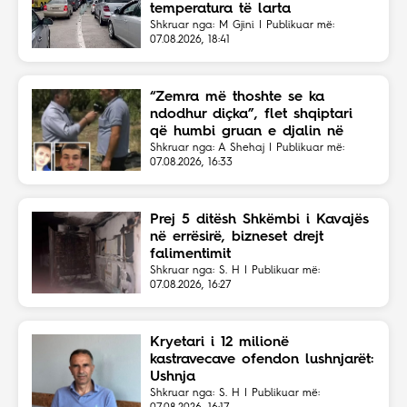
temperatura të larta
Shkruar nga: M Gjini | Publikuar më:
07.08.2026, 18:41
“Zemra më thoshte se ka
ndodhur diçka”, flet shqiptari
që humbi gruan e djalin në
aksident
Shkruar nga: A Shehaj | Publikuar më:
07.08.2026, 16:33
Prej 5 ditësh Shkëmbi i Kavajës
në errësirë, bizneset drejt
falimentimit
Shkruar nga: S. H | Publikuar më:
07.08.2026, 16:27
Kryetari i 12 milionë
kastravecave ofendon lushnjarët:
Ushnja
Shkruar nga: S. H | Publikuar më: