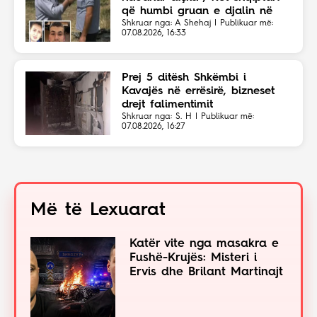
që humbi gruan e djalin në
aksident
Shkruar nga: A Shehaj | Publikuar më:
07.08.2026, 16:33
Prej 5 ditësh Shkëmbi i
Kavajës në errësirë, bizneset
drejt falimentimit
Shkruar nga: S. H | Publikuar më:
07.08.2026, 16:27
Më të Lexuarat
Katër vite nga masakra e
Fushë-Krujës: Misteri i
Ervis dhe Brilant Martinajt