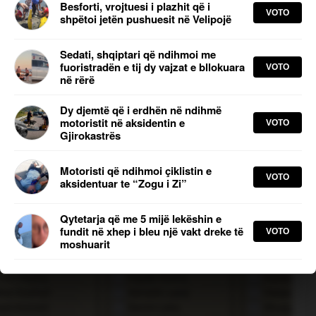
Besforti, vrojtuesi i plazhit që i
VOTO
shpëtoi jetën pushuesit në Velipojë
Sedati, shqiptari që ndihmoi me
fuoristradën e tij dy vajzat e bllokuara
VOTO
në rërë
Dy djemtë që i erdhën në ndihmë
motoristit në aksidentin e
VOTO
Gjirokastrës
Motoristi që ndihmoi çiklistin e
VOTO
aksidentuar te “Zogu i Zi”
Qytetarja që me 5 mijë lekëshin e
fundit në xhep i bleu një vakt dreke të
VOTO
moshuarit