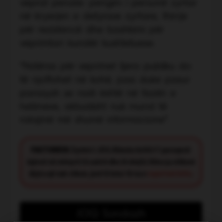
veprat penale: pengim i personit zyrtar
në kryerjen e detyrave zyrtare, thirrje
për rezistencë dhe bashkimi për
veprimtari kundër kushtetuese.
“Ndërsa për veprimet tjera publiku do
të njoftohet në kohë, pasi duke pasur
parasysh se rasti është në fazën e
hetimeve, aktualisht nuk mund të
ndajmë më shumë informacione”.
FACT CHECK:
Synimi i JOQ Albania është t’i paraqesë
lajmet në mënyrë të saktë dhe të drejtë. Nëse ju shikoni
diçka që nuk shkon, jeni të lutur të na e
raportoni këtu
.
JOQ Sondazh