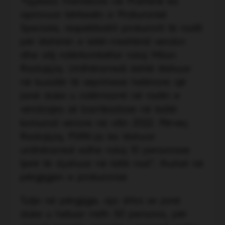
“Gjykata Themelore në Prishtinë ka
aprovuar kërkesën e Prokurorisë
Speciale, respektivisht prokurorit të rastit
për lëshimin e letër-rreshtimit vendor
dhe atij ndërkombëtar ndaj Milan
Radojiçiq. Urdhërarresti është lëshuar
në kuadër të veprimeve hetimore që
janë duke u ndërmarrë në rastin e
vendosjes së barrikadave në katër
komunat veriore në vitin 2022. Përveç
Radojiçiq, PSRK-ja ka lëshuar
urdhërarrest edhe ndaj 10 personave
tjerë të dyshuar në këtë rast”, thuhet në
përgjigjen e prokurorisë.
Tutje në përgjigje, ajo shtoi se janë
duke u hetuar rreth 50 persona, për