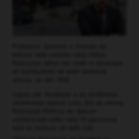
Prokuroria Speciale e Kosovës ka
lëshuar letër-rreshtim ndaj Millan
Radoiçiqit, lidhur me rastin e vendosjes
së barrikadave në katër komunat
veriore, në vitin 2022.
Lajmin për Periskopin e ka konfirmuar
zëdhënësja Arbnor Luta, tha se përveç
Radoiçiqit PSRK-ja ka lëshuar
urdhërarrest edhe ndaj 10 personave
tjerë të dyshuar në këtë rast.