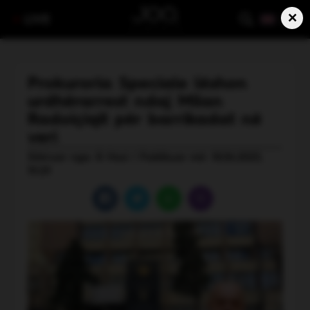
×
LIVE
Prokuroria Speciale lëshon
urdhërarrest ndaj Milan
Radoiçiqit për barrikadat në
veri
Shkruar nga: B Hasi | Publikuar më: 18.06.2025,
19:29