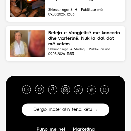
Shkruar nga: S. H | Publikuar më:
09.08.2026, 12:03
Beteja e Vangjelisë me kancerin
dhe varfërinë: Nuk ia dal dot
më vetëm
Shkruar nga: A Shehaj | Publikuar më:
09.08.2026, 11:53
Dërgo materialin tënd këtu
Puno me ne!
Marketing