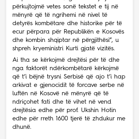
përkujtojmë vetes sonë tekstet e tij në
mënyrë që të ngrihemi në nivel të
detyrës kombëtare dhe historike për të
ecur përpara për Republikën e Kosovës
dhe kombin shqiptar në përgjithësi”, u
shpreh kryeministri Kurti gjatë vizitës.
Ai tha se kërkojmë drejtësi për të dhe
nga faktorët ndërkombëtarë kërkojmë
që t’i bëjnë trysni Serbisë që ajo t’i hap
arkivat e gjenocidit të forcave serbe në
luftën në Kosovë në mënyrë që të
ndriçohet fati dhe të vihet në vend
drejtësia edhe për prof. Ukshin Hotin
edhe për rreth 1600 tjerë të zhdukur me
dhunë.