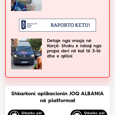
Detaje nga vrasja në
Korçë: Shoku e ndoqi nga
prapa deri në kat të 3-të
dhe e qëlloi
Shkarkoni aplikacionin JOQ ALBANIA
në platformat
Shkarko për
Shkarko për