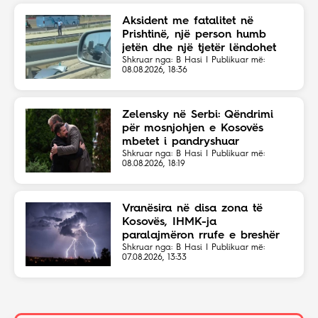
Aksident me fatalitet në
Prishtinë, një person humb
jetën dhe një tjetër lëndohet
Shkruar nga: B Hasi | Publikuar më:
08.08.2026, 18:36
Zelensky në Serbi: Qëndrimi
për mosnjohjen e Kosovës
mbetet i pandryshuar
Shkruar nga: B Hasi | Publikuar më:
08.08.2026, 18:19
Vranësira në disa zona të
Kosovës, IHMK-ja
paralajmëron rrufe e breshër
Shkruar nga: B Hasi | Publikuar më:
07.08.2026, 13:33