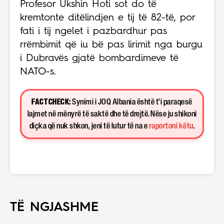
Profesor Ukshin Hoti sot do të
kremtonte ditëlindjen e tij të 82-të, por
fati i tij ngelet i pazbardhur pas
rrëmbimit që iu bë pas lirimit nga burgu
i Dubravës gjatë bombardimeve të
NATO-s.
FACT CHECK:
Synimi i JOQ Albania është t’i paraqesë
lajmet në mënyrë të saktë dhe të drejtë. Nëse ju shikoni
diçka që nuk shkon, jeni të lutur të na e
raportoni këtu
.
TË NGJASHME