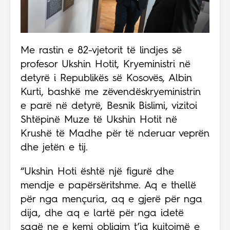
Me rastin e 82-vjetorit të lindjes së
profesor Ukshin Hotit, Kryeministri në
detyrë i Republikës së Kosovës, Albin
Kurti, bashkë me zëvendëskryeministrin
e parë në detyrë, Besnik Bislimi, vizitoi
Shtëpinë Muze të Ukshin Hotit në
Krushë të Madhe për të nderuar veprën
dhe jetën e tij.
“Ukshin Hoti është një figurë dhe
mendje e papërsëritshme. Aq e thellë
për nga mençuria, aq e gjerë për nga
dija, dhe aq e lartë për nga idetë
saqë ne e kemi obligim t’ia kujtojmë e