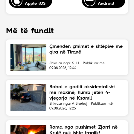
Apple iOS
Android
Më të fundit
Çmenden çmimet e shtëpive me
qira në Tiranë
Shkruar nga: S. H | Publikuar më:
09.08.2026, 12:44
Babai e goditi aksidentalisht
me makinë, humb jetën 4-
vjeçarja në Ksamil
Shkruar nga: A Shehaj | Publikuar më:
09.08.2026, 12:25
Rama nga pushimet: Zjarri në
Krujë nuk ishte tragjik!