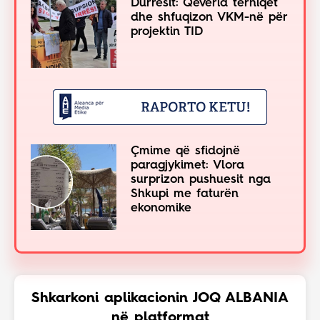
Durrësit: Qeveria tërhiqet
dhe shfuqizon VKM-në për
projektin TID
Çmime që sfidojnë
paragjykimet: Vlora
surprizon pushuesit nga
Shkupi me faturën
ekonomike
Shkarkoni aplikacionin JOQ ALBANIA
në platformat