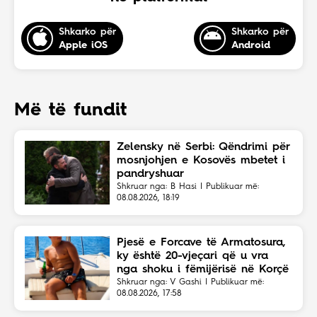
Shkarko për
Shkarko për
Apple iOS
Android
Më të fundit
Zelensky në Serbi: Qëndrimi për
mosnjohjen e Kosovës mbetet i
pandryshuar
Shkruar nga: B Hasi | Publikuar më:
08.08.2026, 18:19
Pjesë e Forcave të Armatosura,
ky është 20-vjeçari që u vra
nga shoku i fëmijërisë në Korçë
Shkruar nga: V Gashi | Publikuar më:
08.08.2026, 17:58