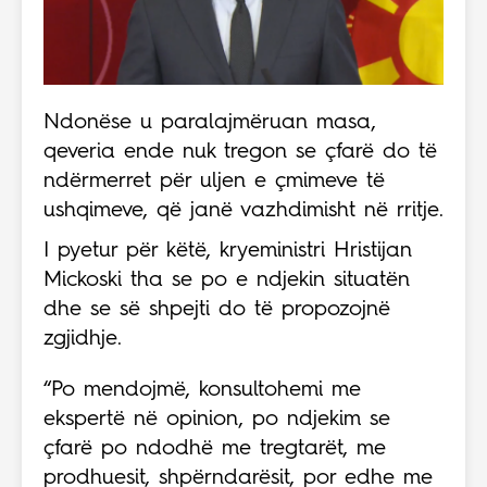
Ndonëse u paralajmëruan masa,
qeveria ende nuk tregon se çfarë do të
ndërmerret për uljen e çmimeve të
ushqimeve, që janë vazhdimisht në rritje.
I pyetur për këtë, kryeministri Hristijan
Mickoski tha se po e ndjekin situatën
dhe se së shpejti do të propozojnë
zgjidhje.
“Po mendojmë, konsultohemi me
ekspertë në opinion, po ndjekim se
çfarë po ndodhë me tregtarët, me
prodhuesit, shpërndarësit, por edhe me