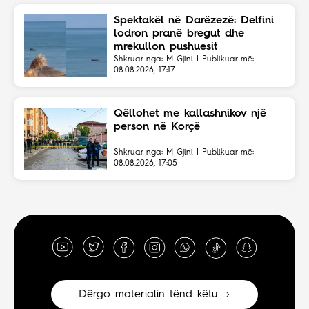
Spektakël në Darëzezë: Delfini
lodron pranë bregut dhe
mrekullon pushuesit
Shkruar nga: M Gjini | Publikuar më:
08.08.2026, 17:17
Qëllohet me kallashnikov një
person në Korçë
Shkruar nga: M Gjini | Publikuar më:
08.08.2026, 17:05
Dërgo materialin tënd këtu