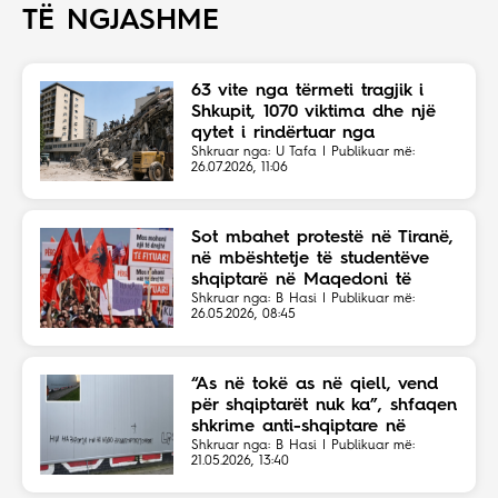
TË NGJASHME
63 vite nga tërmeti tragjik i
Shkupit, 1070 viktima dhe një
qytet i rindërtuar nga
solidariteti botëror
Shkruar nga: U Tafa | Publikuar më:
26.07.2026, 11:06
Sot mbahet protestë në Tiranë,
në mbështetje të studentëve
shqiptarë në Maqedoni të
Veriut
Shkruar nga: B Hasi | Publikuar më:
26.05.2026, 08:45
“As në tokë as në qiell, vend
për shqiptarët nuk ka”, shfaqen
shkrime anti-shqiptare në
Shkup
Shkruar nga: B Hasi | Publikuar më:
21.05.2026, 13:40