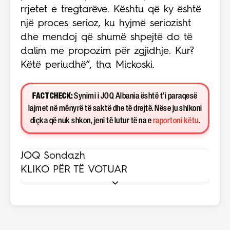
rrjetet e tregtarëve. Kështu që ky është
një proces serioz, ku hyjmë seriozisht
dhe mendoj që shumë shpejtë do të
dalim me propozim për zgjidhje. Kur?
Këtë periudhë”, tha Mickoski.
FACT CHECK:
Synimi i JOQ Albania është t’i paraqesë
lajmet në mënyrë të saktë dhe të drejtë. Nëse ju shikoni
diçka që nuk shkon, jeni të lutur të na e
raportoni këtu
.
JOQ Sondazh
KLIKO PËR TË VOTUAR