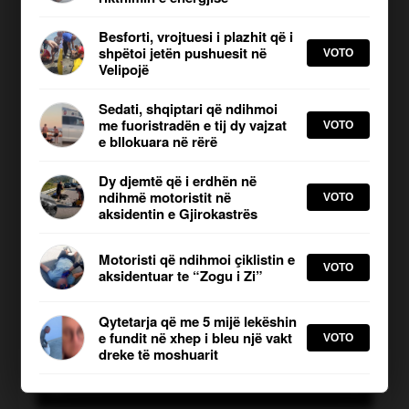
Besforti, vrojtuesi i plazhit që i
shpëtoi jetën pushuesit në
VOTO
Velipojë
Sedati, shqiptari që ndihmoi
me fuoristradën e tij dy vajzat
VOTO
e bllokuara në rërë
Dy djemtë që i erdhën në
ndihmë motoristit në
VOTO
aksidentin e Gjirokastrës
Motoristi që ndihmoi çiklistin e
VOTO
aksidentuar te “Zogu i Zi”
Qytetarja që me 5 mijë lekëshin
e fundit në xhep i bleu një vakt
VOTO
dreke të moshuarit