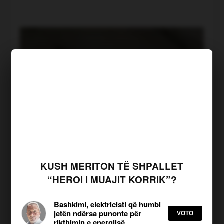
KUSH MERITON TË SHPALLET
“HEROI I MUAJIT KORRIK”?
Bashkimi, elektricisti që humbi
jetën ndërsa punonte për
VOTO
rikthimin e energjisë