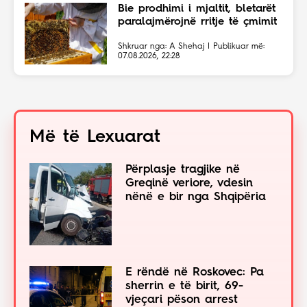
Bie prodhimi i mjaltit, bletarët
paralajmërojnë rritje të çmimit
Shkruar nga: A Shehaj | Publikuar më:
07.08.2026, 22:28
Më të Lexuarat
Përplasje tragjike në
Greqinë veriore, vdesin
nënë e bir nga Shqipëria
E rëndë në Roskovec: Pa
sherrin e të birit, 69-
vjeçari pëson arrest