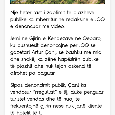
Një tjetër rast i zaptimit të plazheve
publike ka mbërritur në redaksinë e JOQ
e denoncuar me video.
Jemi në Gjirin e Këndezave në Qeparo,
ku pushuesit denoncojnë për JOQ se
gazetari Artur Çani, së bashku me miq
dhe shokë, ka zënë hapësirën publike
të plazhit dhe nuk lejon askënd të
afrohet pa paguar.
Sipas denoncimit publik, Çani ka
vendosur “rregullat” e tij, duke penguar
turistët vendas dhe të huaj të
frekuentojnë gjirin nëse nuk janë klientë
të hotelit të tij.