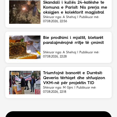
Skandali i kullës 24-katëshe te
Komuna e Parisit: Nis prerja me
oksigjen e kolektorit magjistral
në fshehtësi
Shkruar nga: A Shehaj | Publikuar më:
07.08.2026, 22:56
Bie prodhimi i mjaltit, bletarët
paralajmërojnë rritje të çmimit
Shkruar nga: A Shehaj | Publikuar më:
07.08.2026, 22:28
Triumfojnë banorët e Durrësit:
Qeveria tërhiqet dhe shfuqizon
VKM-në për projektin TID
Shkruar nga: M Gjini | Publikuar më:
07.08.2026, 22:18