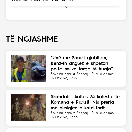
TË NGJASHME
“Unë me Smart gjobitem,
Benz-in anglez e shpëton
polici se ka targa të huaja”
Shkruar nga: A Shehaj | Publikuar më:
07.08.2026, 23:27
Skandali i kullës 24-katëshe te
Komuna e Parisit: Nis prerja
me oksigjen e kolektorit
magjistral në fshehtësi
Shkruar nga: A Shehaj | Publikuar më:
07.08.2026, 22:56