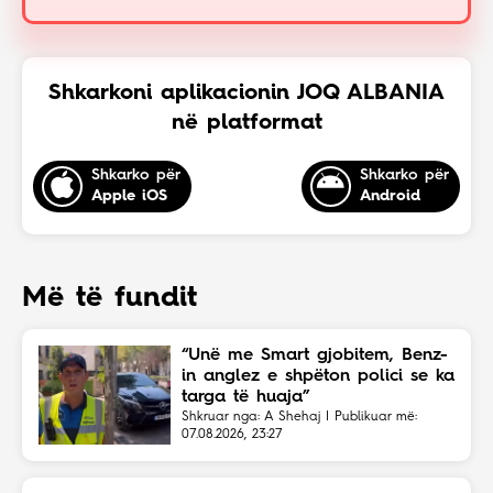
Shkarkoni aplikacionin JOQ ALBANIA
në platformat
Shkarko për
Shkarko për
Apple iOS
Android
Më të fundit
“Unë me Smart gjobitem, Benz-
in anglez e shpëton polici se ka
targa të huaja”
Shkruar nga: A Shehaj | Publikuar më:
07.08.2026, 23:27