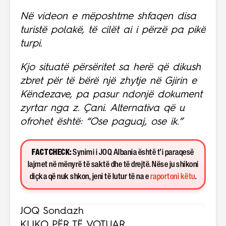
Në videon e mëposhtme shfaqen disa
turistë polakë, të cilët ai i përzë pa pikë
turpi.
Kjo situatë përsëritet sa herë që dikush
zbret për të bërë një zhytje në Gjirin e
Këndezave, pa pasur ndonjë dokument
zyrtar nga z. Çani. Alternativa që u
ofrohet është: “Ose paguaj, ose ik.”
FACT CHECK:
Synimi i JOQ Albania është t’i paraqesë
lajmet në mënyrë të saktë dhe të drejtë. Nëse ju shikoni
diçka që nuk shkon, jeni të lutur të na e
raportoni këtu
.
JOQ Sondazh
KLIKO PËR TË VOTUAR