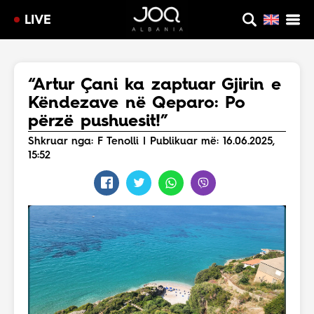
LIVE
“Artur Çani ka zaptuar Gjirin e
Këndezave në Qeparo: Po
përzë pushuesit!”
Shkruar nga: F Tenolli | Publikuar më: 16.06.2025,
15:52