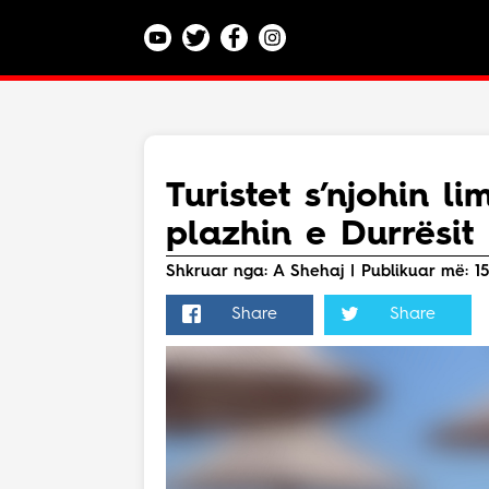
Kategoritë
Veç e Jona
Lajme
Turistet s’njohin l
Teknologji
plazhin e Durrësit
Bota
Argëtim
Shkruar nga: A Shehaj | Publikuar më: 15.
Maqedoni
Share
Share