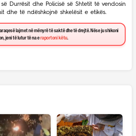
 së Durrësit dhe Policisë së Shtetit të vendosin
it dhe të ndëshkojnë shkelësit e etikës.
paraqesë lajmet në mënyrë të saktë dhe të drejtë. Nëse ju shikoni
, jeni të lutur të na e
raportoni këtu
.