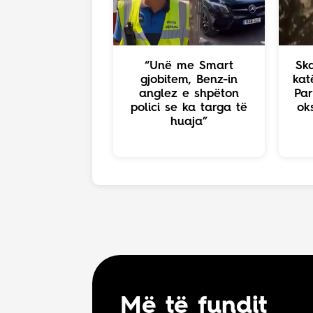
“Unë me Smart
Ska
gjobitem, Benz-in
kat
anglez e shpëton
Par
polici se ka targa të
ok
huaja”
Më të fundit