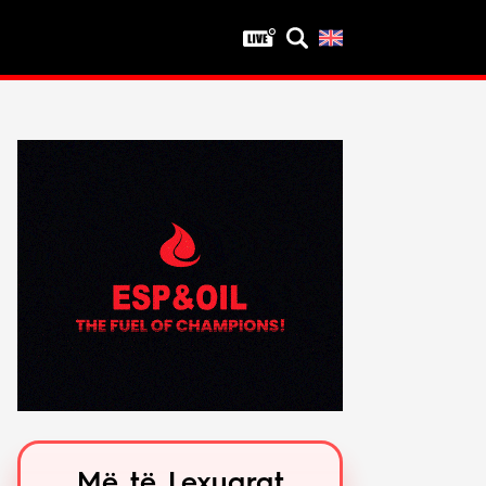
Privatësia
Politika e privatësisë
Kushtet e përdorimit
Më të Lexuarat