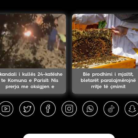
kandali i kullës 24-katëshe
Bie prodhimi i mjaltit,
te Komuna e Parisit: Nis
bletarët paralajmërojnë
prerja me oksigjen e
rritje të çmimit
kolektorit magjistral në
fshehtësi