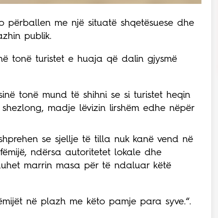
 po përballen me një situatë shqetësuese dhe
zhin publik.
ë tonë turistet e huaja që dalin gjysmë
në tonë mund të shihni se si turistet heqin
ë shezlong, madje lëvizin lirshëm edhe nëpër
shprehen se sjellje të tilla nuk kanë vend në
 fëmijë, ndërsa autoritetet lokale dhe
t duhet marrin masa për të ndaluar këtë
ëmijët në plazh me këto pamje para syve.“.