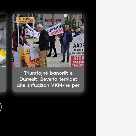
Triumfojnë banorët e
Durrësit: Qeveria tërhiqet
dhe shfuqizon VKM-në për
projektin TID