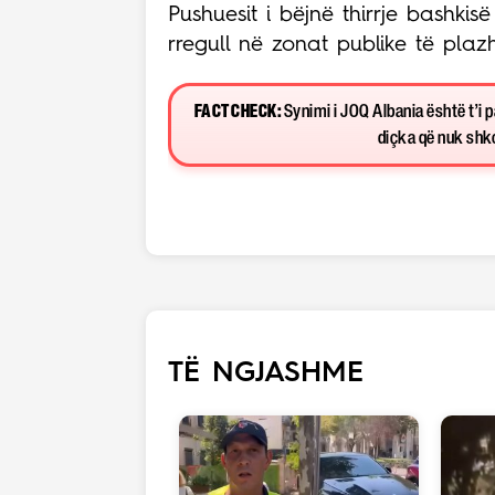
Pushuesit i bëjnë thirrje bashkisë
rregull në zonat publike të plazh
FACT CHECK:
Synimi i JOQ Albania është t’i 
diçka që nuk shkon
TË NGJASHME