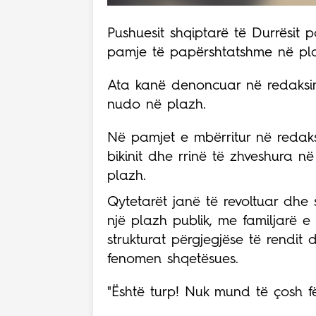
Pushuesit shqiptarë të Durrësit
pamje të papërshtatshme në pla
Ata kanë denoncuar në redaksin
nudo në plazh.
Në pamjet e mbërritur në redaksi
bikinit dhe rrinë të zhveshura n
plazh.
Qytetarët janë të revoltuar dhe 
një plazh publik, me familjarë e
strukturat përgjegjëse të rendi
fenomen shqetësues.
"Është turp! Nuk mund të çosh f