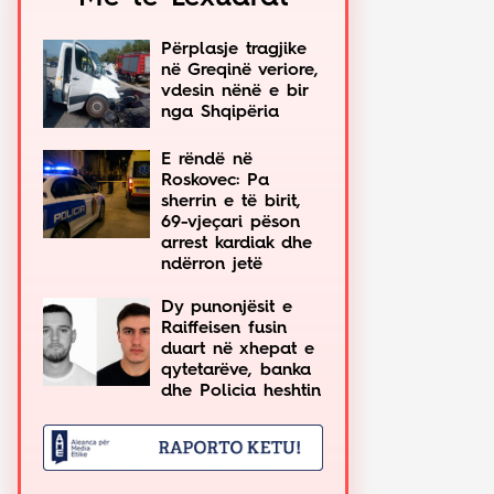
Përplasje tragjike
në Greqinë veriore,
vdesin nënë e bir
nga Shqipëria
E rëndë në
Roskovec: Pa
sherrin e të birit,
69-vjeçari pëson
arrest kardiak dhe
ndërron jetë
Dy punonjësit e
Raiffeisen fusin
duart në xhepat e
qytetarëve, banka
dhe Policia heshtin