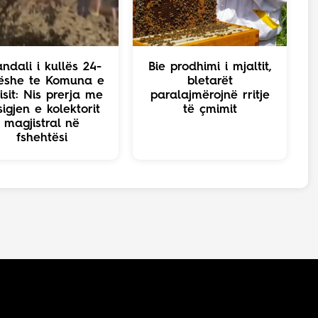
ndali i kullës 24-
Bie prodhimi i mjaltit,
ëshe te Komuna e
bletarët
isit: Nis prerja me
paralajmërojnë rritje
sigjen e kolektorit
të çmimit
magjistral në
fshehtësi