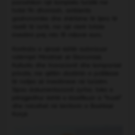
parashikon një kompleks turistik me
hotel 94 dhomash, ambiente
gastronomike dhe shërbime të tjera të
nivelit të lartë, me një vlerë totale
investimi prej mbi 18 milionë euro.
Kontrata e qirasë është autorizuar
ndërmjet Ministrisë së Ekonomisë,
Kulturës dhe Inovacionit dhe kompanisë
private, me qëllim zbatimin e politikave
të nxitjes së investimeve në turizëm.
Sipas dokumentacionit zyrtar, toka e
përzgjedhur është e klasifikuar si “truall”
dhe ndodhet në territorin e Bashkisë
Korçë.