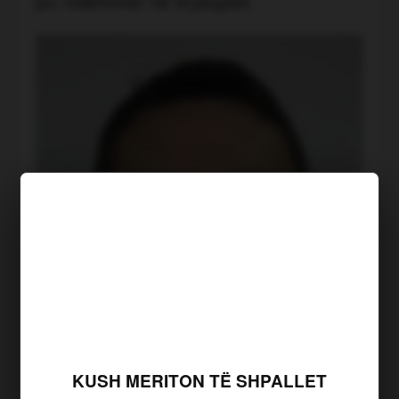
po ndërtohet në kryeqytet.
KUSH MERITON TË SHPALLET