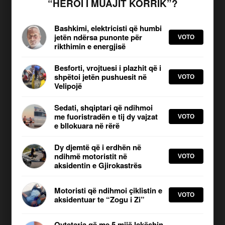
“HEROI I MUAJIT KORRIK”?
Vendimi për dhënien me qira të tokës
Bashkimi, elektricisti që humbi
jetën ndërsa punonte për
me çmim simbolik, megjithëse brenda
VOTO
rikthimin e energjisë
kuadrit ligjor të investimeve strategjike,
ka ringjallur diskutime mbi mënyrën se si
Besforti, vrojtuesi i plazhit që i
shpëtoi jetën pushuesit në
VOTO
përdoren pronat publike dhe përfituesit
Velipojë
realë të kësaj skeme shtetërore.
Sedati, shqiptari që ndihmoi
me fuoristradën e tij dy vajzat
VOTO
FACT CHECK:
Synimi i JOQ Albania është t’i paraqesë
e bllokuara në rërë
lajmet në mënyrë të saktë dhe të drejtë. Nëse ju shikoni
Dy djemtë që i erdhën në
diçka që nuk shkon, jeni të lutur të na e
raportoni këtu
.
ndihmë motoristit në
VOTO
aksidentin e Gjirokastrës
JOQ Sondazh
Motoristi që ndihmoi çiklistin e
VOTO
aksidentuar te “Zogu i Zi”
KLIKO PËR TË VOTUAR
Qytetarja që me 5 mijë lekëshin