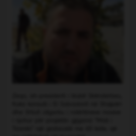
Zeqo, ish-presidenti i klubit Skënderbeu,
Kuka konsulli i El Salvadorit në Shqipëri
dhe Shtufi oligarku i ndërtimeve masive
i njohur për projektin gjigand “Mali i
Tiranës” një gratacelë me 65 kate, që