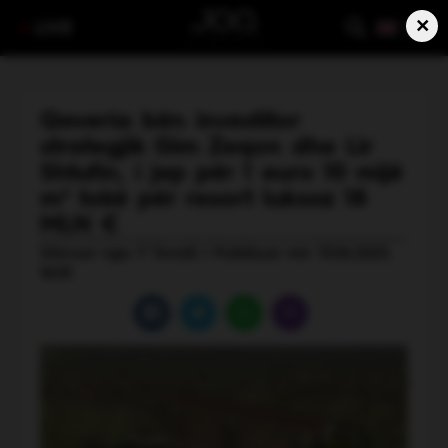
×
LIVE
Qeveria bën investitor
strategjik Gim Zeqon dhe Lir
Shtufin, i jep për 1 euro 10 mijë
m² tokë për resort luksoz 18
MLN €
Shkruar nga: F Tenolli | Publikuar më: 13.06.2025,
18:35