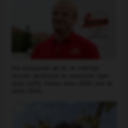
Pas kompanisë që do të ndërtojë
resortin qëndrojnë tre aksionerë: Agim
Zeqo (40%), Gerian Kuka (30%) dhe Ilir
Shtufi (30%).