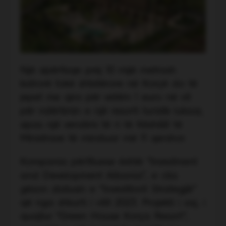
Një sipërfaqe prej 10 mijë metrash
katrorë tokë shtetërore në Korçë do të
jepet me qira për vetëm 1 euro në vit
për ndërtimin e një resorti turistik luksoz,
sipas një vendimi të ri të Këshillit të
Ministrave të miratuar më 11 qershor.
Kompania përfituese është “Investment
and Development Albania”, e cila
gëzon statusin e “Investitorit Strategjik”
që nga shkurti i vitit 2023. Projekti i saj, i
quajtur “Green House Korça Resort”,