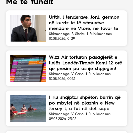
Më të fundit
Urithi i tenderave, Joni, gërmon
në kurriz të të sëmurëve
mendorë në Vlorë, në favor të
Eriola Likajt të “Clean Fast”.
Shkruar nga: B Shehu | Publikuar më:
10.08.2026, 01:29
Wizz Air torturon pasagjerët e
linjës Londër-Tiranë: Kemi 12 orë
që presim pa asnjë shpjegim!
Shkruar nga: V Gashi | Publikuar më:
10.08.2026, 00:13
I riu shqiptar shpëton burrin që
po mbytej në plazhin e New
Jersey-t, u fut në det sapo
dëgjoi thirrjet për ndihmë
Shkruar nga: V Gashi | Publikuar më:
09.08.2026, 23:43