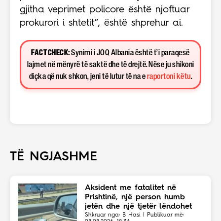
gjitha veprimet policore është njoftuar
prokurori i shtetit”, është shprehur ai.
FACT CHECK:
Synimi i JOQ Albania është t’i paraqesë
lajmet në mënyrë të saktë dhe të drejtë. Nëse ju shikoni
diçka që nuk shkon, jeni të lutur të na e
raportoni këtu
.
TË NGJASHME
Aksident me fatalitet në
Prishtinë, një person humb
jetën dhe një tjetër lëndohet
Shkruar nga: B Hasi | Publikuar më: