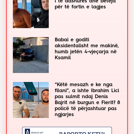
i të dashurës dhe beteja
për të fortin e lagjes
Babai e goditi
aksidentalisht me makinë,
humb jetën 4-vjeçarja në
Ksamil
“Këtë mesazh e ke nga
filani”, a ishte Ibrahim Lici
pas sulmit ndaj Denis
Bajrit në burgun e Fierit? 8
policë të përjashtuar pas
ngjarjes