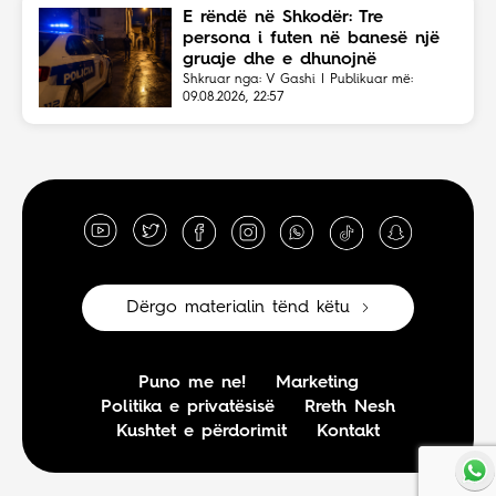
E rëndë në Shkodër: Tre
persona i futen në banesë një
gruaje dhe e dhunojnë
Shkruar nga: V Gashi | Publikuar më:
09.08.2026, 22:57
Dërgo materialin tënd këtu
Puno me ne!
Marketing
Politika e privatësisë
Rreth Nesh
Kushtet e përdorimit
Kontakt