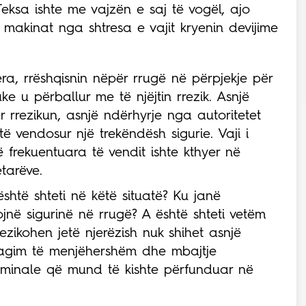
Teksa ishte me vajzën e saj të vogël, ajo
 makinat nga shtresa e vajit kryenin devijime
ra, rrëshqisnin nëpër rrugë në përpjekje për
ke u përballur me të njëjtin rrezik. Asnjë
r rrezikun, asnjë ndërhyrje nga autoritetet
ë vendosur një trekëndësh sigurie. Vaji i
 frekuentuara të vendit ishte kthyer në
tarëve.
është shteti në këtë situatë? Ku janë
ojnë sigurinë në rrugë? A është shteti vetëm
ezikohen jetë njerëzish nuk shihet asnjë
reagim të menjëhershëm dhe mbajtje
riminale që mund të kishte përfunduar në