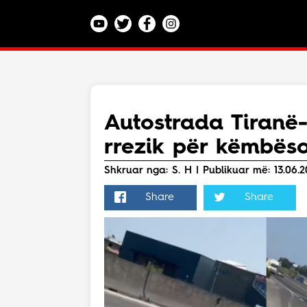
Kategoritë
Veç e Jona
Lajme
Autostrada Tiranë-
Teknologji
rrezik për këmbëso
Bota
Argëtim
Shkruar nga: S. H | Publikuar më: 13.06.2
Maqedoni
Share
Share