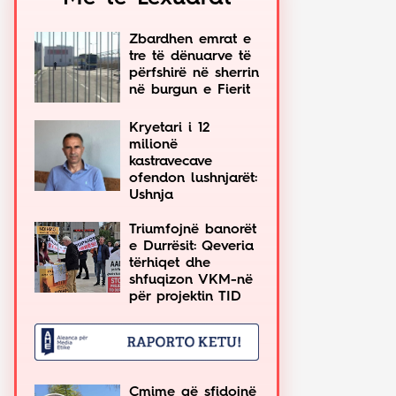
Zbardhen emrat e
tre të dënuarve të
përfshirë në sherrin
në burgun e Fierit
Kryetari i 12
milionë
kastravecave
ofendon lushnjarët:
Ushnja
Triumfojnë banorët
e Durrësit: Qeveria
tërhiqet dhe
shfuqizon VKM-në
për projektin TID
Çmime që sfidojnë