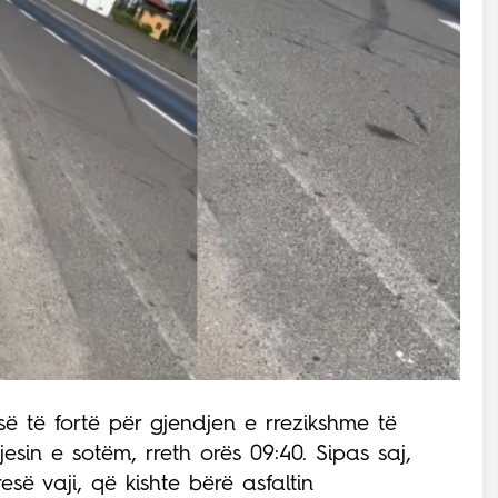
së të fortë për gjendjen e rrezikshme të
esin e sotëm, rreth orës 09:40. Sipas saj,
së vaji, që kishte bërë asfaltin