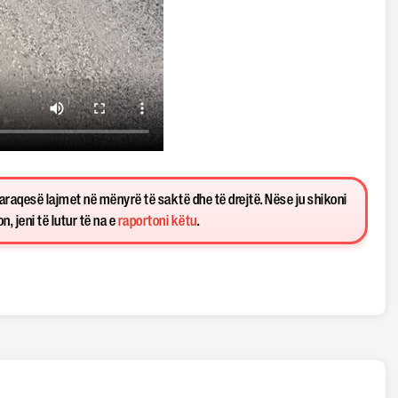
paraqesë lajmet në mënyrë të saktë dhe të drejtë. Nëse ju shikoni
, jeni të lutur të na e
raportoni këtu
.