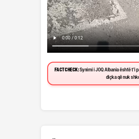
FACT CHECK:
Synimi i JOQ Albania është t’i 
diçka që nuk shkon