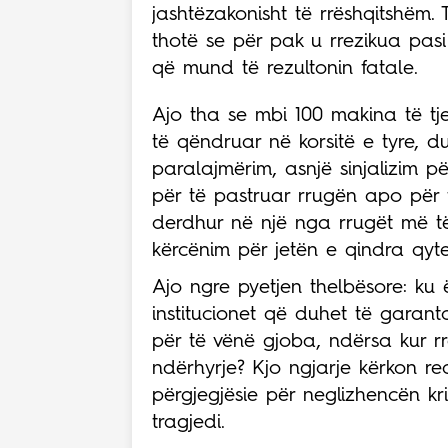
jashtëzakonisht të rrëshqitshëm. 
thotë se për pak u rrezikua pasi
që mund të rezultonin fatale.
Ajo tha se mbi 100 makina të tje
të qëndruar në korsitë e tyre, du
paralajmërim, asnjë sinjalizim pë
për të pastruar rrugën apo për t
derdhur në një nga rrugët më të
kërcënim për jetën e qindra qyte
Ajo ngre pyetjen thelbësore: ku 
institucionet që duhet të garant
për të vënë gjoba, ndërsa kur rr
ndërhyrje? Kjo ngjarje kërkon 
përgjegjësie për neglizhencën k
tragjedi.