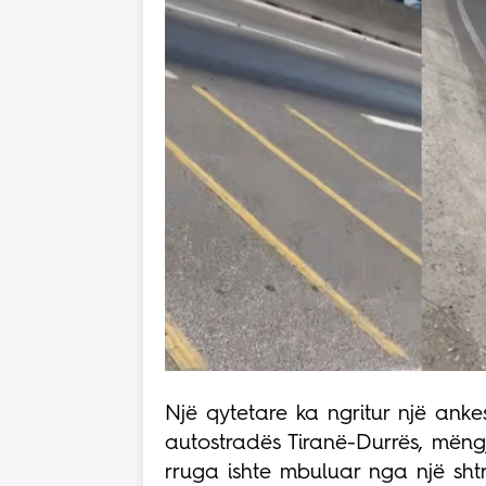
Një qytetare ka ngritur një anke
autostradës Tiranë-Durrës, mëngj
rruga ishte mbuluar nga një shtre