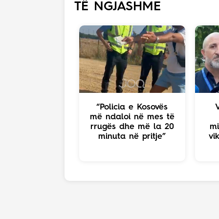
TË NGJASHME
“Policia e Kosovës
më ndaloi në mes të
rrugës dhe më la 20
mi
minuta në pritje”
vi