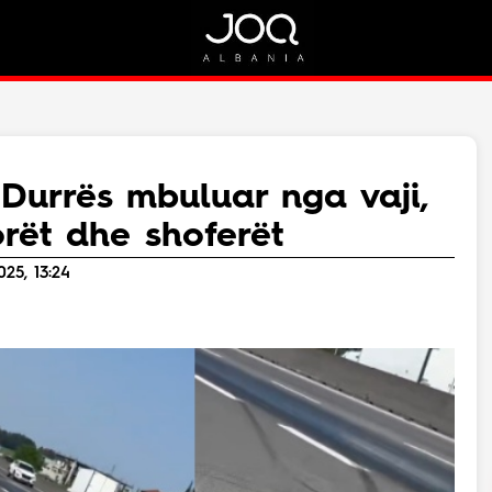
Rreth Nesh
Kontakt
Rreth Nesh
Marketing
Puno me ne!
Kontakt
Durrës mbuluar nga vaji,
Live
rët dhe shoferët
025, 13:24