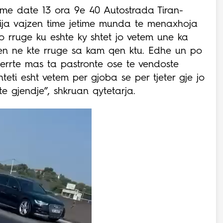
me date 13 ora 9e 40 Autostrada Tiran-
lija vajzen time jetime munda te menaxhoja
o rruge ku eshte ky shtet jo vetem une ka
en ne kte rruge sa kam qen ktu. Edhe un po
merrte mas ta pastronte ose te vendoste
teti esht vetem per gjoba se per tjeter gje jo
e gjendje”, shkruan qytetarja.