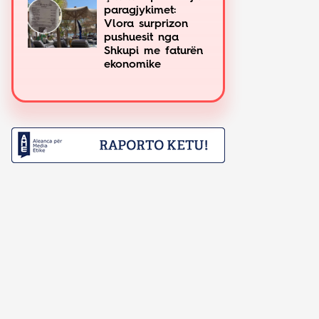
paragjykimet:
Vlora surprizon
pushuesit nga
Shkupi me faturën
ekonomike