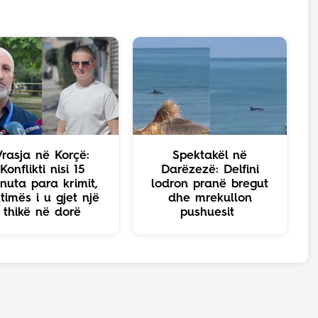
Vrasja në Korçë:
Spektakël në
Konflikti nisi 15
Darëzezë: Delfini
nuta para krimit,
lodron pranë bregut
ktimës i u gjet një
dhe mrekullon
thikë në dorë
pushuesit