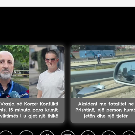
Vrasja në Korçë: Konflikti
Aksident me fatalitet në
nisi 15 minuta para krimit,
Prishtinë, një person hum
viktimës i u gjet një thikë
jetën dhe një tjetër
në dorë
lëndohet