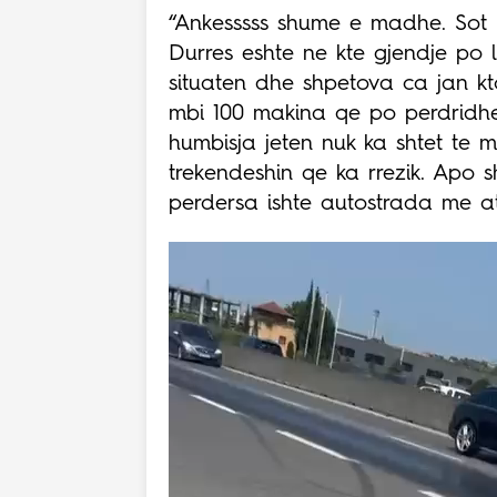
“Ankesssss shume e madhe. Sot 
Durres eshte ne kte gjendje po 
situaten dhe shpetova ca jan kt
mbi 100 makina qe po perdridh
humbisja jeten nuk ka shtet te 
trekendeshin qe ka rrezik. Apo sh
perdersa ishte autostrada me at