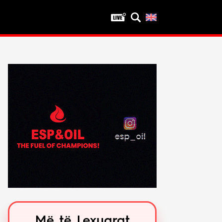
Privatësia
Politika e privatësisë
Kushtet e përdorimit
Më të Lexuarat