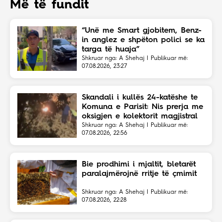
Më të fundit
“Unë me Smart gjobitem, Benz-
in anglez e shpëton polici se ka
targa të huaja”
Shkruar nga: A Shehaj | Publikuar më:
07.08.2026, 23:27
Skandali i kullës 24-katëshe te
Komuna e Parisit: Nis prerja me
oksigjen e kolektorit magjistral
në fshehtësi
Shkruar nga: A Shehaj | Publikuar më:
07.08.2026, 22:56
Bie prodhimi i mjaltit, bletarët
paralajmërojnë rritje të çmimit
Shkruar nga: A Shehaj | Publikuar më:
07.08.2026, 22:28