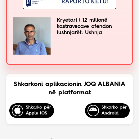
Kryetari i 12 milionë
kastravecave ofendon
lushnjarët: Ushnja
Shkarkoni aplikacionin JOQ ALBANIA
në platformat
Shkarko për
Shkarko për
Apple iOS
Android