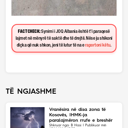
FACT CHECK:
Synimi i JOQ Albania është t’i paraqesë
lajmet në mënyrë të saktë dhe të drejtë. Nëse ju shikoni
diçka që nuk shkon, jeni të lutur të na e
raportoni këtu
.
TË NGJASHME
Vranësira në disa zona të
Kosovës, IHMK-ja
paralajmëron rrufe e breshër
Shkruar nga: B Hasi | Publikuar më: