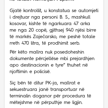
Gjatë kontrollit, u konstatua se automjeti
i drejtuar nga personi B. S., mashkull
kosovar, kishte të ngarkuara 47 arka
me nga 20 copë, gjithsej 940 njësi birre
të markës Zaječarsko, me peshë totale
rreth 470 litra, të prodhimit serb.
Për këto mallra nuk posedoheshin
dokumente përcjellëse mbi prejardhjen
apo destinacionin e tyre” thuhet në
njoftimin e policisë.
Siç bën të ditur PK-ja, mallrat e
sekuestruara janë transportuar në
terminalin doganor për procedura të
mëtejshme në përputhje me ligjin.