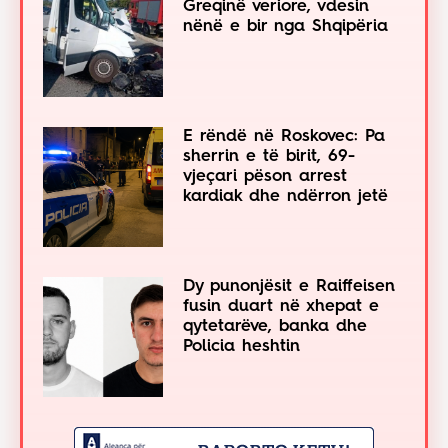
Greqinë veriore, vdesin
nënë e bir nga Shqipëria
E rëndë në Roskovec: Pa
sherrin e të birit, 69-
vjeçari pëson arrest
kardiak dhe ndërron jetë
Dy punonjësit e Raiffeisen
fusin duart në xhepat e
qytetarëve, banka dhe
Policia heshtin