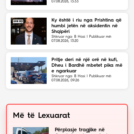
07.08.2026, 13:33
Ky është i riu nga Prishtina që
humbi jetën në aksidentin në
Shqipëri
Shkruar nga: B Hasi | Publikuar më:
07.08.2026, 13:20
Pritje deri në një orë në kufi,
Dheu i Bardhë mbetet pika më
e ngarkuar
Shkruar nga: B Hasi | Publikuar më:
07.08.2026, 09:26
Më të Lexuarat
Përplasje tragjike në