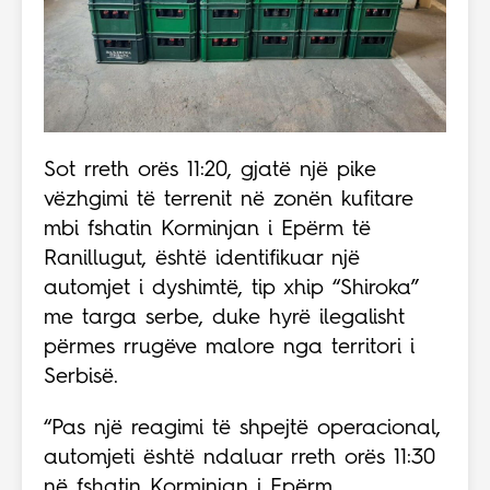
Sot rreth orës 11:20, gjatë një pike
vëzhgimi të terrenit në zonën kufitare
mbi fshatin Korminjan i Epërm të
Ranillugut, është identifikuar një
automjet i dyshimtë, tip xhip “Shiroka”
me targa serbe, duke hyrë ilegalisht
përmes rrugëve malore nga territori i
Serbisë.
“Pas një reagimi të shpejtë operacional,
automjeti është ndaluar rreth orës 11:30
në fshatin Korminjan i Epërm.