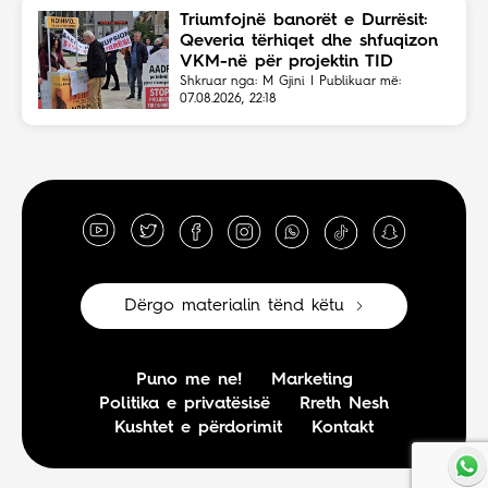
Triumfojnë banorët e Durrësit:
Qeveria tërhiqet dhe shfuqizon
VKM-në për projektin TID
Shkruar nga: M Gjini | Publikuar më:
07.08.2026, 22:18
Dërgo materialin tënd këtu
Puno me ne!
Marketing
Politika e privatësisë
Rreth Nesh
Kushtet e përdorimit
Kontakt