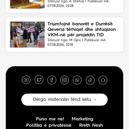
Shkruar nga: A Shehaj | Publikuar më:
07.08.2026, 22:28
Triumfojnë banorët e Durrësit:
Qeveria tërhiqet dhe shfuqizon
VKM-në për projektin TID
Shkruar nga: M Gjini | Publikuar më:
07.08.2026, 22:18
Dërgo materialin tënd këtu
Puno me ne!
Marketing
Politika e privatësisë
Rreth Nesh