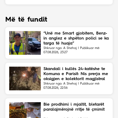
Më të fundit
“Unë me Smart gjobitem, Benz-
in anglez e shpëton polici se ka
targa të huaja”
Shkruar nga: A Shehaj | Publikuar më:
07.08.2026, 23:27
Skandali i kullës 24-katëshe te
Komuna e Parisit: Nis prerja me
oksigjen e kolektorit magjistral
në fshehtësi
Shkruar nga: A Shehaj | Publikuar më:
07.08.2026, 22:56
Bie prodhimi i mjaltit, bletarët
paralajmërojnë rritje të çmimit