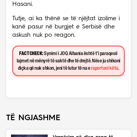
Hasani.
Tutje, ai ka thënë se të njëjtat izolime i
kanë pasur në burgjet e Serbisë dhe
askush nuk po reagon.
FACT CHECK:
Synimi i JOQ Albania është t’i paraqesë
lajmet në mënyrë të saktë dhe të drejtë. Nëse ju shikoni
diçka që nuk shkon, jeni të lutur të na e
raportoni këtu
.
TË NGJASHME