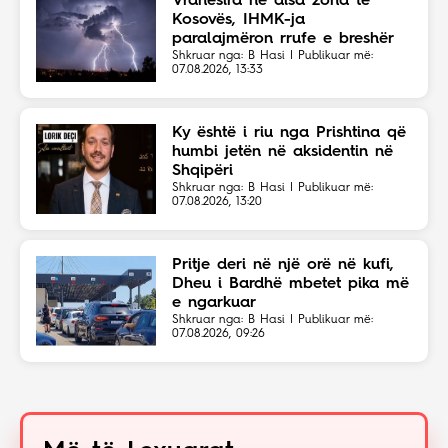
Vranësira në disa zona të
Kosovës, IHMK-ja
paralajmëron rrufe e breshër
Shkruar nga: B Hasi | Publikuar më:
07.08.2026, 13:33
Ky është i riu nga Prishtina që
humbi jetën në aksidentin në
Shqipëri
Shkruar nga: B Hasi | Publikuar më:
07.08.2026, 13:20
Pritje deri në një orë në kufi,
Dheu i Bardhë mbetet pika më
e ngarkuar
Shkruar nga: B Hasi | Publikuar më:
07.08.2026, 09:26