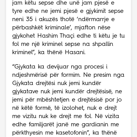
jam këtu sepse dhe unë jam pjesë e
tyre edhe ne jemi pjesë e gjykimit sepse
neni 35 i akuzës thotë ‘ndërmarrje e
përbashkët kriminale’, mjafton nëse
gjykohet Hashim Thaçi edhe ti këtu je tu
fol me një kriminel sepse na shpallin
kriminel”, ka thënë Hasani.
“Gjykata ka devijuar nga procesi i
ndjeshmërisë për formim. Ne presim nga
Gjykata drejtësi nuk jemi kundër
gjykatave nuk jemi kundër drejtësisë, ne
jemi për mbështetjen e drejtësisë por jo
në këtë formë, të izolohet, nuk e drejt
me vizitu nuk ke drejt me fol. Në vizita
edhe familjarët janë me gardianin me
përkthyesin me kasetofonin”, ka thënë