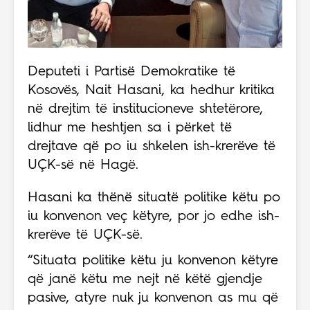
Deputeti i Partisë Demokratike të
Kosovës, Nait Hasani, ka hedhur kritika
në drejtim të institucioneve shtetërore,
lidhur me heshtjen sa i përket të
drejtave që po iu shkelen ish-krerëve të
UÇK-së në Hagë.
Hasani ka thënë situatë politike këtu po
iu konvenon veç këtyre, por jo edhe ish-
krerëve të UÇK-së.
“Situata politike këtu ju konvenon këtyre
që janë këtu me nejt në këtë gjendje
pasive, atyre nuk ju konvenon as mu që