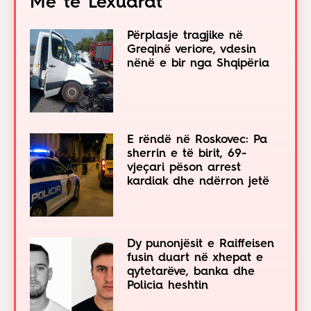
Më të Lexuarat
Përplasje tragjike në
Greqinë veriore, vdesin
nënë e bir nga Shqipëria
E rëndë në Roskovec: Pa
sherrin e të birit, 69-
vjeçari pëson arrest
kardiak dhe ndërron jetë
Dy punonjësit e Raiffeisen
fusin duart në xhepat e
qytetarëve, banka dhe
Policia heshtin