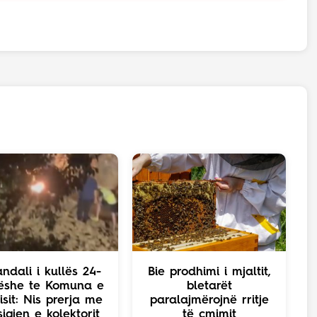
ndali i kullës 24-
Bie prodhimi i mjaltit,
ëshe te Komuna e
bletarët
isit: Nis prerja me
paralajmërojnë rritje
sigjen e kolektorit
të çmimit