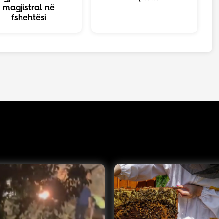
magjistral në
fshehtësi