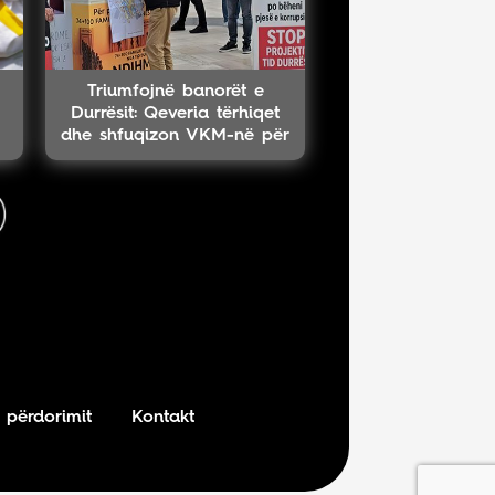
Triumfojnë banorët e
Durrësit: Qeveria tërhiqet
dhe shfuqizon VKM-në për
projektin TID
 përdorimit
Kontakt