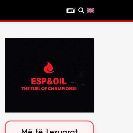
Privatësia
Politika e privatësisë
Kushtet e përdorimit
Më të Lexuarat