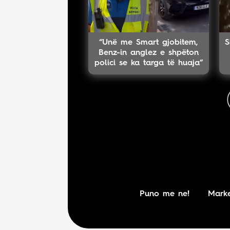
“Unë me Smart gjobitem,
S
Benz-in anglez e shpëton
polici se ka targa të huaja”
Puno me ne!
Marke