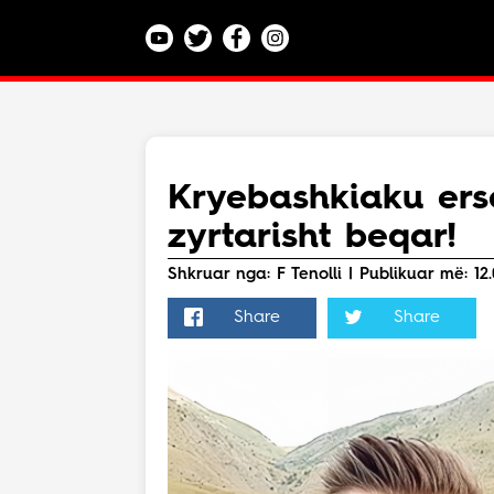
Kategoritë
Veç e Jona
Lajme
Kryebashkiaku erse
Teknologji
zyrtarisht beqar!
Bota
Argëtim
Shkruar nga: F Tenolli | Publikuar më: 12.
Maqedoni
Share
Share