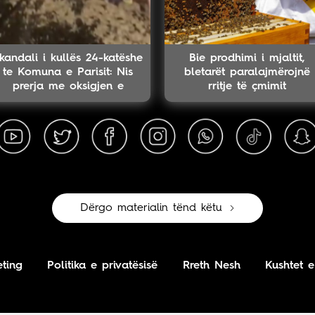
kandali i kullës 24-katëshe
Bie prodhimi i mjaltit,
te Komuna e Parisit: Nis
bletarët paralajmërojnë
prerja me oksigjen e
rritje të çmimit
kolektorit magjistral në
fshehtësi
Dërgo materialin tënd këtu
ting
Politika e privatësisë
Rreth Nesh
Kushtet e