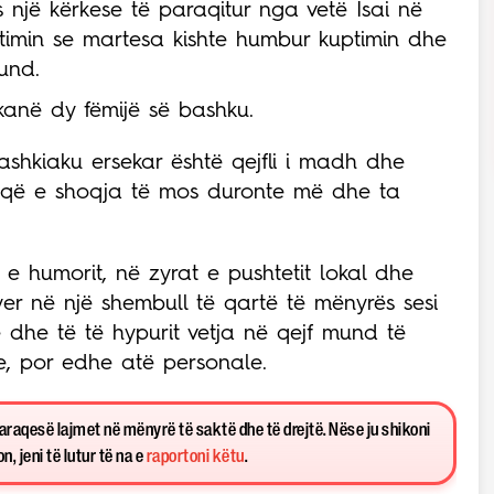
s një kërkese të paraqitur nga vetë Isai në
yetimin se martesa kishte humbur kuptimin dhe
fund.
 kanë dy fëmijë së bashku.
shkiaku ersekar është qejfli i madh dhe
an që e shoqja të mos duronte më dhe ta
 e humorit, në zyrat e pushtetit lokal dhe
er në një shembull të qartë të mënyrës sesi
e dhe të të hypurit vetja në qejf mund të
ke, por edhe atë personale.
paraqesë lajmet në mënyrë të saktë dhe të drejtë. Nëse ju shikoni
, jeni të lutur të na e
raportoni këtu
.