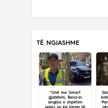
TË NGJASHME
“Unë me Smart
Ska
gjobitem, Benz-in
kat
anglez e shpëton
Par
polici se ka targa të
ok