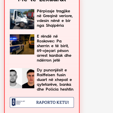
Përplasje tragjike
në Greqinë veriore,
vdesin nënë e bir
nga Shqipëria
E rëndë në
Roskovec: Pa
sherrin e të birit,
69-vjeçari pëson
arrest kardiak dhe
ndërron jetë
Dy punonjësit e
Raiffeisen fusin
duart në xhepat e
qytetarëve, banka
dhe Policia heshtin