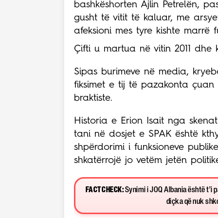
bashkëshorten Ajlin Petrelën, pa
gusht të vitit të kaluar, me ars
afeksioni mes tyre kishte marrë 
Çifti u martua në vitin 2011 dhe
Sipas burimeve në media, kryeba
fiksimet e tij të pazakonta çu
braktiste.
Historia e Erion Isait nga skenat
tani në dosjet e SPAK është kthy
shpërdorimi i funksioneve publik
shkatërrojë jo vetëm jetën politi
FACT CHECK:
Synimi i JOQ Albania është t’i 
diçka që nuk shkon