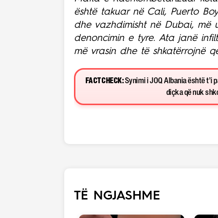
është takuar në Cali, Puerto B
dhe vazhdimisht në Dubai, më u
denoncimin e tyre. Ata janë infil
më vrasin dhe të shkatërrojnë qe
FACT CHECK:
Synimi i JOQ Albania është t’i 
diçka që nuk shkon
TË NGJASHME