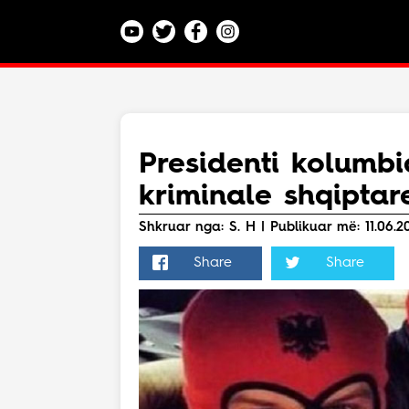
Kategoritë
Veç e Jona
Lajme
Presidenti kolumb
Teknologji
kriminale shqiptare
Bota
Argëtim
Shkruar nga: S. H | Publikuar më: 11.06.202
Maqedoni
Share
Share