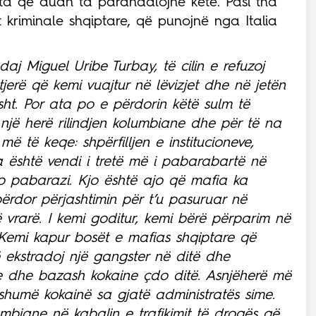
ëta që duan ta parandalojnë këtë. Pasi tha
 kriminale shqiptare, që punojnë nga Italia
aj Miguel Uribe Turbay, të cilin e refuzoj
erë që kemi vuajtur në lëvizjet dhe në jetën
sht. Por ata po e përdorin këtë sulm të
jë herë rilindjen kolumbiane dhe për të na
ë të keqe: shpërfilljen e institucioneve,
a është vendi i tretë më i pabarabartë në
o pabarazi. Kjo është ajo që mafia ka
 përdor përjashtimin për t’u pasuruar në
 vrarë. I kemi goditur, kemi bërë përparim në
emi kapur bosët e mafias shqiptare që
 ekstradoj një gangster në ditë dhe
ne dhe bazash kokaine çdo ditë. Asnjëherë më
shumë kokainë sa gjatë administratës sime.
biane në kabalin e trafikimit të drogës që