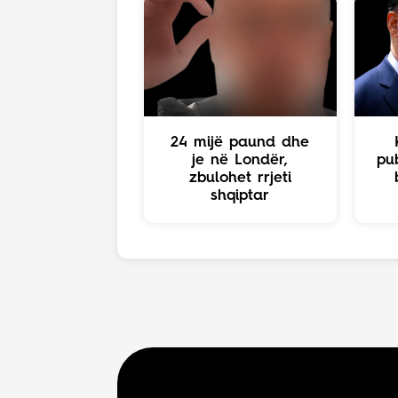
24 mijë paund dhe
je në Londër,
pub
zbulohet rrjeti
shqiptar