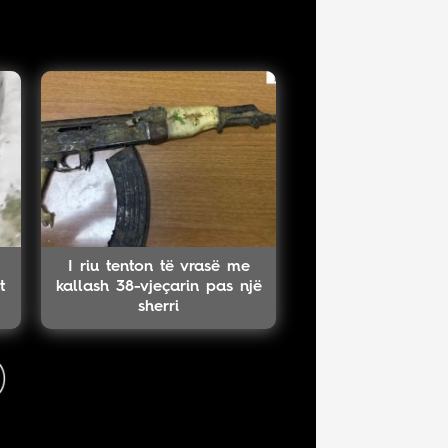
I riu tenton të vrasë me
t
kallash 38-vjeçarin pas një
sherri