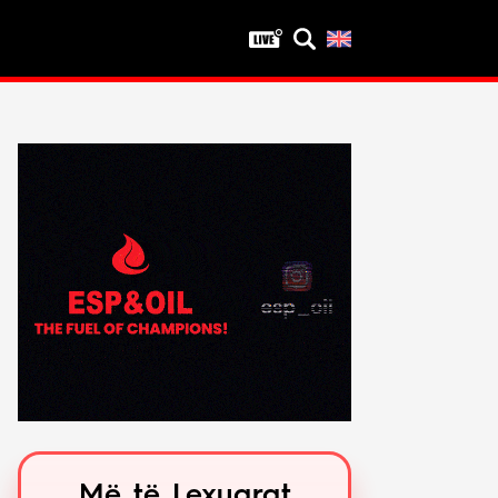
Privatësia
Politika e privatësisë
Kushtet e përdorimit
Më të Lexuarat