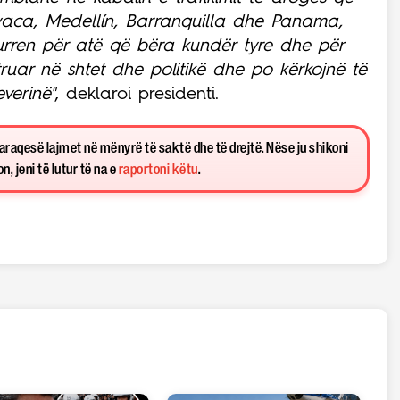
oyaca, Medellín, Barranquilla dhe Panama,
rren për atë që bëra kundër tyre dhe për
truar në shtet dhe politikë dhe po kërkojnë të
verinë"
, deklaroi presidenti.
paraqesë lajmet në mënyrë të saktë dhe të drejtë. Nëse ju shikoni
, jeni të lutur të na e
raportoni këtu
.