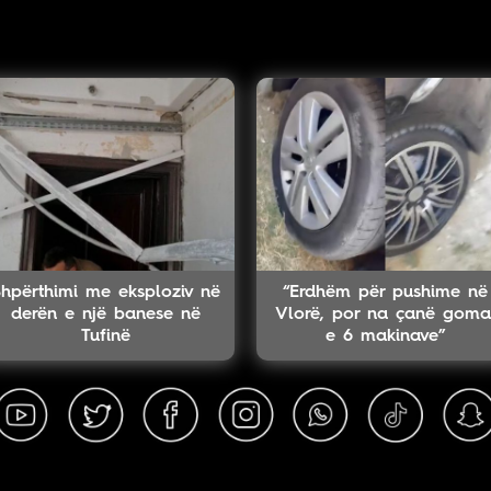
Shpërthimi me eksploziv në
“Erdhëm për pushime në
derën e një banese në
Vlorë, por na çanë goma
Tufinë
e 6 makinave”