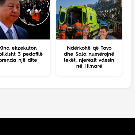
Kina ekzekuton
Ndërkohë që Tavo
likisht 3 pedofilë
dhe Sala numërojnë
brenda një dite
lekët, njerëzit vdesin
në Himarë