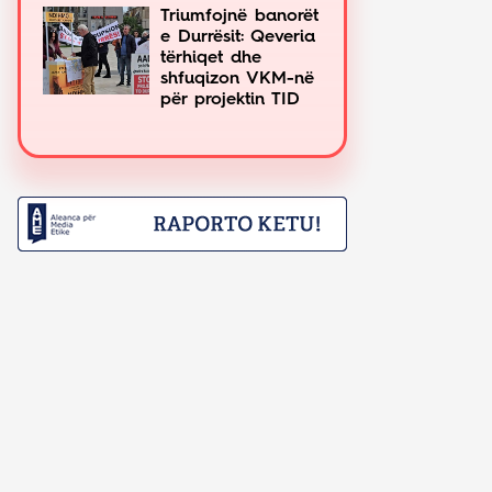
Triumfojnë banorët
e Durrësit: Qeveria
tërhiqet dhe
shfuqizon VKM-në
për projektin TID