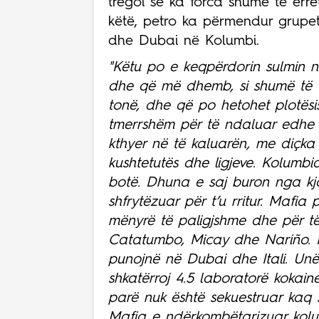
tregoi se ka forca shumë të err
këtë, petro ka përmendur grupet
dhe Dubai në Kolumbi.
"Këtu po e keqpërdorin sulmin nd
dhe që më dhemb, si shumë të tj
tonë, dhe që po hetohet plotësi
tmerrshëm për të ndaluar edhe n
kthyer në të kaluarën, me diçka m
kushtetutës dhe ligjeve. Kolumbi
botë. Dhuna e saj buron nga kj
shfrytëzuar për t’u rritur. Mafia
mënyrë të paligjshme dhe për të
Catatumbo, Micay dhe Nariño. K
punojnë në Dubai dhe Itali. Unë
shkatërroj 4.5 laboratorë kokai
parë nuk është sekuestruar kaq 
Mafia e ndërkombëtarizuar kolum