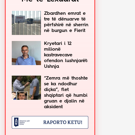
Zbardhen emrat e
tre të dënuarve të
përfshirë në sherrin
në burgun e Fierit
Kryetari i 12
milionë
kastravecave
ofendon lushnjarët:
Ushnja
“Zemra më thoshte
se ka ndodhur
diçka”, flet
shqiptari që humbi
gruan e djalin në
aksident