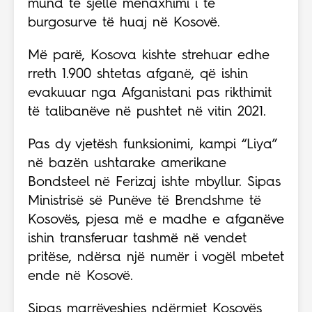
mund të sjellë menaxhimi i të
burgosurve të huaj në Kosovë.
Më parë, Kosova kishte strehuar edhe
rreth 1.900 shtetas afganë, që ishin
evakuuar nga Afganistani pas rikthimit
të talibanëve në pushtet në vitin 2021.
Pas dy vjetësh funksionimi, kampi “Liya”
në bazën ushtarake amerikane
Bondsteel në Ferizaj ishte mbyllur. Sipas
Ministrisë së Punëve të Brendshme të
Kosovës, pjesa më e madhe e afganëve
ishin transferuar tashmë në vendet
pritëse, ndërsa një numër i vogël mbetet
ende në Kosovë.
Sipas marrëveshjes ndërmjet Kosovës