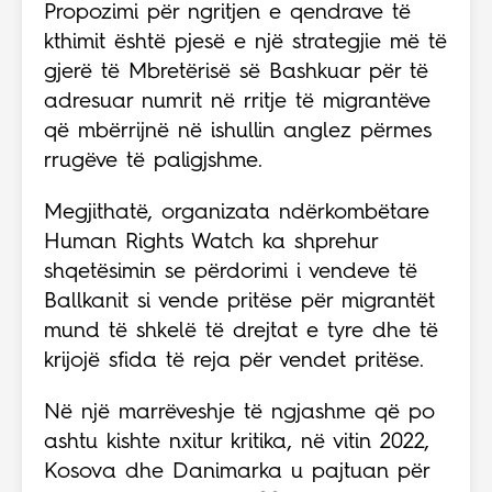
Propozimi për ngritjen e qendrave të
kthimit është pjesë e një strategjie më të
gjerë të Mbretërisë së Bashkuar për të
adresuar numrit në rritje të migrantëve
që mbërrijnë në ishullin anglez përmes
rrugëve të paligjshme.
Megjithatë, organizata ndërkombëtare
Human Rights Watch ka shprehur
shqetësimin se përdorimi i vendeve të
Ballkanit si vende pritëse për migrantët
mund të shkelë të drejtat e tyre dhe të
krijojë sfida të reja për vendet pritëse.
Në një marrëveshje të ngjashme që po
ashtu kishte nxitur kritika, në vitin 2022,
Kosova dhe Danimarka u pajtuan për