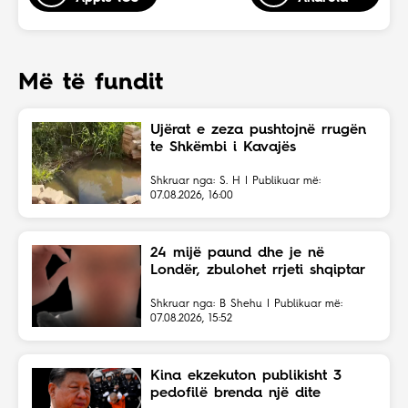
Më të fundit
Ujërat e zeza pushtojnë rrugën
te Shkëmbi i Kavajës
Shkruar nga: S. H | Publikuar më:
07.08.2026, 16:00
24 mijë paund dhe je në
Londër, zbulohet rrjeti shqiptar
Shkruar nga: B Shehu | Publikuar më:
07.08.2026, 15:52
Kina ekzekuton publikisht 3
pedofilë brenda një dite