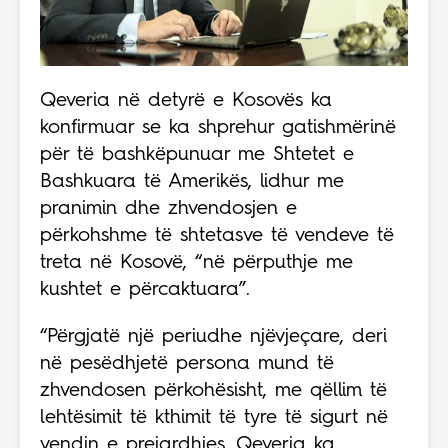
Qeveria në detyrë e Kosovës ka
konfirmuar se ka shprehur gatishmërinë
për të bashkëpunuar me Shtetet e
Bashkuara të Amerikës, lidhur me
pranimin dhe zhvendosjen e
përkohshme të shtetasve të vendeve të
treta në Kosovë, “në përputhje me
kushtet e përcaktuara”.
“Përgjatë një periudhe njëvjeçare, deri
në pesëdhjetë persona mund të
zhvendosen përkohësisht, me qëllim të
lehtësimit të kthimit të tyre të sigurt në
vendin e prejardhjes. Qeveria ka