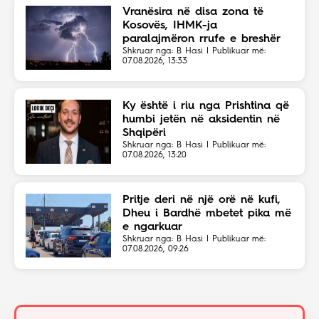
Vranësira në disa zona të
Kosovës, IHMK-ja
paralajmëron rrufe e breshër
Shkruar nga: B Hasi | Publikuar më:
07.08.2026, 13:33
Ky është i riu nga Prishtina që
humbi jetën në aksidentin në
Shqipëri
Shkruar nga: B Hasi | Publikuar më:
07.08.2026, 13:20
Pritje deri në një orë në kufi,
Dheu i Bardhë mbetet pika më
e ngarkuar
Shkruar nga: B Hasi | Publikuar më:
07.08.2026, 09:26