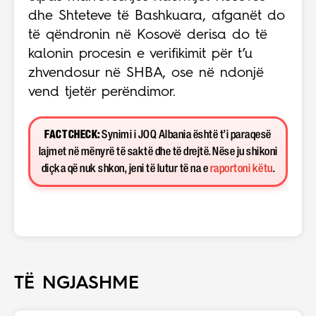
dhe Shteteve të Bashkuara, afganët do
të qëndronin në Kosovë derisa do të
kalonin procesin e verifikimit për t’u
zhvendosur në SHBA, ose në ndonjë
vend tjetër perëndimor.
FACT CHECK:
Synimi i JOQ Albania është t’i paraqesë
lajmet në mënyrë të saktë dhe të drejtë. Nëse ju shikoni
diçka që nuk shkon, jeni të lutur të na e
raportoni këtu
.
TË NGJASHME