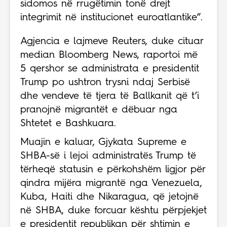
sidomos në rrugëtimin tonë drejt
integrimit në institucionet euroatlantike”.
Agjencia e lajmeve Reuters, duke cituar
median Bloomberg News, raportoi më
5 qershor se administrata e presidentit
Trump po ushtron trysni ndaj Serbisë
dhe vendeve të tjera të Ballkanit që t’i
pranojnë migrantët e dëbuar nga
Shtetet e Bashkuara.
Muajin e kaluar, Gjykata Supreme e
SHBA-së i lejoi administratës Trump të
tërheqë statusin e përkohshëm ligjor për
qindra mijëra migrantë nga Venezuela,
Kuba, Haiti dhe Nikaragua, që jetojnë
në SHBA, duke forcuar kështu përpjekjet
e presidentit republikan për shtimin e