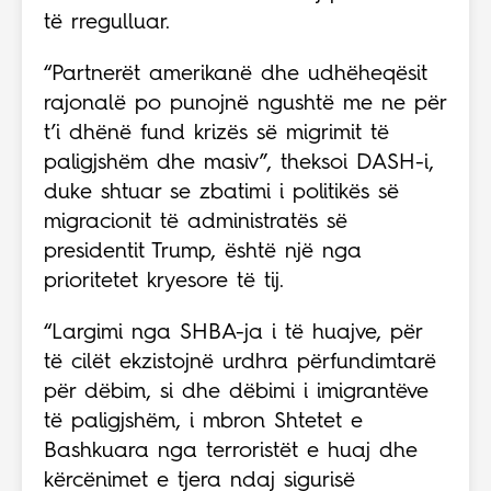
të rregulluar.
“Partnerët amerikanë dhe udhëheqësit
rajonalë po punojnë ngushtë me ne për
t’i dhënë fund krizës së migrimit të
paligjshëm dhe masiv”, theksoi DASH-i,
duke shtuar se zbatimi i politikës së
migracionit të administratës së
presidentit Trump, është një nga
prioritetet kryesore të tij.
“Largimi nga SHBA-ja i të huajve, për
të cilët ekzistojnë urdhra përfundimtarë
për dëbim, si dhe dëbimi i imigrantëve
të paligjshëm, i mbron Shtetet e
Bashkuara nga terroristët e huaj dhe
kërcënimet e tjera ndaj sigurisë