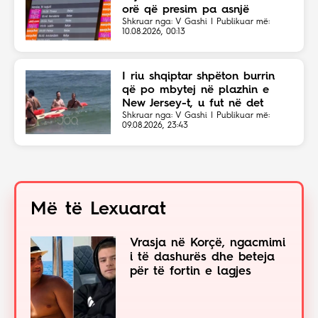
orë që presim pa asnjë
shpjegim!
Shkruar nga: V Gashi | Publikuar më:
10.08.2026, 00:13
I riu shqiptar shpëton burrin
që po mbytej në plazhin e
New Jersey-t, u fut në det
sapo dëgjoi thirrjet për ndihmë
Shkruar nga: V Gashi | Publikuar më:
09.08.2026, 23:43
Më të Lexuarat
Vrasja në Korçë, ngacmimi
i të dashurës dhe beteja
për të fortin e lagjes