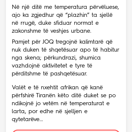
Në një ditë me temperatura përvëluese,
ajo ka zgjedhur që “plazhin” ta sjellë
në rrugë, duke sfiduar normat e
zakonshme të veshjes urbane.
Pamjet për JOQ tregojnë kalimtarë që
nuk duken të shqetësuar apo të habitur
nga skena; përkundrazi, shumica
vazhdojnë aktivitetet e tyre të
përditshme të pashqetësuar.
Valët e të nxehtit afrikan që kanë
përfshirë Tiranën këto ditë duket se po
ndikojnë jo vetëm në temperaturat e
larta, por edhe në sjelljen e
qytetarëve...