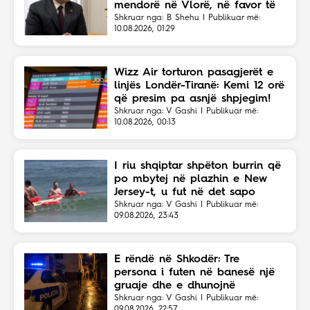
mendorë në Vlorë, në favor të
Eriola Likajt të “Clean Fast”.
Shkruar nga: B Shehu | Publikuar më:
10.08.2026, 01:29
Wizz Air torturon pasagjerët e
linjës Londër-Tiranë: Kemi 12 orë
që presim pa asnjë shpjegim!
Shkruar nga: V Gashi | Publikuar më:
10.08.2026, 00:13
I riu shqiptar shpëton burrin që
po mbytej në plazhin e New
Jersey-t, u fut në det sapo
dëgjoi thirrjet për ndihmë
Shkruar nga: V Gashi | Publikuar më:
09.08.2026, 23:43
E rëndë në Shkodër: Tre
persona i futen në banesë një
gruaje dhe e dhunojnë
Shkruar nga: V Gashi | Publikuar më:
09.08.2026, 22:57