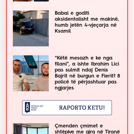
Babai e goditi
aksidentalisht me makinë,
humb jetën 4-vjeçarja në
Ksamil
“Këtë mesazh e ke nga
filani”, a ishte Ibrahim Lici
pas sulmit ndaj Denis
Bajrit në burgun e Fierit? 8
policë të përjashtuar pas
ngjarjes
Çmenden çmimet e
shtëpive me qira në Tiranë