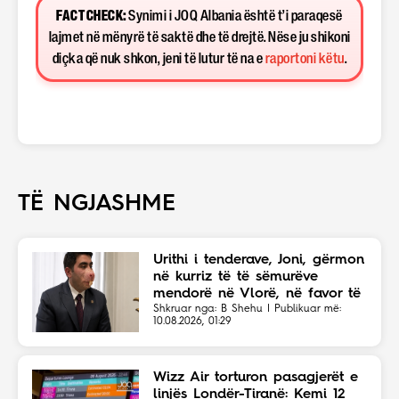
FACT CHECK:
Synimi i JOQ Albania është t’i paraqesë
lajmet në mënyrë të saktë dhe të drejtë. Nëse ju shikoni
diçka që nuk shkon, jeni të lutur të na e
raportoni këtu
.
TË NGJASHME
Urithi i tenderave, Joni, gërmon
në kurriz të të sëmurëve
mendorë në Vlorë, në favor të
Eriola Likajt të “Clean Fast”.
Shkruar nga: B Shehu | Publikuar më:
10.08.2026, 01:29
Wizz Air torturon pasagjerët e
linjës Londër-Tiranë: Kemi 12