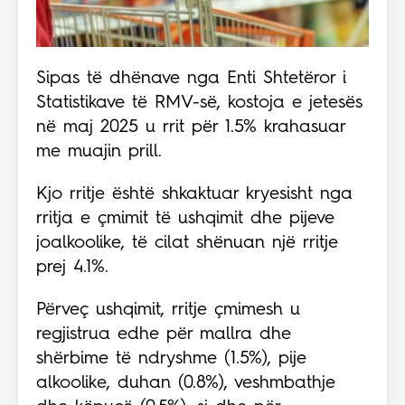
Sipas të dhënave nga Enti Shtetëror i
Statistikave të RMV-së, kostoja e jetesës
në maj 2025 u rrit për 1.5% krahasuar
me muajin prill.
Kjo rritje është shkaktuar kryesisht nga
rritja e çmimit të ushqimit dhe pijeve
joalkoolike, të cilat shënuan një rritje
prej 4.1%.
Përveç ushqimit, rritje çmimesh u
regjistrua edhe për mallra dhe
shërbime të ndryshme (1.5%), pije
alkoolike, duhan (0.8%), veshmbathje