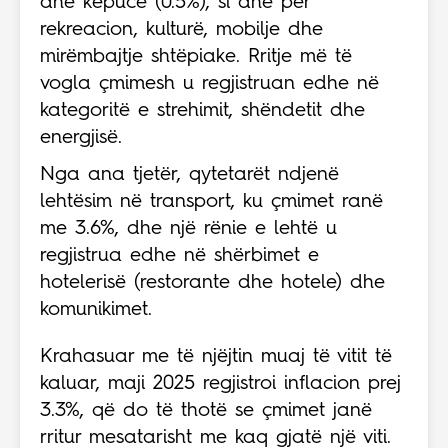
dhe këpucë (0.5%), si dhe për
rekreacion, kulturë, mobilje dhe
mirëmbajtje shtëpiake. Rritje më të
vogla çmimesh u regjistruan edhe në
kategoritë e strehimit, shëndetit dhe
energjisë.
Nga ana tjetër, qytetarët ndjenë
lehtësim në transport, ku çmimet ranë
me 3.6%, dhe një rënie e lehtë u
regjistrua edhe në shërbimet e
hotelerisë (restorante dhe hotele) dhe
komunikimet.
Krahasuar me të njëjtin muaj të vitit të
kaluar, maji 2025 regjistroi inflacion prej
3.3%, që do të thotë se çmimet janë
rritur mesatarisht me kaq gjatë një viti.