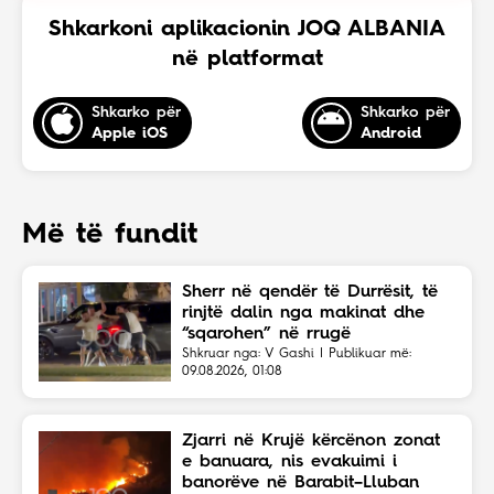
Shkarkoni aplikacionin JOQ ALBANIA
në platformat
Shkarko për
Shkarko për
Apple iOS
Android
Më të fundit
Sherr në qendër të Durrësit, të
rinjtë dalin nga makinat dhe
“sqarohen” në rrugë
Shkruar nga: V Gashi | Publikuar më:
09.08.2026, 01:08
Zjarri në Krujë kërcënon zonat
e banuara, nis evakuimi i
banorëve në Barabit–Lluban