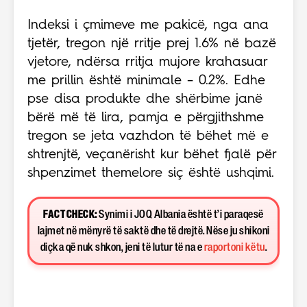
Indeksi i çmimeve me pakicë, nga ana
tjetër, tregon një rritje prej 1.6% në bazë
vjetore, ndërsa rritja mujore krahasuar
me prillin është minimale – 0.2%. Edhe
pse disa produkte dhe shërbime janë
bërë më të lira, pamja e përgjithshme
tregon se jeta vazhdon të bëhet më e
shtrenjtë, veçanërisht kur bëhet fjalë për
shpenzimet themelore siç është ushqimi.
FACT CHECK:
Synimi i JOQ Albania është t’i paraqesë
lajmet në mënyrë të saktë dhe të drejtë. Nëse ju shikoni
diçka që nuk shkon, jeni të lutur të na e
raportoni këtu
.