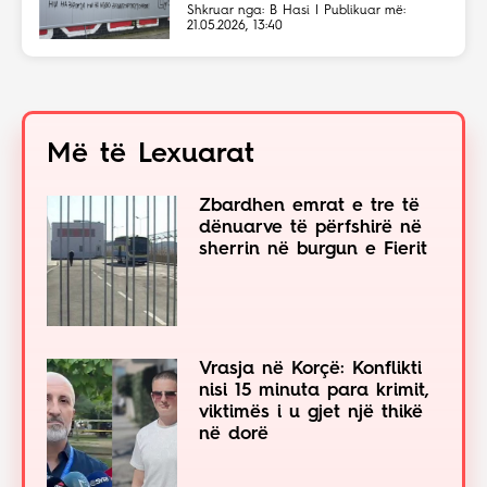
Shkup
Shkruar nga: B Hasi | Publikuar më:
21.05.2026, 13:40
Më të Lexuarat
Zbardhen emrat e tre të
dënuarve të përfshirë në
sherrin në burgun e Fierit
Vrasja në Korçë: Konflikti
nisi 15 minuta para krimit,
viktimës i u gjet një thikë
në dorë