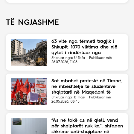
TË NGJASHME
63 vite nga tërmeti tragjik i
Shkupit, 1070 viktima dhe një
qytet i rindërtuar nga
solidariteti botëror
Shkruar nga: U Tafa | Publikuar më:
26.07.2026, 11:06
Sot mbahet protestë në Tiranë,
në mbështetje të studentëve
shqiptarë në Maqedoni të
Veriut
Shkruar nga: B Hasi | Publikuar më:
26.05.2026, 08:45
“As në tokë as në qiell, vend
për shqiptarët nuk ka”, shfaqen
shkrime anti-shqiptare në