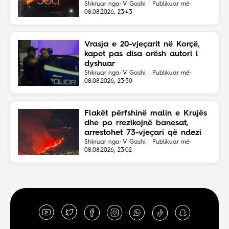
Shkruar nga: V Gashi | Publikuar më:
08.08.2026, 23:43
Vrasja e 20-vjeçarit në Korçë,
kapet pas disa orësh autori i
dyshuar
Shkruar nga: V Gashi | Publikuar më:
08.08.2026, 23:30
Flakët përfshinë malin e Krujës
dhe po rrezikojnë banesat,
arrestohet 73-vjeçari që ndezi
zjarrin për të djegur barin
Shkruar nga: V Gashi | Publikuar më:
08.08.2026, 23:02