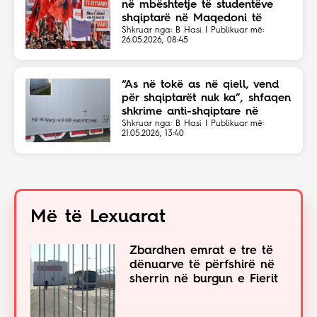
në mbështetje të studentëve
shqiptarë në Maqedoni të
Veriut
Shkruar nga: B Hasi | Publikuar më:
26.05.2026, 08:45
“As në tokë as në qiell, vend
për shqiptarët nuk ka”, shfaqen
shkrime anti-shqiptare në
Shkup
Shkruar nga: B Hasi | Publikuar më:
21.05.2026, 13:40
Më të Lexuarat
Zbardhen emrat e tre të
dënuarve të përfshirë në
sherrin në burgun e Fierit