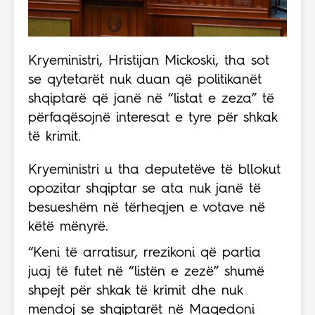
Kryeministri, Hristijan Mickoski, tha sot
se qytetarët nuk duan që politikanët
shqiptarë që janë në “listat e zeza” të
përfaqësojnë interesat e tyre për shkak
të krimit.
Kryeministri u tha deputetëve të bllokut
opozitar shqiptar se ata nuk janë të
besueshëm në tërheqjen e votave në
këtë mënyrë.
“Keni të arratisur, rrezikoni që partia
juaj të futet në “listën e zezë” shumë
shpejt për shkak të krimit dhe nuk
mendoj se shqiptarët në Maqedoni