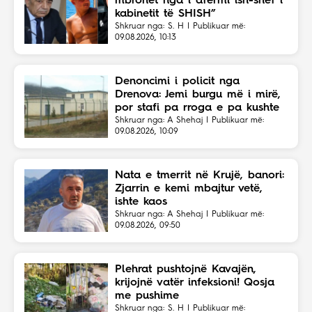
mbrohet nga i afërmi ish-shef i
kabinetit të SHISH”
Shkruar nga: S. H | Publikuar më:
09.08.2026, 10:13
Denoncimi i policit nga
Drenova: Jemi burgu më i mirë,
por stafi pa rroga e pa kushte
Shkruar nga: A Shehaj | Publikuar më:
09.08.2026, 10:09
Nata e tmerrit në Krujë, banori:
Zjarrin e kemi mbajtur vetë,
ishte kaos
Shkruar nga: A Shehaj | Publikuar më:
09.08.2026, 09:50
Plehrat pushtojnë Kavajën,
krijojnë vatër infeksioni! Qosja
me pushime
Shkruar nga: S. H | Publikuar më: