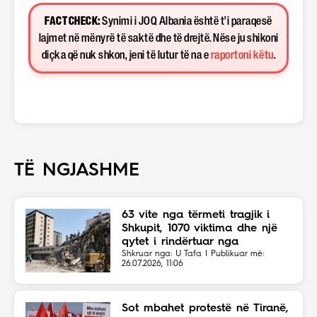
FACT CHECK:
Synimi i JOQ Albania është t’i paraqesë
lajmet në mënyrë të saktë dhe të drejtë. Nëse ju shikoni
diçka që nuk shkon, jeni të lutur të na e
raportoni këtu
.
TË NGJASHME
63 vite nga tërmeti tragjik i
Shkupit, 1070 viktima dhe një
qytet i rindërtuar nga
solidariteti botëror
Shkruar nga: U Tafa | Publikuar më:
26.07.2026, 11:06
Sot mbahet protestë në Tiranë,