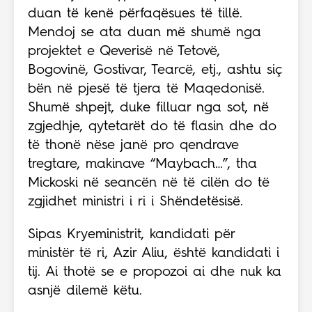
duan të kenë përfaqësues të tillë.
Mendoj se ata duan më shumë nga
projektet e Qeverisë në Tetovë,
Bogovinë, Gostivar, Tearcë, etj., ashtu siç
bën në pjesë të tjera të Maqedonisë.
Shumë shpejt, duke filluar nga sot, në
zgjedhje, qytetarët do të flasin dhe do
të thonë nëse janë pro qendrave
tregtare, makinave “Maybach…”, tha
Mickoski në seancën në të cilën do të
zgjidhet ministri i ri i Shëndetësisë.
Sipas Kryeministrit, kandidati për
ministër të ri, Azir Aliu, është kandidati i
tij. Ai thotë se e propozoi ai dhe nuk ka
asnjë dilemë këtu.