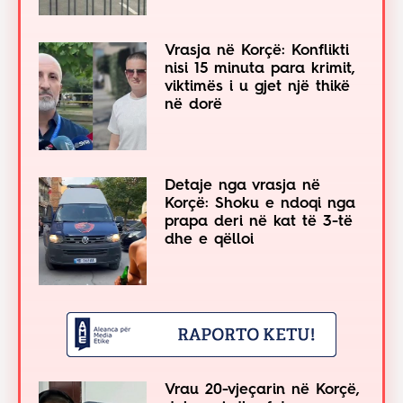
Vrasja në Korçë: Konflikti
nisi 15 minuta para krimit,
viktimës i u gjet një thikë
në dorë
Detaje nga vrasja në
Korçë: Shoku e ndoqi nga
prapa deri në kat të 3-të
dhe e qëlloi
Vrau 20-vjeçarin në Korçë,