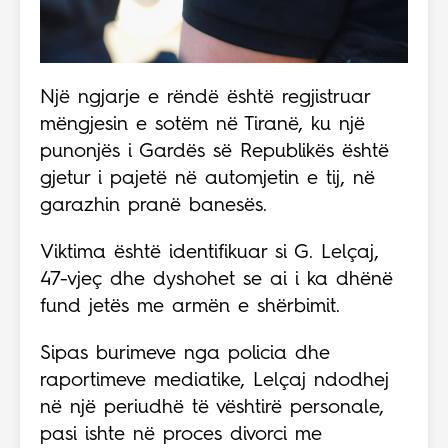
Një ngjarje e rëndë është regjistruar
mëngjesin e sotëm në Tiranë, ku një
punonjës i Gardës së Republikës është
gjetur i pajetë në automjetin e tij, në
garazhin pranë banesës.
Viktima është identifikuar si G. Lelçaj,
47-vjeç dhe dyshohet se ai i ka dhënë
fund jetës me armën e shërbimit.
Sipas burimeve nga policia dhe
raportimeve mediatike, Lelçaj ndodhej
në një periudhë të vështirë personale,
pasi ishte në proces divorci me