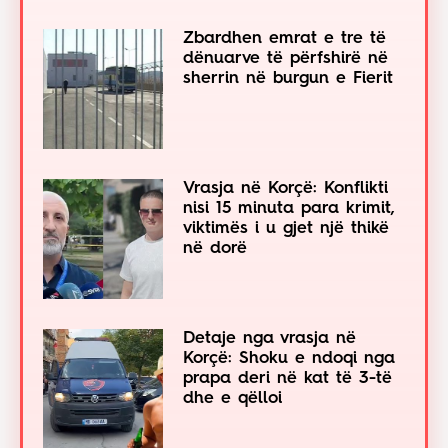
Zbardhen emrat e tre të
dënuarve të përfshirë në
sherrin në burgun e Fierit
Vrasja në Korçë: Konflikti
nisi 15 minuta para krimit,
viktimës i u gjet një thikë
në dorë
Detaje nga vrasja në
Korçë: Shoku e ndoqi nga
prapa deri në kat të 3-të
dhe e qëlloi