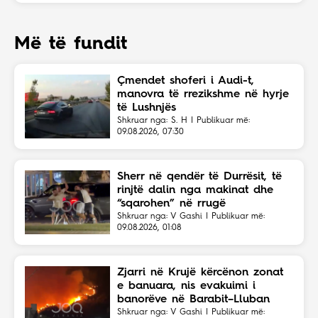
Më të fundit
Çmendet shoferi i Audi-t,
manovra të rrezikshme në hyrje
të Lushnjës
Shkruar nga: S. H | Publikuar më:
09.08.2026, 07:30
Sherr në qendër të Durrësit, të
rinjtë dalin nga makinat dhe
“sqarohen” në rrugë
Shkruar nga: V Gashi | Publikuar më:
09.08.2026, 01:08
Zjarri në Krujë kërcënon zonat
e banuara, nis evakuimi i
banorëve në Barabit–Lluban
Shkruar nga: V Gashi | Publikuar më: