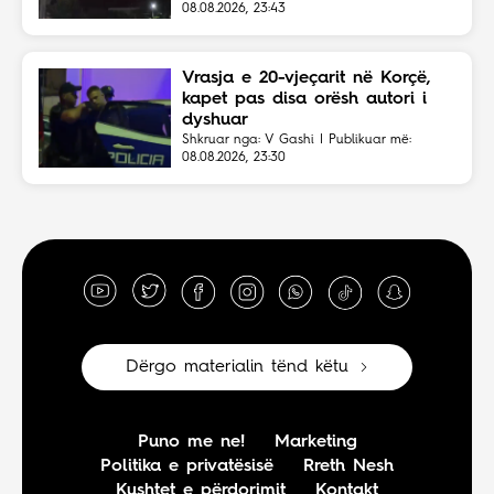
08.08.2026, 23:43
Vrasja e 20-vjeçarit në Korçë,
kapet pas disa orësh autori i
dyshuar
Shkruar nga: V Gashi | Publikuar më:
08.08.2026, 23:30
Dërgo materialin tënd këtu
Puno me ne!
Marketing
Politika e privatësisë
Rreth Nesh
Kushtet e përdorimit
Kontakt