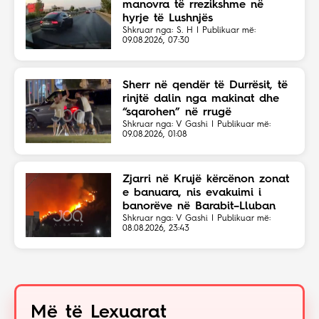
manovra të rrezikshme në
hyrje të Lushnjës
Shkruar nga: S. H | Publikuar më:
09.08.2026, 07:30
Sherr në qendër të Durrësit, të
rinjtë dalin nga makinat dhe
“sqarohen” në rrugë
Shkruar nga: V Gashi | Publikuar më:
09.08.2026, 01:08
Zjarri në Krujë kërcënon zonat
e banuara, nis evakuimi i
banorëve në Barabit–Lluban
Shkruar nga: V Gashi | Publikuar më:
08.08.2026, 23:43
Më të Lexuarat