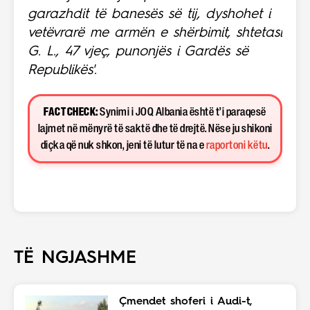
garazhdit të banesës së tij, dyshohet i
vetëvrarë me armën e shërbimit, shtetasi
G. L., 47 vjeç, punonjës i Gardës së
Republikës'.
FACT CHECK:
Synimi i JOQ Albania është t’i paraqesë
lajmet në mënyrë të saktë dhe të drejtë. Nëse ju shikoni
diçka që nuk shkon, jeni të lutur të na e
raportoni këtu
.
TË NGJASHME
Çmendet shoferi i Audi-t,