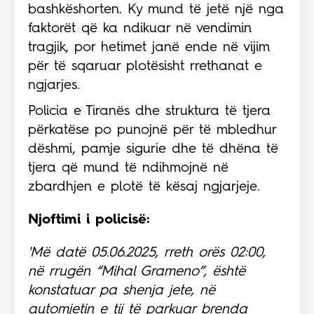
bashkëshorten. Ky mund të jetë një nga
faktorët që ka ndikuar në vendimin
tragjik, por hetimet janë ende në vijim
për të sqaruar plotësisht rrethanat e
ngjarjes.
Policia e Tiranës dhe struktura të tjera
përkatëse po punojnë për të mbledhur
dëshmi, pamje sigurie dhe të dhëna të
tjera që mund të ndihmojnë në
zbardhjen e plotë të kësaj ngjarjeje.
Njoftimi i policisë:
'Më datë 05.06.2025, rreth orës 02:00,
në rrugën “Mihal Grameno”, është
konstatuar pa shenja jete, në
automjetin e tij të parkuar brenda