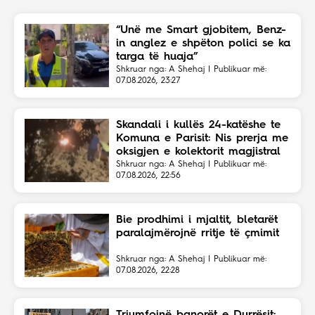
“Unë me Smart gjobitem, Benz-
in anglez e shpëton polici se ka
targa të huaja”
Shkruar nga: A Shehaj | Publikuar më:
07.08.2026, 23:27
Skandali i kullës 24-katëshe te
Komuna e Parisit: Nis prerja me
oksigjen e kolektorit magjistral
në fshehtësi
Shkruar nga: A Shehaj | Publikuar më:
07.08.2026, 22:56
Bie prodhimi i mjaltit, bletarët
paralajmërojnë rritje të çmimit
Shkruar nga: A Shehaj | Publikuar më:
07.08.2026, 22:28
Triumfojnë banorët e Durrësit: