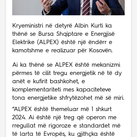
Kryeministri në detyrë Albin Kurti ka
thënë se Bursa Shqiptare e Energjisë
Elektrike (ALPEX) është një ëndërr e
kamotshme e realizuar për Kosovën.
Ai ka thënë se ALPEX është mekanizmi
përmes të cilit tregu energjetik në të dy
anët e kufirit bashkohet, e
komplementariteti mes kapaciteteve
tona energjetike shfrytëzohet më së miri.
“ALPEX është themeluar më 1 shkurt
2024. Ai është një treg që operon me
rregullat më rigoroze e standardet më
të larta të Evropës, ku gjithçka është