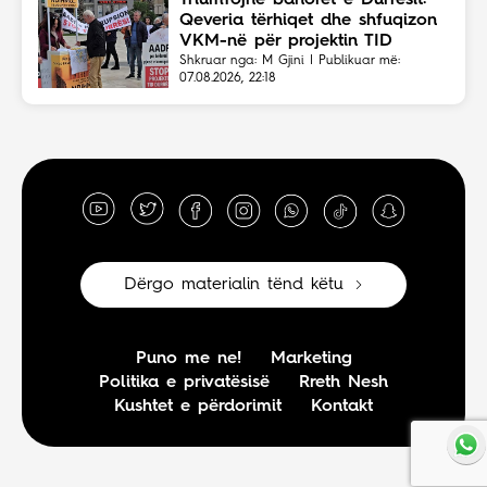
Qeveria tërhiqet dhe shfuqizon
VKM-në për projektin TID
Shkruar nga: M Gjini | Publikuar më:
07.08.2026, 22:18
Dërgo materialin tënd këtu
Puno me ne!
Marketing
Politika e privatësisë
Rreth Nesh
Kushtet e përdorimit
Kontakt