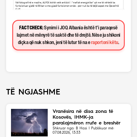
FACT CHECK:
Synimi i JOQ Albania është t’i paraqesë
lajmet në mënyrë të saktë dhe të drejtë. Nëse ju shikoni
diçka që nuk shkon, jeni të lutur të na e
raportoni këtu
.
TË NGJASHME
Vranësira në disa zona të
Kosovës, IHMK-ja
paralajmëron rrufe e breshër
Shkruar nga: B Hasi | Publikuar më:
07.08.2026, 13:33