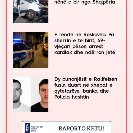
nënë e bir nga Shqipëria
E rëndë në Roskovec: Pa
sherrin e të birit, 69-
vjeçari pëson arrest
kardiak dhe ndërron jetë
Dy punonjësit e Raiffeisen
fusin duart në xhepat e
qytetarëve, banka dhe
Policia heshtin