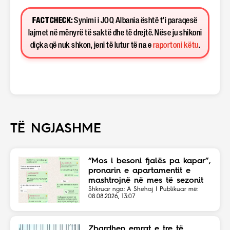
FACT CHECK:
Synimi i JOQ Albania është t’i paraqesë
lajmet në mënyrë të saktë dhe të drejtë. Nëse ju shikoni
diçka që nuk shkon, jeni të lutur të na e
raportoni këtu
.
TË NGJASHME
“Mos i besoni fjalës pa kapar”,
pronarin e apartamentit e
mashtrojnë në mes të sezonit
Shkruar nga: A Shehaj | Publikuar më:
08.08.2026, 13:07
Zbardhen emrat e tre të