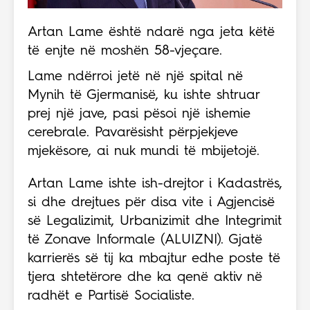
Artan Lame është ndarë nga jeta këtë
të enjte në moshën 58-vjeçare.
Lame ndërroi jetë në një spital në
Mynih të Gjermanisë, ku ishte shtruar
prej një jave, pasi pësoi një ishemie
cerebrale. Pavarësisht përpjekjeve
mjekësore, ai nuk mundi të mbijetojë.
Artan Lame ishte ish-drejtor i Kadastrës,
si dhe drejtues për disa vite i Agjencisë
së Legalizimit, Urbanizimit dhe Integrimit
të Zonave Informale (ALUIZNI). Gjatë
karrierës së tij ka mbajtur edhe poste të
tjera shtetërore dhe ka qenë aktiv në
radhët e Partisë Socialiste.