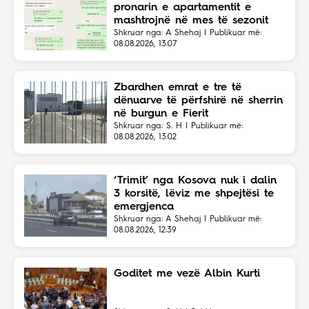
pronarin e apartamentit e
mashtrojnë në mes të sezonit
Shkruar nga: A Shehaj | Publikuar më:
08.08.2026, 13:07
Zbardhen emrat e tre të
dënuarve të përfshirë në sherrin
në burgun e Fierit
Shkruar nga: S. H | Publikuar më:
08.08.2026, 13:02
‘Trimit’ nga Kosova nuk i dalin
3 korsitë, lëviz me shpejtësi te
emergjenca
Shkruar nga: A Shehaj | Publikuar më:
08.08.2026, 12:39
Goditet me vezë Albin Kurti