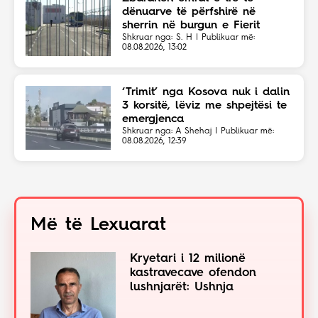
dënuarve të përfshirë në
sherrin në burgun e Fierit
Shkruar nga: S. H | Publikuar më:
08.08.2026, 13:02
‘Trimit’ nga Kosova nuk i dalin
3 korsitë, lëviz me shpejtësi te
emergjenca
Shkruar nga: A Shehaj | Publikuar më:
08.08.2026, 12:39
Më të Lexuarat
Kryetari i 12 milionë
kastravecave ofendon
lushnjarët: Ushnja