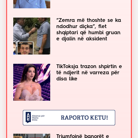
“Zemra më thoshte se ka
ndodhur diçka”, flet
shqiptari që humbi gruan
e djalin në aksident
TikToksja trazon shpirtin e
të ndjerit në varreza për
disa like
Triumfojnë banorët e