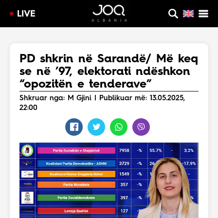
LIVE
PD shkrin në Sarandë/ Më keq
se në ’97, elektorati ndëshkon
“opozitën e tenderave”
Shkruar nga: M Gjini | Publikuar më: 13.05.2025,
22:00