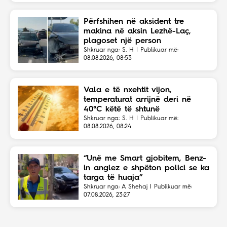
Përfshihen në aksident tre
makina në aksin Lezhë-Laç,
plagoset një person
Shkruar nga: S. H | Publikuar më:
08.08.2026, 08:53
Vala e të nxehtit vijon,
temperaturat arrijnë deri në
40°C këtë të shtunë
Shkruar nga: S. H | Publikuar më:
08.08.2026, 08:24
“Unë me Smart gjobitem, Benz-
in anglez e shpëton polici se ka
targa të huaja”
Shkruar nga: A Shehaj | Publikuar më:
07.08.2026, 23:27