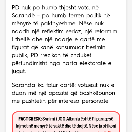
PD nuk po humb thjesht vota në
Sarandë – po humb terren politik në
mënyrë të pakthyeshme. Nëse nuk
ndodh një reflektim serioz, një reformim
i thellë dhe një ndarje e qartë me
figurat që kanë konsumuar besimin
publik, PD rrezikon të zhduket
përfundimisht nga harta elektorale e
jugut.
Saranda ka folur qartë: votuesit nuk e
duan më një opozitë që bashkëpunon
me pushtetin për interesa personale.
FACT CHECK:
Synimi i JOQ Albania është t’i paraqesë
lajmet në mënyrë të saktë dhe të drejtë. Nëse ju shikoni