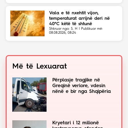
Vala e të nxehtit vijon,
temperaturat arrijnë deri në
40°C këtë të shtunë
Shkruar nga: S. H | Publikuar më:
08.08.2026, 08:24
Më të Lexuarat
Përplasje tragjike në
Greqinë veriore, vdesin
nënë e bir nga Shqipëria
Kryetari i 12 milionë