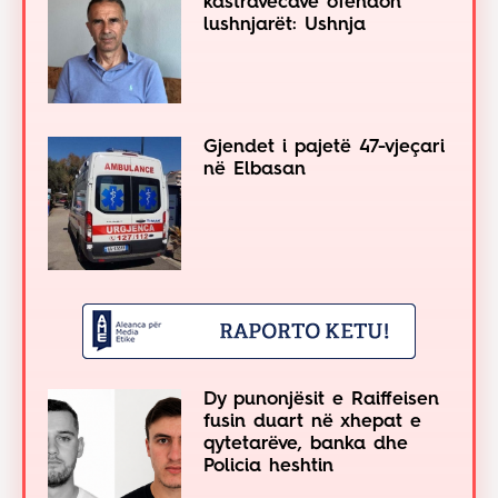
kastravecave ofendon
lushnjarët: Ushnja
Gjendet i pajetë 47-vjeçari
në Elbasan
Dy punonjësit e Raiffeisen
fusin duart në xhepat e
qytetarëve, banka dhe
Policia heshtin