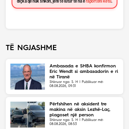
diçka që nuk shkon, jeni të lutur të na e
raportoni këtu
.
TË NGJASHME
Ambasada e SHBA konfirmon
Eric Wendt si ambasadorin e ri
në Tiranë
Shkruar nga: S. H | Publikuar më:
08.08.2026, 09:31
Përfshihen në aksident tre
makina në aksin Lezhë-Laç,
plagoset një person
Shkruar nga: S. H | Publikuar më:
08.08.2026, 08:53