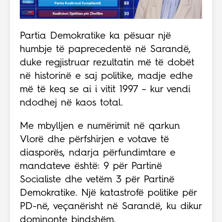
Partia Demokratike ka pësuar një
humbje të paprecedentë në Sarandë,
duke regjistruar rezultatin më të dobët
në historinë e saj politike, madje edhe
më të keq se ai i vitit 1997 – kur vendi
ndodhej në kaos total.
Me mbylljen e numërimit në qarkun
Vlorë dhe përfshirjen e votave të
diasporës, ndarja përfundimtare e
mandateve është: 9 për Partinë
Socialiste dhe vetëm 3 për Partinë
Demokratike. Një katastrofë politike për
PD-në, veçanërisht në Sarandë, ku dikur
dominonte bindshëm.