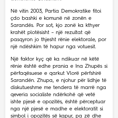
Në vitin 2003, Partia Demokratike fitoi
çdo bashki e komunë në zonën e
Sarandës. Por sot, kjo zonë ka kthyer
krahët plotësisht – një rezultat që
pasqyron jo thjesht rënie elektorale, por
një ndëshkim të hapur nga votuesit.
Një faktor kyç që ka ndikuar në këtë
rënie është edhe prania e Ina Zhupës si
përfaqësuese e qarkut Vlorë përfshirë
Sarandën. Zhupa, e njohur për lidhje të
diskutueshme me tendera të marrë nga
qeveria socialiste ndërkohë që vetë
ishte pjesë e opozitës, është përceptuar
nga një pjesë e madhe e elektoratit si
simbol i opozitës së kapur, pa zë dhe