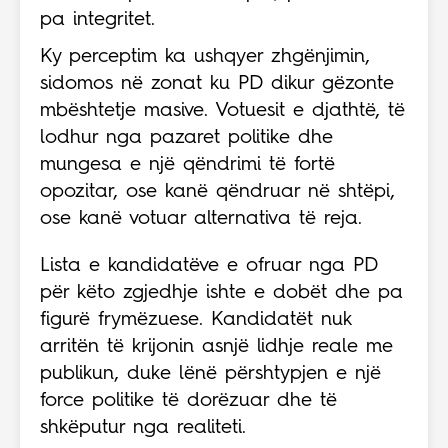
pa integritet.
Ky perceptim ka ushqyer zhgënjimin,
sidomos në zonat ku PD dikur gëzonte
mbështetje masive. Votuesit e djathtë, të
lodhur nga pazaret politike dhe
mungesa e një qëndrimi të fortë
opozitar, ose kanë qëndruar në shtëpi,
ose kanë votuar alternativa të reja.
Lista e kandidatëve e ofruar nga PD
për këto zgjedhje ishte e dobët dhe pa
figurë frymëzuese. Kandidatët nuk
arritën të krijonin asnjë lidhje reale me
publikun, duke lënë përshtypjen e një
force politike të dorëzuar dhe të
shkëputur nga realiteti.